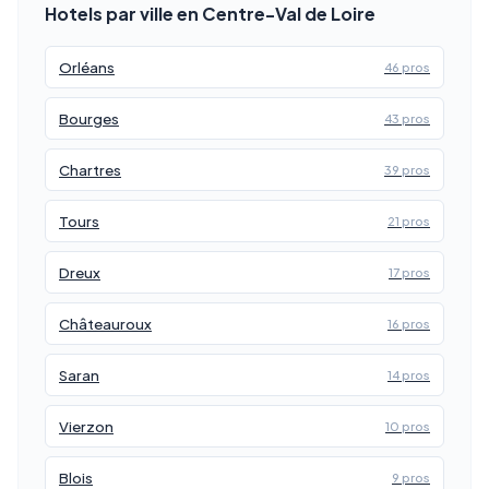
Hotels par ville en Centre-Val de Loire
Orléans
46 pros
Bourges
43 pros
Chartres
39 pros
Tours
21 pros
Dreux
17 pros
Châteauroux
16 pros
Saran
14 pros
Vierzon
10 pros
Blois
9 pros