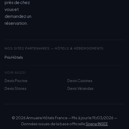
près de chez
vous et
demandez un
réservation.
NOS SITES PARTENAIRES — HÔTELS & HÉBERGEMENTS
Prix Hôtels
VOIR AUSSI
Devis Piscine
Devis Cuisines
Devis Stores
Devis Vérandas
© 2026 Annuaire Hôtels France — Mis à jour le 19/03/2026 —
Données issues de la base officielle
Sirene INSEE