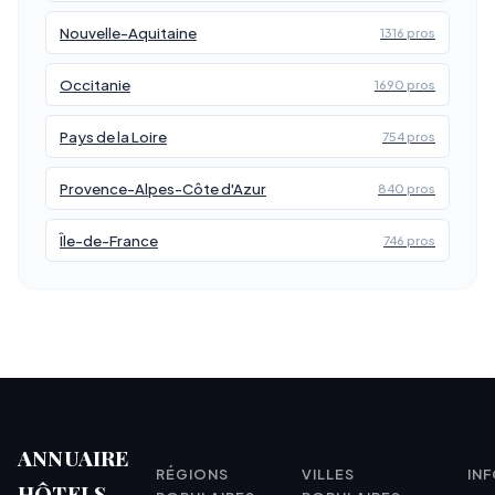
Nouvelle-Aquitaine
1316 pros
Occitanie
1690 pros
Pays de la Loire
754 pros
Provence-Alpes-Côte d'Azur
840 pros
Île-de-France
746 pros
ANNUAIRE
RÉGIONS
VILLES
IN
HÔTELS