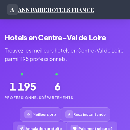
ANNUAIRE
HOTELS FRANCE
A
Hotels en Centre-Val de Loire
Trouvez les meilleurs hotels en Centre-Val de Loire
parmi 1195 professionnels.
1 195
6
PROFESSIONNELS
DÉPARTEMENTS
⭐
⚡
Meilleurs prix
Résa instantanée
💰
🛡
Annulation gratuite
Paiement sécurisé