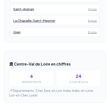
Saint-Aignan
9 pros
La Chapelle-Saint-Mesmin
8 pros
Gien
8 pros
🏛️ Centre-Val de Loire en chiffres
6
24
DÉPARTEMENTS
CODE RÉGION
📍 Départements : Cher, Eure-et-Loir, Indre, Indre-et-Loire,
Loir-et-Cher, Loiret