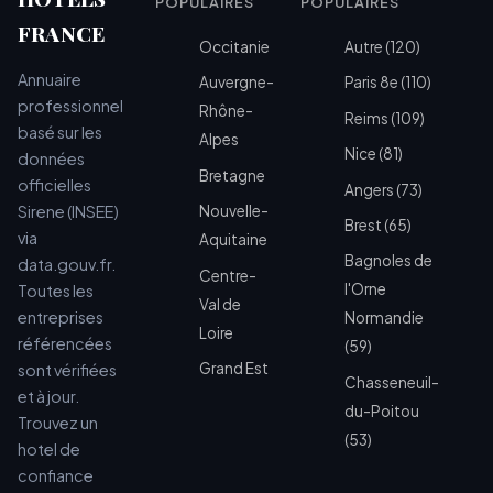
POPULAIRES
POPULAIRES
FRANCE
Occitanie
Autre (120)
Annuaire
Auvergne-
Paris 8e (110)
professionnel
Rhône-
Reims (109)
basé sur les
Alpes
Nice (81)
données
Bretagne
officielles
Angers (73)
Sirene (INSEE)
Nouvelle-
Brest (65)
via
Aquitaine
Bagnoles de
data.gouv.fr.
Centre-
l'Orne
Toutes les
Val de
entreprises
Normandie
Loire
référencées
(59)
Grand Est
sont vérifiées
Chasseneuil-
et à jour.
du-Poitou
Trouvez un
(53)
hotel de
confiance