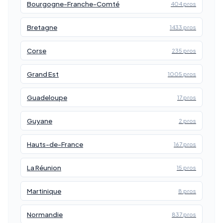
Bourgogne-Franche-Comté
404 pros
Bretagne
1433 pros
Corse
235 pros
Grand Est
1005 pros
Guadeloupe
17 pros
Guyane
2 pros
Hauts-de-France
167 pros
La Réunion
15 pros
Martinique
8 pros
Normandie
837 pros