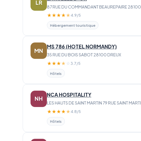
LR
87 RUE DU COMMANDANT BEAUREPAIRE 28100
★
★
★
★
★
4.9/5
Hébergement touristique
MS 786 (HOTEL NORMANDY)
MN
35 RUE DU BOIS SABOT 28100 DREUX
★
★
★
★
☆
3.7/5
Hôtels
NCA HOSPITALITY
NH
LES HAUTS DE SAINT MARTIN 79 RUE SAINT MAR
★
★
★
★
★
4.8/5
Hôtels