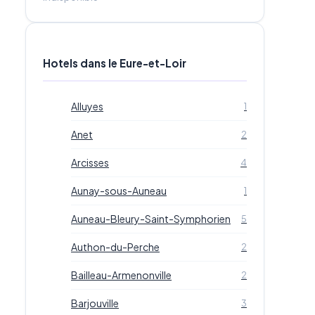
Hotels dans le Eure-et-Loir
Alluyes
1
Anet
2
Arcisses
4
Aunay-sous-Auneau
1
Auneau-Bleury-Saint-Symphorien
5
Authon-du-Perche
2
Bailleau-Armenonville
2
Barjouville
3