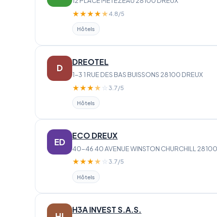
12 PLACE METEZEAU 28100 DREUX
★
★
★
★
★
4.8/5
Hôtels
DREOTEL
D
1-3 1 RUE DES BAS BUISSONS 28100 DREUX
★
★
★
★
☆
3.7/5
Hôtels
ECO DREUX
ED
40-46 40 AVENUE WINSTON CHURCHILL 2810
★
★
★
★
☆
3.7/5
Hôtels
H3A INVEST S.A.S.
HI