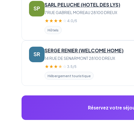
SARL PELUCHE (HOTEL DES LYS)
SP
7 RUE GABRIEL MOREAU 28100 DREUX
★
★
★
★
☆
4.0/5
Hôtels
SERGE RENIER (WELCOME HOME)
SR
14 RUE DE SENARMONT 28100 DREUX
★
★
★
★
☆
3.5/5
Hébergement touristique
Réservez votre séjou