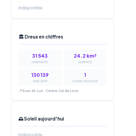
Indisponible
🏛️ Dreux en chiffres
31 543
24.2 km²
HABITANTS
SURFACE
130 139
1
HAB./KM²
CODES POSTAUX
📍 Eure-et-Loir · Centre-Val de Loire
🌅 Soleil aujourd'hui
Indisponible