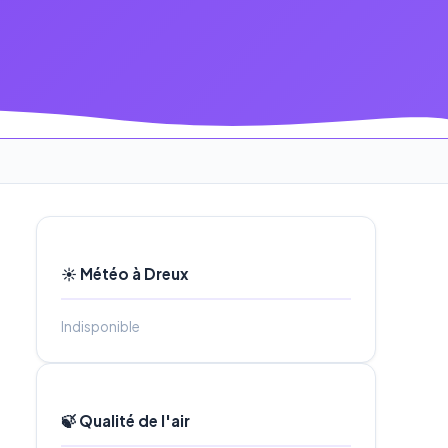
☀️ Météo à Dreux
Indisponible
🍃 Qualité de l'air