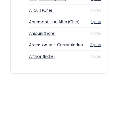
Allouis (Cher)
1 pros
Apremont-sur-Allier (Cher)
1 pros
Anjouin (Indre)
1 pros
Argenton-sur-Creuse (Indre)
2 pros
Arthon (Indre)
1 pros