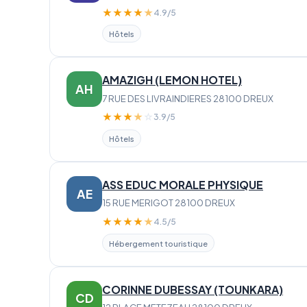
★
★
★
★
★
4.9/5
Hôtels
AMAZIGH (LEMON HOTEL)
AH
7 RUE DES LIVRAINDIERES 28100 DREUX
★
★
★
★
☆
3.9/5
Hôtels
ASS EDUC MORALE PHYSIQUE
AE
15 RUE MERIGOT 28100 DREUX
★
★
★
★
★
4.5/5
Hébergement touristique
CORINNE DUBESSAY (TOUNKARA)
CD