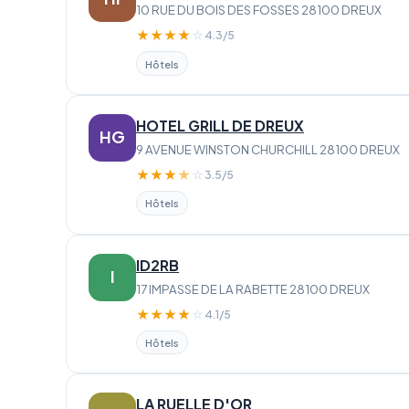
10 RUE DU BOIS DES FOSSES 28100 DREUX
★
★
★
★
☆
4.3/5
Hôtels
HOTEL GRILL DE DREUX
HG
9 AVENUE WINSTON CHURCHILL 28100 DREUX
★
★
★
★
☆
3.5/5
Hôtels
ID2RB
I
17 IMPASSE DE LA RABETTE 28100 DREUX
★
★
★
★
☆
4.1/5
Hôtels
LA RUELLE D'OR