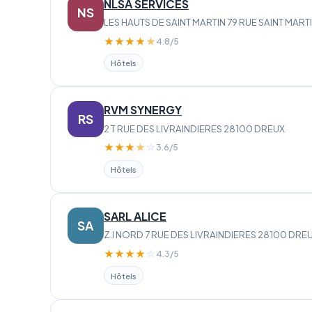
NLSA SERVICES
NS
LES HAUTS DE SAINT MARTIN 79 RUE SAINT MAR
★
★
★
★
★
4.8/5
Hôtels
RVM SYNERGY
RS
2 T RUE DES LIVRAINDIERES 28100 DREUX
★
★
★
★
☆
3.6/5
Hôtels
SARL ALICE
SA
Z.I NORD 7 RUE DES LIVRAINDIERES 28100 DRE
★
★
★
★
☆
4.3/5
Hôtels