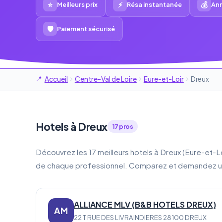
⭐
⚡
💰
Meilleurs prix
Résa instantanée
Ann
🛡
Paiement sécurisé
Accueil
Centre-Val de Loire
Eure-et-Loir
Dreux
Hotels à Dreux
17 pros
Découvrez les 17 meilleurs hotels à Dreux (Eure-et-
de chaque professionnel. Comparez et demandez u
ALLIANCE MLV (B&B HOTELS DREUX)
AM
22 T RUE DES LIVRAINDIERES 28100 DREUX