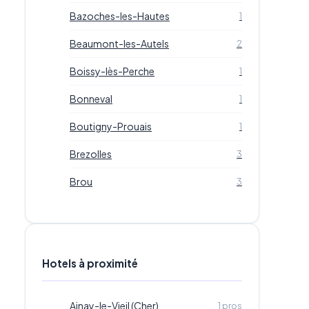
Bazoches-les-Hautes
1
Beaumont-les-Autels
2
Boissy-lès-Perche
1
Bonneval
1
Boutigny-Prouais
1
Brezolles
3
Brou
3
Hotels à proximité
Ainay-le-Vieil (Cher)
1 pros