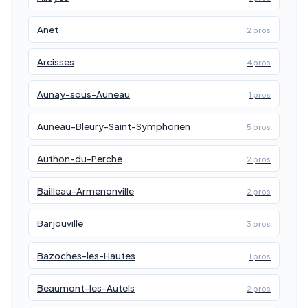
Anet
2 pros
Arcisses
4 pros
Aunay-sous-Auneau
1 pros
Auneau-Bleury-Saint-Symphorien
5 pros
Authon-du-Perche
2 pros
Bailleau-Armenonville
2 pros
Barjouville
3 pros
Bazoches-les-Hautes
1 pros
Beaumont-les-Autels
2 pros