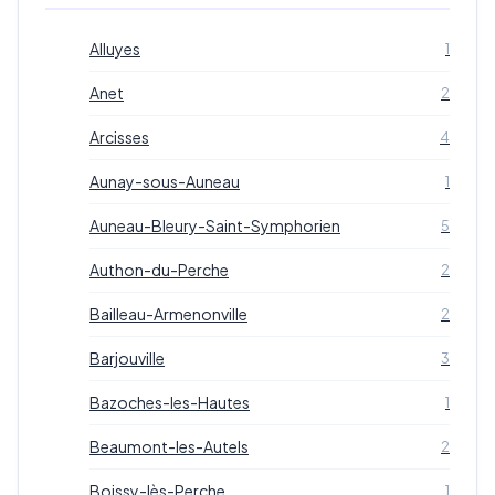
Alluyes
1
Anet
2
Arcisses
4
Aunay-sous-Auneau
1
Auneau-Bleury-Saint-Symphorien
5
Authon-du-Perche
2
Bailleau-Armenonville
2
Barjouville
3
Bazoches-les-Hautes
1
Beaumont-les-Autels
2
Boissy-lès-Perche
1