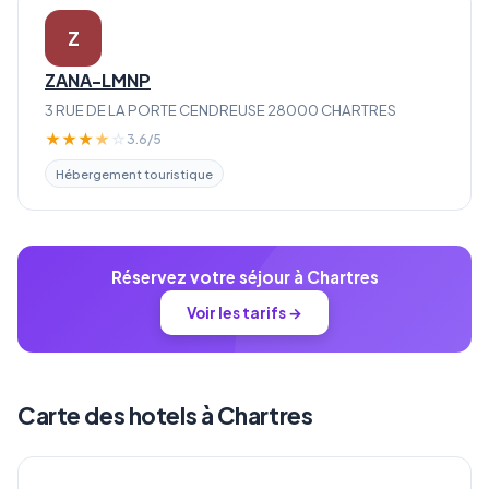
Z
ZANA-LMNP
3 RUE DE LA PORTE CENDREUSE 28000 CHARTRES
★
★
★
★
☆
3.6/5
Hébergement touristique
Réservez votre séjour à Chartres
Voir les tarifs →
Carte des hotels à Chartres