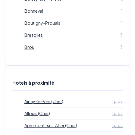
Bonneval
1
Boutigny-Prouais
1
Brezolles
3
Brou
3
Hotels à proximité
Ainay-le-Vieil (Cher)
1 pros
Allouis (Cher)
1 pros
Apremont-sur-Allier (Cher)
1 pros