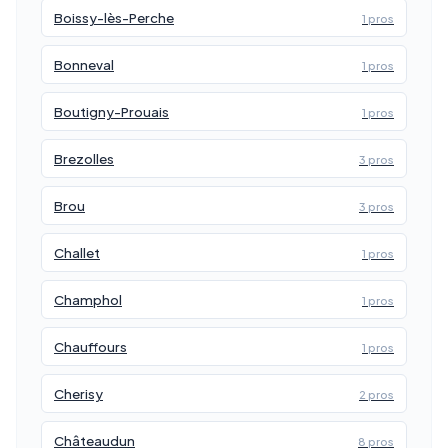
Boissy-lès-Perche
1 pros
Bonneval
1 pros
Boutigny-Prouais
1 pros
Brezolles
3 pros
Brou
3 pros
Challet
1 pros
Champhol
1 pros
Chauffours
1 pros
Cherisy
2 pros
Châteaudun
8 pros