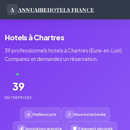
ANNUAIRE
HOTELS FRANCE
A
Hotels à Chartres
39 professionnels hotels à Chartres (Eure-et-Loir).
Comparez et demandez un réservation.
39
ENTREPRISES
⭐
⚡
Meilleurs prix
Résa instantanée
💰
🛡
Annulation gratuite
Paiement sécurisé