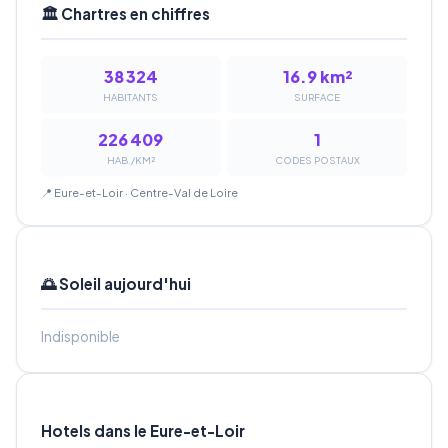
🏛️ Chartres en chiffres
38 324
16.9 km²
HABITANTS
SURFACE
226 409
1
HAB./KM²
CODES POSTAUX
📍 Eure-et-Loir · Centre-Val de Loire
🌅 Soleil aujourd'hui
Indisponible
Hotels dans le Eure-et-Loir