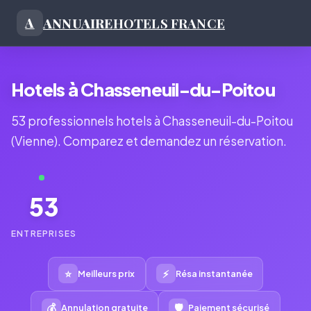
ANNUAIRE
HOTELS FRANCE
A
Hotels à Chasseneuil-du-Poitou
53 professionnels hotels à Chasseneuil-du-Poitou
(Vienne). Comparez et demandez un réservation.
53
ENTREPRISES
⭐
⚡
Meilleurs prix
Résa instantanée
💰
🛡
Annulation gratuite
Paiement sécurisé