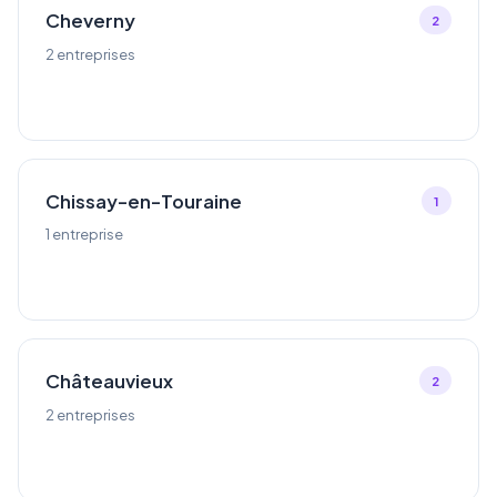
Cheverny
2
2 entreprises
Chissay-en-Touraine
1
1 entreprise
Châteauvieux
2
2 entreprises