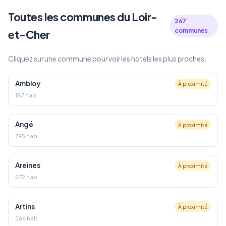
Toutes les communes du Loir-
267
communes
et-Cher
Cliquez sur une commune pour voir les hotels les plus proches.
Ambloy
À proximité
187 hab.
Angé
À proximité
795 hab.
Areines
À proximité
572 hab.
Artins
À proximité
266 hab.