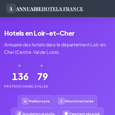
ANNUAIRE
HOTELS FRANCE
A
Hotels en Loir-et-Cher
Annuaire des hotels dans le département Loir-et-
Cher (Centre-Val de Loire).
136
79
PROFESSIONNELS
VILLES
⭐
⚡
Meilleurs prix
Résa instantanée
💰
🛡
Annulation gratuite
Paiement sécurisé