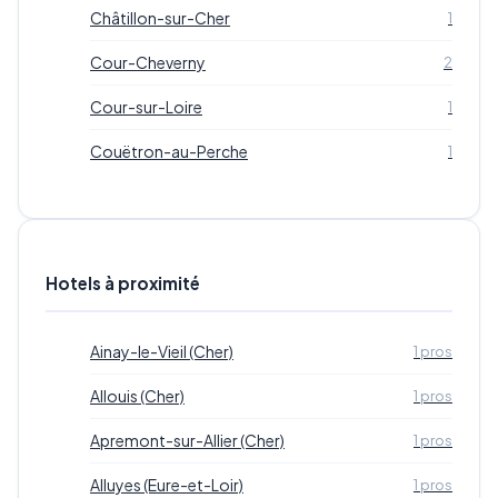
Châtillon-sur-Cher
1
Cour-Cheverny
2
Cour-sur-Loire
1
Couëtron-au-Perche
1
Hotels à proximité
Ainay-le-Vieil (Cher)
1 pros
Allouis (Cher)
1 pros
Apremont-sur-Allier (Cher)
1 pros
Alluyes (Eure-et-Loir)
1 pros