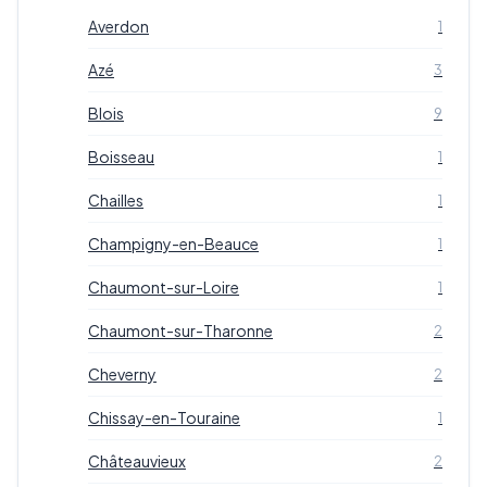
Averdon
1
Azé
3
Blois
9
Boisseau
1
Chailles
1
Champigny-en-Beauce
1
Chaumont-sur-Loire
1
Chaumont-sur-Tharonne
2
Cheverny
2
Chissay-en-Touraine
1
Châteauvieux
2