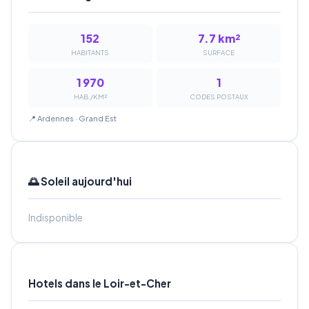
152
7.7 km²
HABITANTS
SURFACE
1 970
1
HAB./KM²
CODES POSTAUX
📍 Ardennes · Grand Est
🌅 Soleil aujourd'hui
Indisponible
Hotels dans le Loir-et-Cher