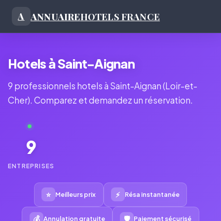
ANNUAIRE
HOTELS FRANCE
A
Hotels à Saint-Aignan
9 professionnels hotels à Saint-Aignan (Loir-et-
Cher). Comparez et demandez un réservation.
9
ENTREPRISES
⭐
⚡
Meilleurs prix
Résa instantanée
💰
🛡
Annulation gratuite
Paiement sécurisé