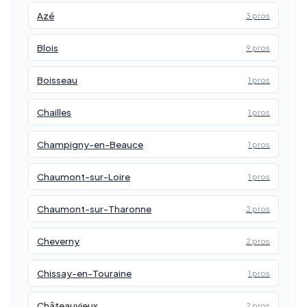
Azé
3 pros
Blois
9 pros
Boisseau
1 pros
Chailles
1 pros
Champigny-en-Beauce
1 pros
Chaumont-sur-Loire
1 pros
Chaumont-sur-Tharonne
2 pros
Cheverny
2 pros
Chissay-en-Touraine
1 pros
Châteauvieux
2 pros