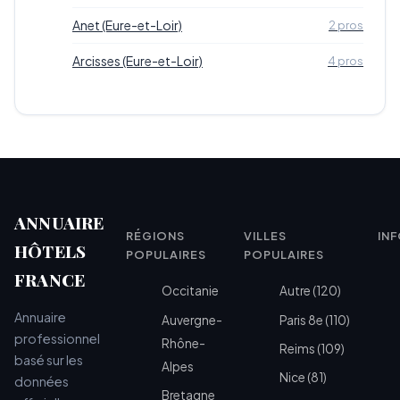
Anet (Eure-et-Loir)
2 pros
Arcisses (Eure-et-Loir)
4 pros
ANNUAIRE
RÉGIONS
VILLES
IN
HÔTELS
POPULAIRES
POPULAIRES
FRANCE
Occitanie
Autre (120)
Annuaire
Auvergne-
Paris 8e (110)
professionnel
Rhône-
Reims (109)
basé sur les
Alpes
Nice (81)
données
Bretagne