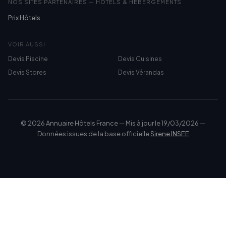
NOS SITES PARTENAIRES — HÔTELS & HÉBERGEMENTS
Prix Hôtels
VOIR AUSSI
Devis Piscine
Devis Cuisines
Devis Stores
Devis Vérandas
© 2026 Annuaire Hôtels France — Mis à jour le 19/03/2026 —
Données issues de la base officielle
Sirene INSEE