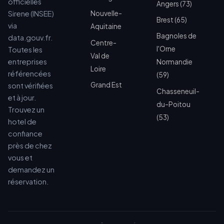
officielles
Angers (73)
Sirene (INSEE)
Nouvelle-
Brest (65)
via
Aquitaine
Bagnoles de
data.gouv.fr.
Centre-
l'Orne
Toutes les
Val de
entreprises
Normandie
Loire
référencées
(59)
Grand Est
sont vérifiées
Chasseneuil-
et à jour.
du-Poitou
Trouvez un
(53)
hotel de
confiance
près de chez
vous et
demandez un
réservation.