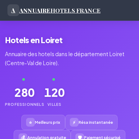
ANNUAIRE
HOTELS FRANCE
A
Hotels en Loiret
Annuaire des hotels dans le département Loiret
(Centre-Val de Loire).
280
120
PROFESSIONNELS
VILLES
⭐
⚡
Meilleurs prix
Résa instantanée
💰
🛡
Annulation gratuite
Paiement sécurisé