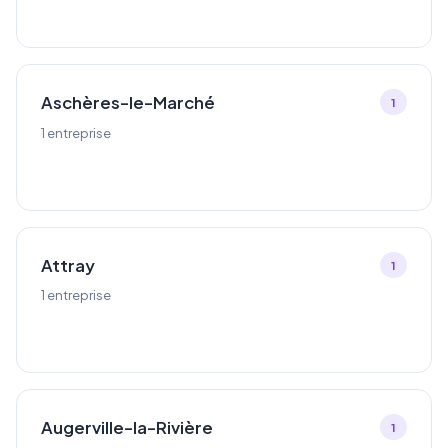
Aschères-le-Marché
1
1 entreprise
Attray
1
1 entreprise
Augerville-la-Rivière
1