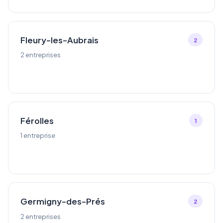
Fleury-les-Aubrais
2
2 entreprises
Férolles
1
1 entreprise
Germigny-des-Prés
2
2 entreprises