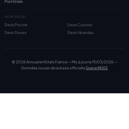
Prix Hôtels
VOIR AUSSI
Devis Piscine
Devis Cuisines
Devis Stores
Devis Vérandas
© 2026 Annuaire Hôtels France — Mis à jour le 19/03/2026 —
Données issues de la base officielle
Sirene INSEE