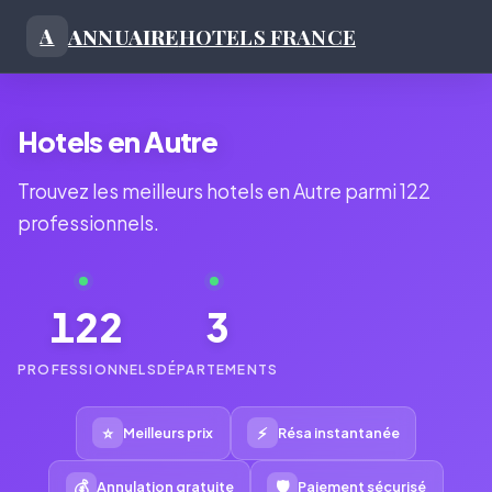
ANNUAIRE
HOTELS FRANCE
A
Hotels en Autre
Trouvez les meilleurs hotels en Autre parmi 122
professionnels.
122
3
PROFESSIONNELS
DÉPARTEMENTS
⭐
⚡
Meilleurs prix
Résa instantanée
💰
🛡
Annulation gratuite
Paiement sécurisé