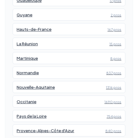
Guadeloupe
17 pros
Guyane
2 pros
Hauts-de-France
167 pros
La Réunion
15 pros
Martinique
8 pros
Normandie
837 pros
Nouvelle-Aquitaine
1316 pros
Occitanie
1690 pros
Pays de la Loire
754 pros
Provence-Alpes-Côte d'Azur
840 pros