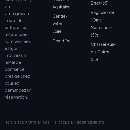
Brest (65)
via
Aquitaine
Bagnoles de
data.gouv.fr.
Centre-
l'Orne
Toutes les
Val de
entreprises
Normandie
Loire
référencées
(59)
Grand Est
sont vérifiées
Chasseneuil-
et à jour.
du-Poitou
Trouvez un
(53)
hotel de
confiance
près de chez
vous et
demandez un
réservation.
NOS SITES PARTENAIRES — HÔTELS & HÉBERGEMENTS