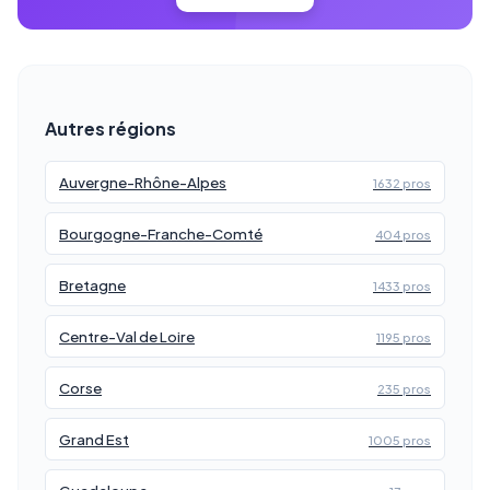
Autres régions
Auvergne-Rhône-Alpes
1632 pros
Bourgogne-Franche-Comté
404 pros
Bretagne
1433 pros
Centre-Val de Loire
1195 pros
Corse
235 pros
Grand Est
1005 pros