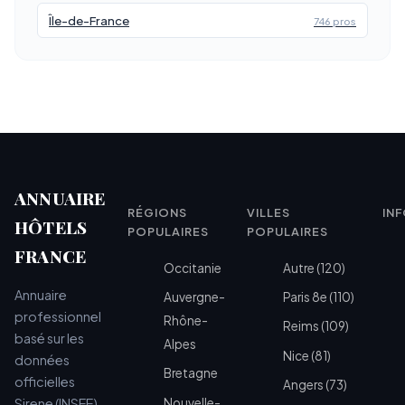
Île-de-France
746 pros
ANNUAIRE
RÉGIONS
VILLES
IN
HÔTELS
POPULAIRES
POPULAIRES
FRANCE
Occitanie
Autre (120)
Annuaire
Auvergne-
Paris 8e (110)
professionnel
Rhône-
Reims (109)
basé sur les
Alpes
Nice (81)
données
Bretagne
officielles
Angers (73)
Sirene (INSEE)
Nouvelle-