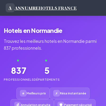
ANNUAIRE
HOTELS FRANCE
A
Hotels en Normandie
Trouvez les meilleurs hotels en Normandie parmi
837 professionnels.
837
5
PROFESSIONNELS
DÉPARTEMENTS
⭐
⚡
Meilleurs prix
Résa instantanée
💰
🛡
Annulation gratuite
Paiement sécurisé