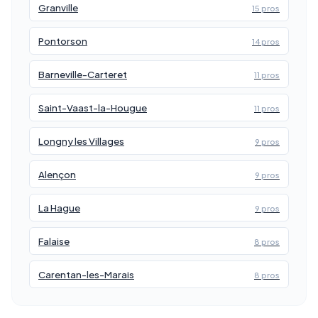
Granville
15 pros
Pontorson
14 pros
Barneville-Carteret
11 pros
Saint-Vaast-la-Hougue
11 pros
Longny les Villages
9 pros
Alençon
9 pros
La Hague
9 pros
Falaise
8 pros
Carentan-les-Marais
8 pros