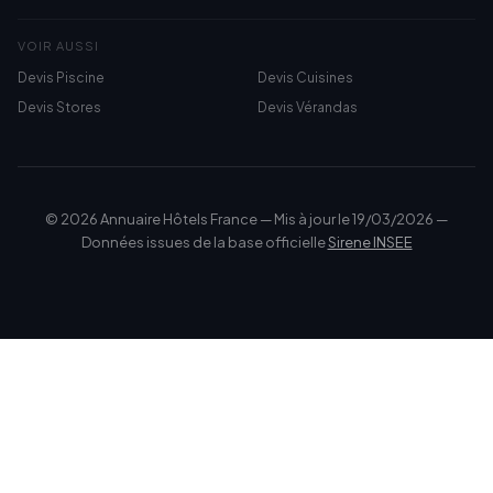
VOIR AUSSI
Devis Piscine
Devis Cuisines
Devis Stores
Devis Vérandas
© 2026 Annuaire Hôtels France — Mis à jour le 19/03/2026 —
Données issues de la base officielle
Sirene INSEE