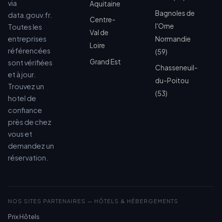
via
Aquitaine
Bagnoles de
data.gouv.fr.
Centre-
l'Orne
Toutes les
Val de
entreprises
Normandie
Loire
référencées
(59)
Grand Est
sont vérifiées
Chasseneuil-
et à jour.
du-Poitou
Trouvez un
(53)
hotel de
confiance
près de chez
vous et
demandez un
réservation.
NOS SITES PARTENAIRES — HÔTELS & HÉBERGEMENTS
Prix Hôtels