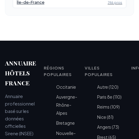
Île-de-France
746 pros
ANNUAIRE
RÉGIONS
VILLES
IN
HÔTELS
POPULAIRES
POPULAIRES
FRANCE
Occitanie
Autre (120)
Annuaire
Auvergne-
Paris 8e (110)
professionnel
Rhône-
Reims (109)
basé sur les
Alpes
Nice (81)
données
Bretagne
officielles
Angers (73)
Sirene (INSEE)
Nouvelle-
Brest (65)