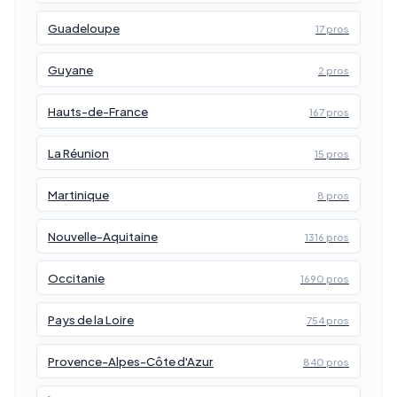
Guadeloupe
17 pros
Guyane
2 pros
Hauts-de-France
167 pros
La Réunion
15 pros
Martinique
8 pros
Nouvelle-Aquitaine
1316 pros
Occitanie
1690 pros
Pays de la Loire
754 pros
Provence-Alpes-Côte d'Azur
840 pros