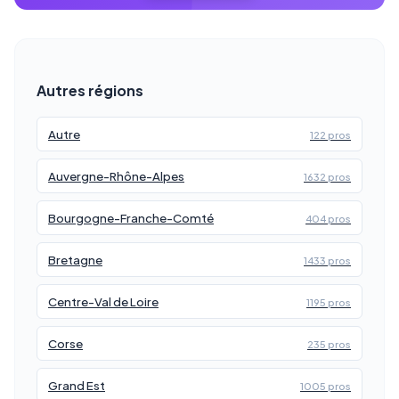
Autres régions
Autre
122 pros
Auvergne-Rhône-Alpes
1632 pros
Bourgogne-Franche-Comté
404 pros
Bretagne
1433 pros
Centre-Val de Loire
1195 pros
Corse
235 pros
Grand Est
1005 pros