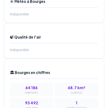
☀️ Météo à Bourges
Indisponible
🍃 Qualité de l'air
Indisponible
🏛️ Bourges en chiffres
64 186
68.7 km²
HABITANTS
SURFACE
93 492
1
HAB./KM²
CODES POSTAUX