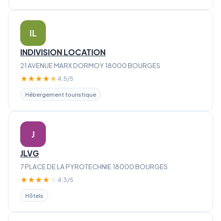
IL
INDIVISION LOCATION
21 AVENUE MARX DORMOY 18000 BOURGES
★
★
★
★
★
4.5/5
Hébergement touristique
J
JLVG
7 PLACE DE LA PYROTECHNIE 18000 BOURGES
★
★
★
★
☆
4.3/5
Hôtels