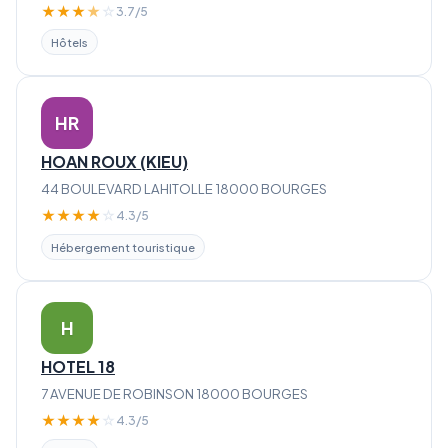
★
★
★
★
☆
3.7/5
Hôtels
HR
HOAN ROUX (KIEU)
44 BOULEVARD LAHITOLLE 18000 BOURGES
★
★
★
★
☆
4.3/5
Hébergement touristique
H
HOTEL 18
7 AVENUE DE ROBINSON 18000 BOURGES
★
★
★
★
☆
4.3/5