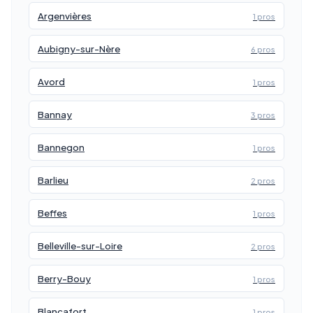
Argenvières
1 pros
Aubigny-sur-Nère
6 pros
Avord
1 pros
Bannay
3 pros
Bannegon
1 pros
Barlieu
2 pros
Beffes
1 pros
Belleville-sur-Loire
2 pros
Berry-Bouy
1 pros
Blancafort
1 pros