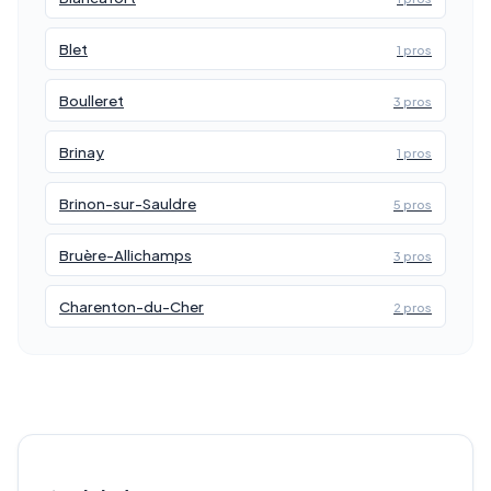
Blet
1 pros
Boulleret
3 pros
Brinay
1 pros
Brinon-sur-Sauldre
5 pros
Bruère-Allichamps
3 pros
Charenton-du-Cher
2 pros