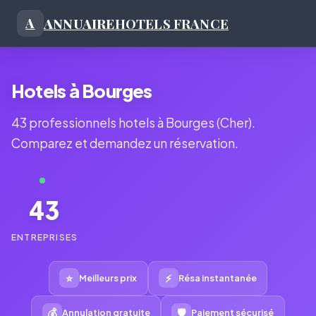
ANNUAIRE
HOTELS FRANCE
A
Hotels à Bourges
43 professionnels hotels à Bourges (Cher).
Comparez et demandez un réservation.
43
ENTREPRISES
⭐
⚡
Meilleurs prix
Résa instantanée
💰
🛡
Annulation gratuite
Paiement sécurisé