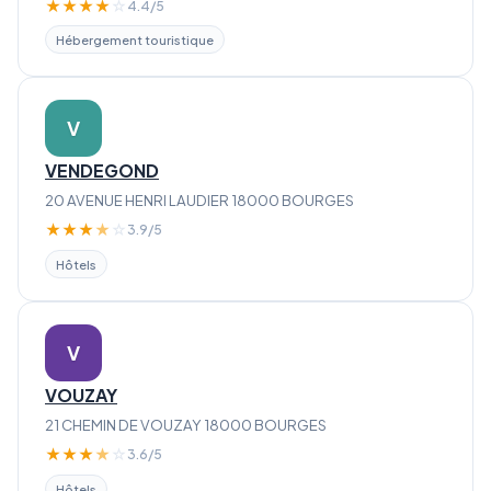
★
★
★
★
☆
4.4/5
Hébergement touristique
V
VENDEGOND
20 AVENUE HENRI LAUDIER 18000 BOURGES
★
★
★
★
☆
3.9/5
Hôtels
V
VOUZAY
21 CHEMIN DE VOUZAY 18000 BOURGES
★
★
★
★
☆
3.6/5
Hôtels