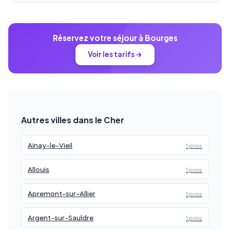
Réservez votre séjour à Bourges
Voir les tarifs →
Autres villes dans le Cher
Ainay-le-Vieil
1 pros
Allouis
1 pros
Apremont-sur-Allier
1 pros
Argent-sur-Sauldre
1 pros