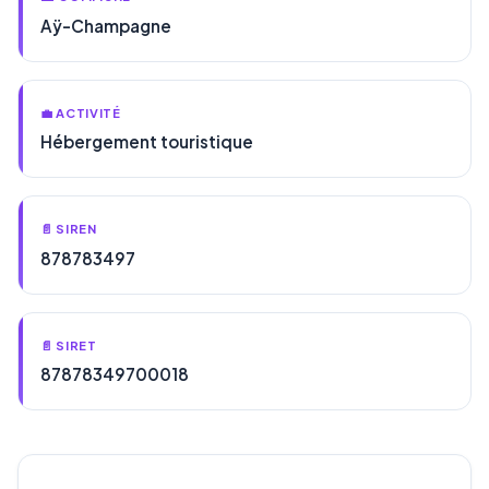
Aÿ-Champagne
💼 ACTIVITÉ
Hébergement touristique
📄 SIREN
878783497
📄 SIRET
87878349700018