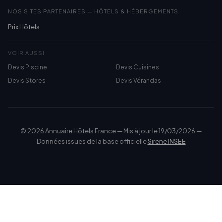
NOS SITES PARTENAIRES — HÔTELS & HÉBERGEMENTS
Prix Hôtels
VOIR AUSSI
Devis Piscine
Devis Cuisines
Devis Stores
Devis Vérandas
© 2026 Annuaire Hôtels France — Mis à jour le 19/03/2026 —
Données issues de la base officielle
Sirene INSEE