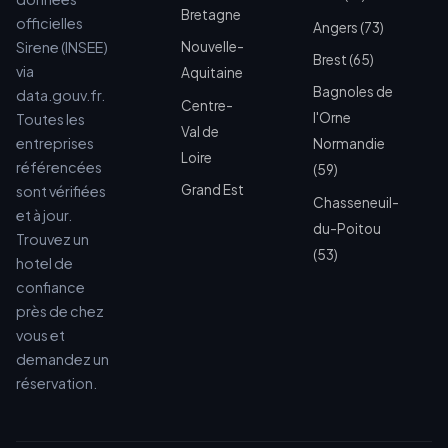
Bretagne
officielles
Angers (73)
Sirene (INSEE)
Nouvelle-
Brest (65)
via
Aquitaine
Bagnoles de
data.gouv.fr.
Centre-
l'Orne
Toutes les
Val de
entreprises
Normandie
Loire
référencées
(59)
Grand Est
sont vérifiées
Chasseneuil-
et à jour.
du-Poitou
Trouvez un
(53)
hotel de
confiance
près de chez
vous et
demandez un
réservation.