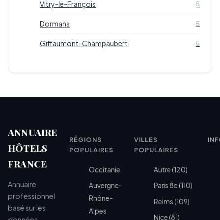
Vitry-le-François
5
Dormans
5
Giffaumont-Champaubert
5
ANNUAIRE
RÉGIONS
VILLES
IN
HÔTELS
POPULAIRES
POPULAIRES
FRANCE
Occitanie
Autre (120)
Annuaire
Auvergne-
Paris 8e (110)
professionnel
Rhône-
Reims (109)
basé sur les
Alpes
Nice (81)
données