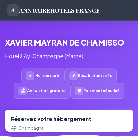
ANNUAIRE
HOTELS FRANCE
A
XAVIER MAYRAN DE CHAMISSO
Hotel à Aÿ-Champagne (Marne)
⭐
⚡
Meilleurs prix
Résa instantanée
💰
🛡
Annulation gratuite
Paiement sécurisé
Réservez votre hébergement
Aÿ-Champagne