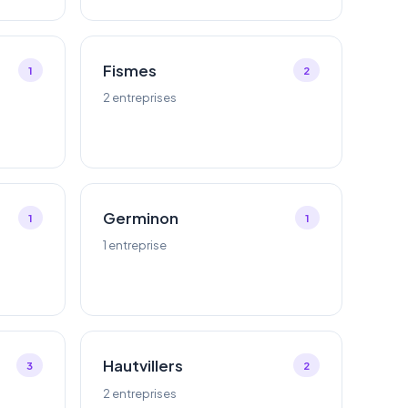
Fismes
1
2
2 entreprises
Germinon
1
1
1 entreprise
Hautvillers
3
2
2 entreprises