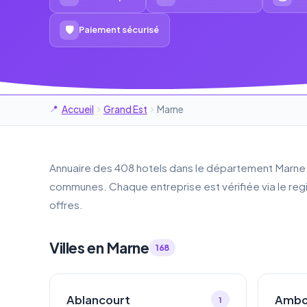
🛡
Paiement sécurisé
Accueil
Grand Est
Marne
Annuaire des 408 hotels dans le département Marne (
communes. Chaque entreprise est vérifiée via le re
offres.
Villes en Marne
168
Ablancourt
Ambo
1