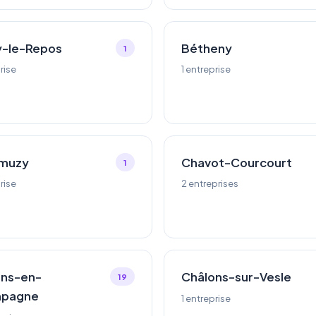
y-le-Repos
Bétheny
1
rise
1 entreprise
muzy
Chavot-Courcourt
1
rise
2 entreprises
ons-en-
Châlons-sur-Vesle
19
pagne
1 entreprise