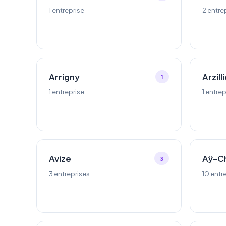
1 entreprise
2 entre
Arrigny
Arzill
1
1 entreprise
1 entrep
Avize
Aÿ-C
3
3 entreprises
10 entr