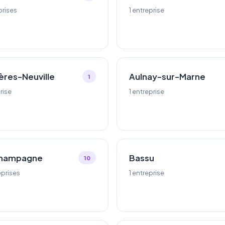
prises
1 entreprise
ières-Neuville
Aulnay-sur-Marne
1
rise
1 entreprise
hampagne
Bassu
10
eprises
1 entreprise