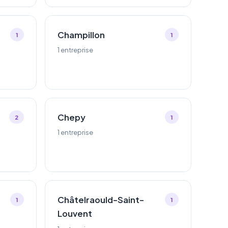
Champillon
1
1
1 entreprise
Chepy
2
1
1 entreprise
Châtelraould-Saint-
1
1
Louvent