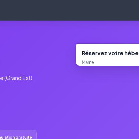
Réservez votre héb
Marne
e (Grand Est).
ulation gratuite