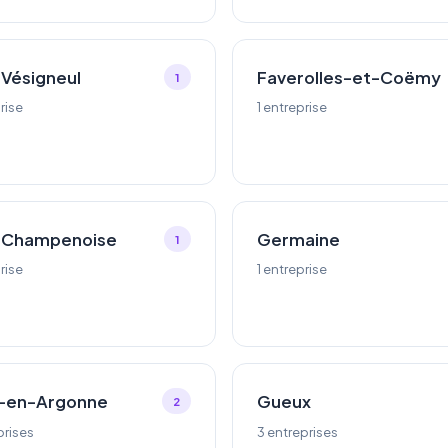
Vésigneul
Faverolles-et-Coëmy
1
rise
1 entreprise
-Champenoise
Germaine
1
rise
1 entreprise
y-en-Argonne
Gueux
2
prises
3 entreprises