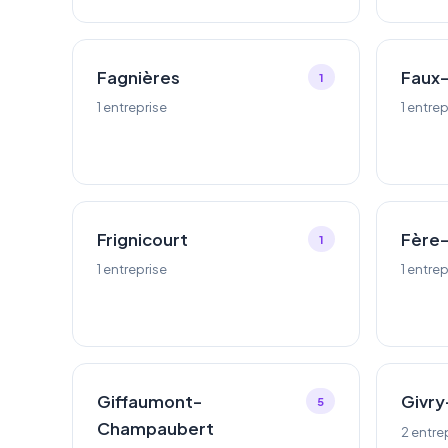
Fagnières
Faux-
1
1 entreprise
1 entrep
Frignicourt
Fère
1
1 entreprise
1 entrep
Giffaumont-
Givr
5
Champaubert
2 entre