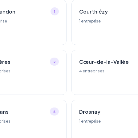
landon
Courthiézy
1
rise
1 entreprise
ères
Cœur-de-la-Vallée
2
prises
4 entreprises
ans
Drosnay
5
prises
1 entreprise