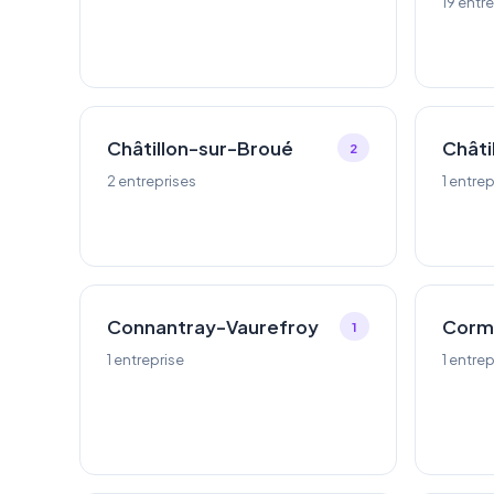
19 entr
Châtillon-sur-Broué
Châti
2
2 entreprises
1 entrep
Connantray-Vaurefroy
Cormo
1
1 entreprise
1 entrep