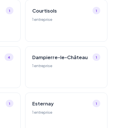
Courtisols
1
1
1 entreprise
Dampierre-le-Château
4
1
1 entreprise
Esternay
1
1
1 entreprise