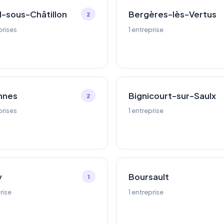
l-sous-Châtillon
Bergères-lès-Vertus
2
prises
1 entreprise
nnes
Bignicourt-sur-Saulx
2
prises
1 entreprise
y
Boursault
1
rise
1 entreprise