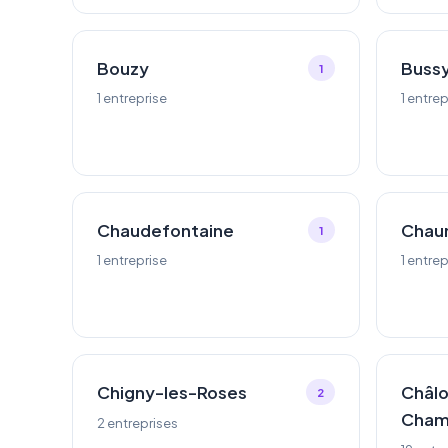
Bouzy
Buss
1
1 entreprise
1 entrep
Chaudefontaine
Chau
1
1 entreprise
1 entrep
Chigny-les-Roses
Châl
2
Cham
2 entreprises