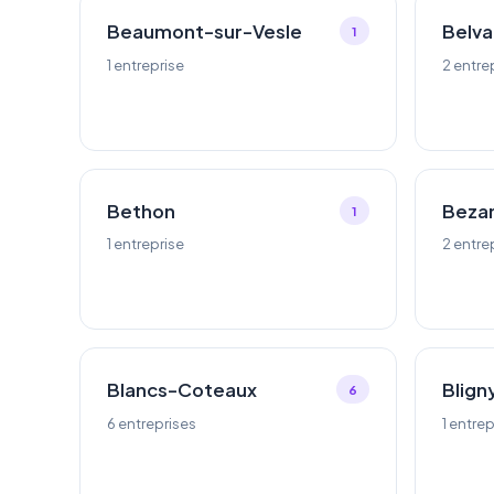
Beaumont-sur-Vesle
Belva
1
1 entreprise
2 entre
Bethon
Beza
1
1 entreprise
2 entre
Blancs-Coteaux
Blign
6
6 entreprises
1 entrep