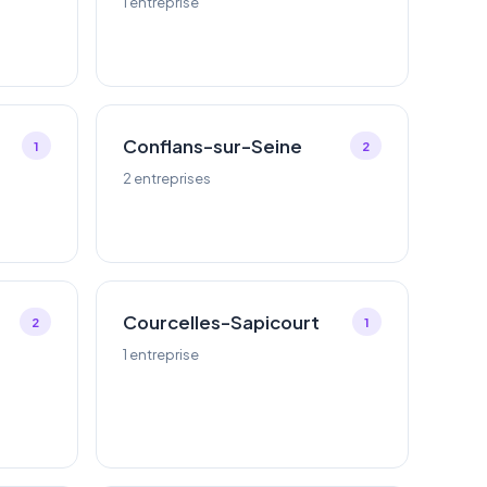
1 entreprise
Conflans-sur-Seine
1
2
2 entreprises
Courcelles-Sapicourt
2
1
1 entreprise