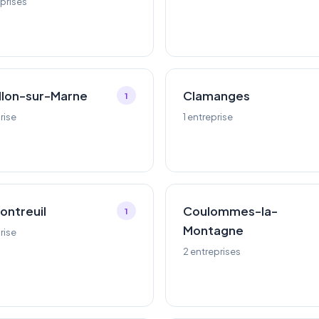
eprises
llon-sur-Marne
Clamanges
1
rise
1 entreprise
ntreuil
Coulommes-la-
1
Montagne
rise
2 entreprises