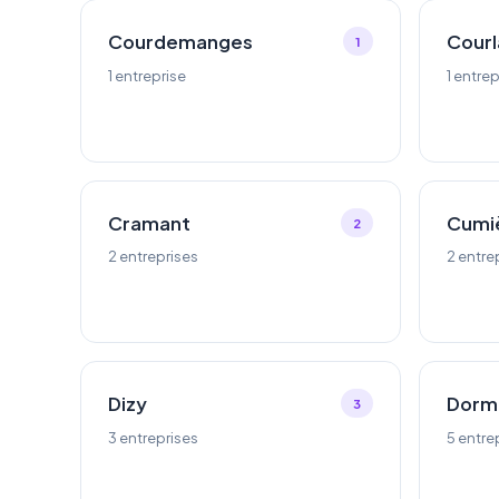
Courdemanges
Cour
1
1 entreprise
1 entrep
Cramant
Cumi
2
2 entreprises
2 entre
Dizy
Dorm
3
3 entreprises
5 entre