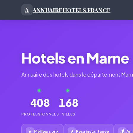
ANNUAIRE
HOTELS FRANCE
A
Hotels en Marne
Annuaire des hotels dans le département Marn
408
168
PROFESSIONNELS
VILLES
⭐
⚡
💰
Meilleurs prix
Résa instantanée
Ann