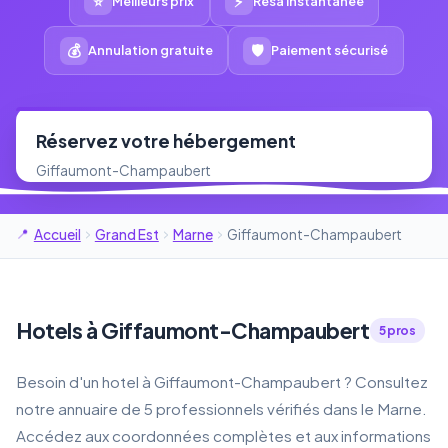
⭐
⚡
Meilleurs prix
Résa instantanée
💰
🛡
Annulation gratuite
Paiement sécurisé
Réservez votre hébergement
Giffaumont-Champaubert
Accueil
Grand Est
Marne
Giffaumont-Champaubert
Hotels à Giffaumont-Champaubert
5 pros
Besoin d'un hotel à Giffaumont-Champaubert ? Consultez
notre annuaire de 5 professionnels vérifiés dans le Marne.
Accédez aux coordonnées complètes et aux informations