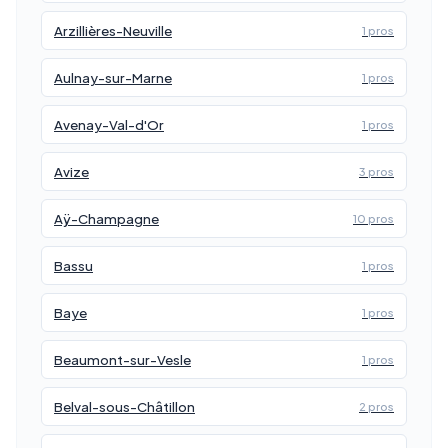
Arzillières-Neuville
1 pros
Aulnay-sur-Marne
1 pros
Avenay-Val-d'Or
1 pros
Avize
3 pros
Aÿ-Champagne
10 pros
Bassu
1 pros
Baye
1 pros
Beaumont-sur-Vesle
1 pros
Belval-sous-Châtillon
2 pros