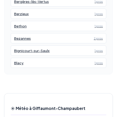
Bergères-lès-Vertus
1 pros
Berzieux
1 pros
Bethon
1 pros
Bezannes
2 pros
Bignicourt-sur-Saulx
1 pros
Blacy
1 pros
☀️ Météo à Giffaumont-Champaubert