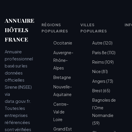
ANNUAIRE
RÉGIONS
VILLES
IN
HÔTELS
POPULAIRES
POPULAIRES
FRANCE
Occitanie
Autre (120)
Annuaire
Auvergne-
Paris 8e (110)
professionnel
Rhône-
Reims (109)
basé sur les
Alpes
Nice (81)
données
Bretagne
officielles
Angers (73)
Sirene (INSEE)
Nouvelle-
Brest (65)
via
Aquitaine
Bagnoles de
data.gouv.fr.
Centre-
l'Orne
Toutes les
Val de
entreprises
Normandie
Loire
référencées
(59)
Grand Est
sont vérifiées