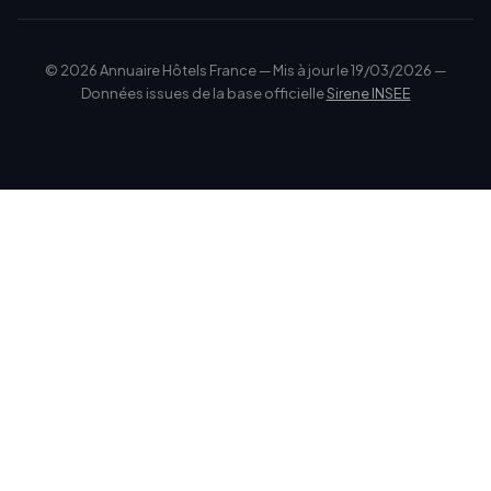
© 2026 Annuaire Hôtels France — Mis à jour le 19/03/2026 —
Données issues de la base officielle
Sirene INSEE