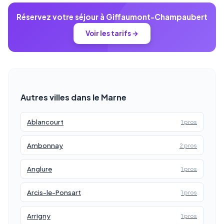
Réservez votre séjour à Giffaumont-Champaubert
Voir les tarifs →
Autres villes dans le Marne
Ablancourt
1 pros
Ambonnay
2 pros
Anglure
1 pros
Arcis-le-Ponsart
1 pros
Arrigny
1 pros