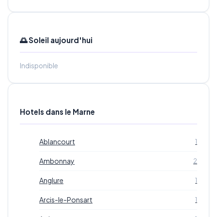
🌅 Soleil aujourd'hui
Indisponible
Hotels dans le Marne
Ablancourt
1
Ambonnay
2
Anglure
1
Arcis-le-Ponsart
1