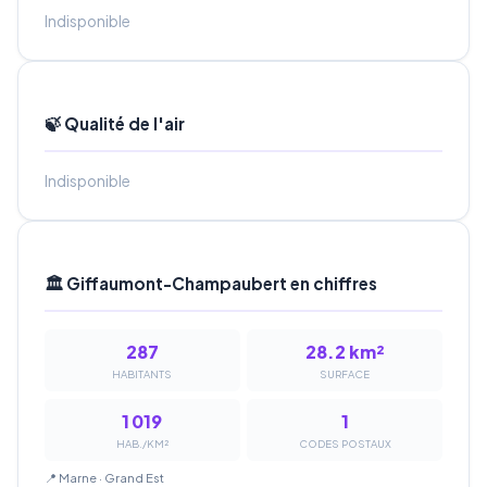
Indisponible
🍃 Qualité de l'air
Indisponible
🏛️ Giffaumont-Champaubert en chiffres
287
28.2 km²
HABITANTS
SURFACE
1 019
1
HAB./KM²
CODES POSTAUX
📍 Marne · Grand Est