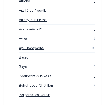
Arrigny
1
Arzillières-Neuville
1
Aulnay-sur-Marne
1
Avenay-Val-d'Or
1
Avize
3
Aÿ-Champagne
10
Bassu
1
Baye
1
Beaumont-sur-Vesle
1
Belval-sous-Châtillon
2
Bergères-lès-Vertus
1