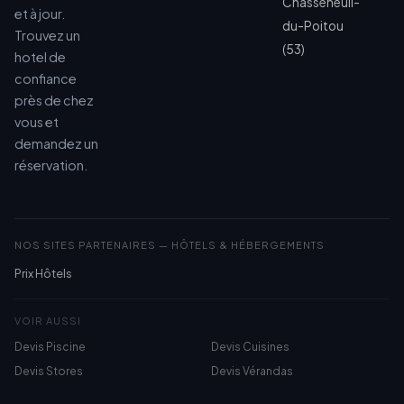
Chasseneuil-
et à jour.
du-Poitou
Trouvez un
(53)
hotel de
confiance
près de chez
vous et
demandez un
réservation.
NOS SITES PARTENAIRES — HÔTELS & HÉBERGEMENTS
Prix Hôtels
VOIR AUSSI
Devis Piscine
Devis Cuisines
Devis Stores
Devis Vérandas