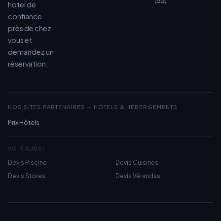
(53)
hotel de
confiance
près de chez
vous et
demandez un
réservation.
NOS SITES PARTENAIRES — HÔTELS & HÉBERGEMENTS
Prix Hôtels
VOIR AUSSI
Devis Piscine
Devis Cuisines
Devis Stores
Devis Vérandas