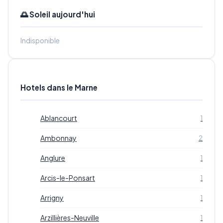
🌅 Soleil aujourd'hui
Indisponible
Hotels dans le Marne
Ablancourt
1
Ambonnay
2
Anglure
1
Arcis-le-Ponsart
1
Arrigny
1
Arzillières-Neuville
1