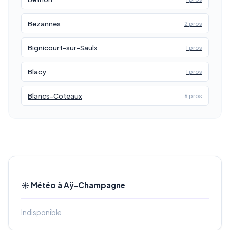
Bezannes
2 pros
Bignicourt-sur-Saulx
1 pros
Blacy
1 pros
Blancs-Coteaux
6 pros
☀️ Météo à Aÿ-Champagne
Indisponible