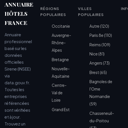
ANNUAIRE
RÉGIONS
VILLES
IN
HÔTELS
POPULAIRES
POPULAIRES
FRANCE
Occitanie
Autre (120)
Annuaire
Auvergne-
Paris 8e (110)
professionnel
Rhône-
Reims (109)
basé sur les
Alpes
Nice (81)
données
Bretagne
officielles
Angers (73)
Sirene (INSEE)
Nouvelle-
Brest (65)
via
Aquitaine
Bagnoles de
data.gouv.fr.
Centre-
l'Orne
Toutes les
Val de
entreprises
Normandie
Loire
référencées
(59)
Grand Est
sont vérifiées
Chasseneuil-
et à jour.
du-Poitou
Trouvez un