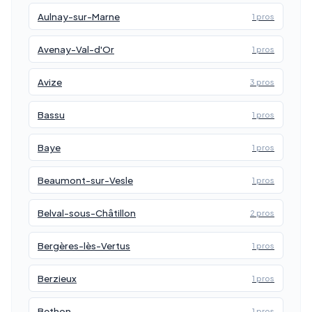
Aulnay-sur-Marne
1 pros
Avenay-Val-d'Or
1 pros
Avize
3 pros
Bassu
1 pros
Baye
1 pros
Beaumont-sur-Vesle
1 pros
Belval-sous-Châtillon
2 pros
Bergères-lès-Vertus
1 pros
Berzieux
1 pros
Bethon
1 pros