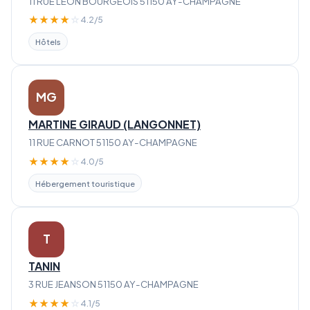
11 RUE LEON BOURGEOIS 51150 AY-CHAMPAGNE
★
★
★
★
☆
4.2/5
Hôtels
MG
MARTINE GIRAUD (LANGONNET)
11 RUE CARNOT 51150 AY-CHAMPAGNE
★
★
★
★
☆
4.0/5
Hébergement touristique
T
TANIN
3 RUE JEANSON 51150 AY-CHAMPAGNE
★
★
★
★
☆
4.1/5