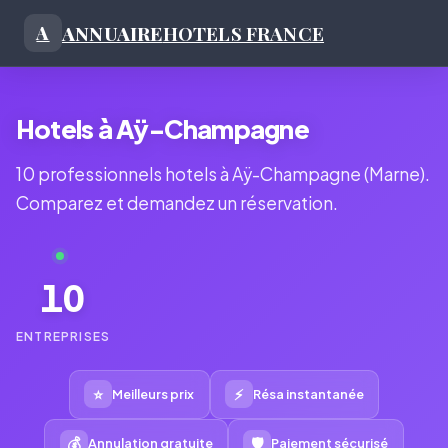
ANNUAIRE
HOTELS FRANCE
A
Hotels à Aÿ-Champagne
10 professionnels hotels à Aÿ-Champagne (Marne).
Comparez et demandez un réservation.
10
ENTREPRISES
⭐
⚡
Meilleurs prix
Résa instantanée
💰
🛡
Annulation gratuite
Paiement sécurisé