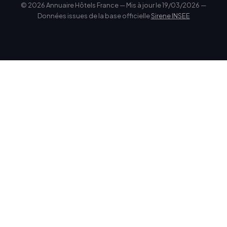
© 2026 Annuaire Hôtels France — Mis à jour le 19/03/2026 —
Données issues de la base officielle
Sirene INSEE