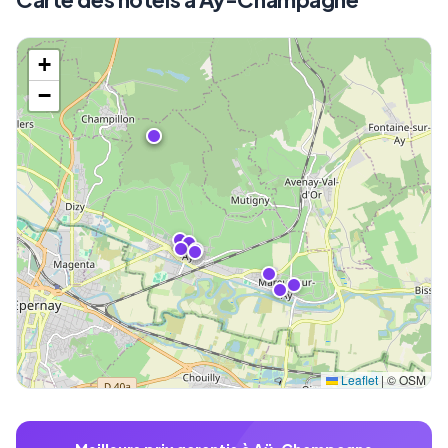
+
−
Leaflet
|
© OSM