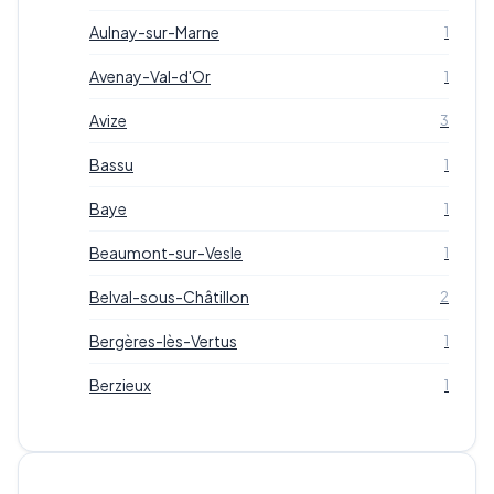
Aulnay-sur-Marne
1
Avenay-Val-d'Or
1
Avize
3
Bassu
1
Baye
1
Beaumont-sur-Vesle
1
Belval-sous-Châtillon
2
Bergères-lès-Vertus
1
Berzieux
1