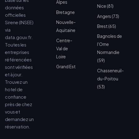
basé sur les
Alpes
Nice (81)
données
Bretagne
officielles
Angers (73)
Sirene (INSEE)
Nouvelle-
Brest (65)
via
Aquitaine
Bagnoles de
data.gouv.fr.
Centre-
l'Orne
Toutes les
Val de
entreprises
Normandie
Loire
référencées
(59)
Grand Est
sont vérifiées
Chasseneuil-
et à jour.
du-Poitou
Trouvez un
(53)
hotel de
confiance
près de chez
vous et
demandez un
réservation.