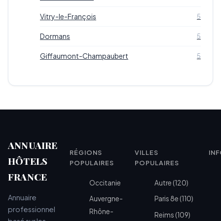
Vitry-le-François
5
Dormans
5
Giffaumont-Champaubert
5
ANNUAIRE
RÉGIONS
VILLES
IN
HÔTELS
POPULAIRES
POPULAIRES
FRANCE
Occitanie
Autre (120)
Annuaire
Auvergne-
Paris 8e (110)
professionnel
Rhône-
Reims (109)