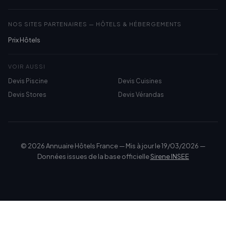
NOS SITES PARTENAIRES — HÔTELS & HÉBERGEMENTS
Prix Hôtels
VOIR AUSSI
Devis Piscine
Devis Cuisines
Devis Stores
Devis Vérandas
© 2026 Annuaire Hôtels France — Mis à jour le 19/03/2026 —
Données issues de la base officielle
Sirene INSEE