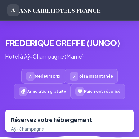
ANNUAIRE
HOTELS FRANCE
A
FREDERIQUE GREFFE (JUNGO)
Hotel à Aÿ-Champagne (Marne)
⭐
⚡
Meilleurs prix
Résa instantanée
💰
🛡
Annulation gratuite
Paiement sécurisé
Réservez votre hébergement
Aÿ-Champagne