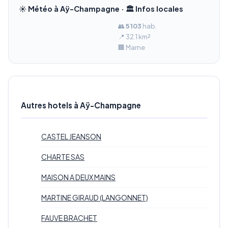
☀️ Météo à Aÿ-Champagne · 🏛️ Infos locales
👥
5 103
hab.
📍 32.1 km²
🏢 Marne
Autres hotels à Aÿ-Champagne
CASTEL JEANSON
CHARTE SAS
MAISON A DEUX MAINS
MARTINE GIRAUD (LANGONNET)
FAUVE BRACHET