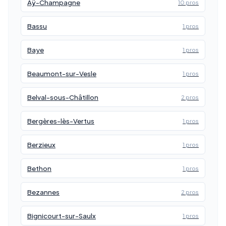
Aÿ-Champagne
10 pros
Bassu
1 pros
Baye
1 pros
Beaumont-sur-Vesle
1 pros
Belval-sous-Châtillon
2 pros
Bergères-lès-Vertus
1 pros
Berzieux
1 pros
Bethon
1 pros
Bezannes
2 pros
Bignicourt-sur-Saulx
1 pros