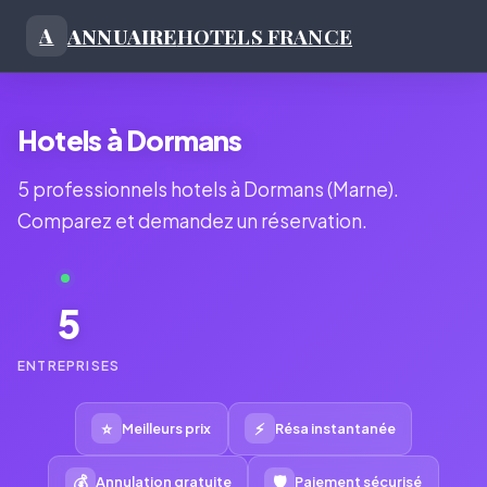
ANNUAIRE
HOTELS FRANCE
A
Hotels à Dormans
5 professionnels hotels à Dormans (Marne).
Comparez et demandez un réservation.
5
ENTREPRISES
⭐
⚡
Meilleurs prix
Résa instantanée
💰
🛡
Annulation gratuite
Paiement sécurisé