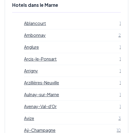
Hotels dans le Marne
Ablancourt
1
Ambonnay
2
Anglure
1
Arcis-le-Ponsart
1
Arrigny
1
Arzillières-Neuville
1
Aulnay-sur-Marne
1
Avenay-Val-d'Or
1
Avize
3
Aÿ-Champagne
10