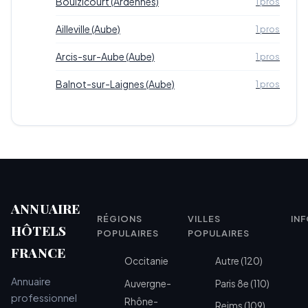
Boulzicourt (Ardennes)
1 pros
Ailleville (Aube)
1 pros
Arcis-sur-Aube (Aube)
1 pros
Balnot-sur-Laignes (Aube)
1 pros
ANNUAIRE
RÉGIONS
VILLES
IN
HÔTELS
POPULAIRES
POPULAIRES
FRANCE
Occitanie
Autre (120)
Annuaire
Auvergne-
Paris 8e (110)
professionnel
Rhône-
Reims (109)