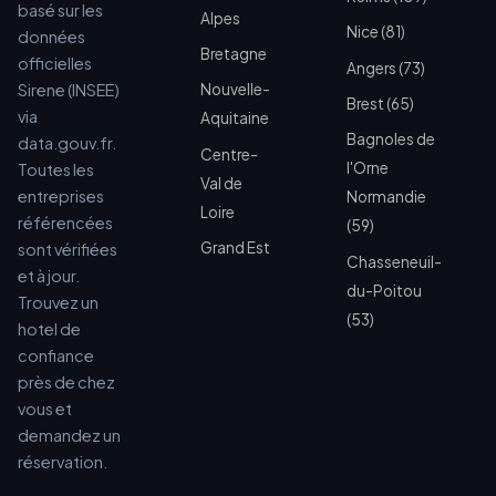
basé sur les
Alpes
Nice (81)
données
Bretagne
officielles
Angers (73)
Sirene (INSEE)
Nouvelle-
Brest (65)
via
Aquitaine
Bagnoles de
data.gouv.fr.
Centre-
l'Orne
Toutes les
Val de
entreprises
Normandie
Loire
référencées
(59)
Grand Est
sont vérifiées
Chasseneuil-
et à jour.
du-Poitou
Trouvez un
(53)
hotel de
confiance
près de chez
vous et
demandez un
réservation.