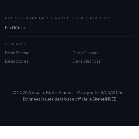
NOS SITES PARTENAIRES — HÔTELS & HÉBERGEMENTS
Prix Hôtels
VOIR AUSSI
Devis Piscine
Devis Cuisines
Devis Stores
Devis Vérandas
© 2026 Annuaire Hôtels France — Mis à jour le 19/03/2026 —
Données issues de la base officielle
Sirene INSEE