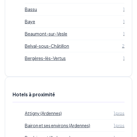
Bassu
1
Baye
1
Beaumont-sur-Vesle
1
Belval-sous-Châtillon
2
Bergères-lès-Vertus
1
Hotels à proximité
Attigny (Ardennes)
1 pros
Bairon et ses environs (Ardennes)
1 pros