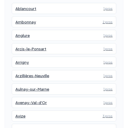
Ablancourt
1 pros
Ambonnay
2 pros
Anglure
1 pros
Arcis-le-Ponsart
1 pros
Arrigny
1 pros
Arzillières-Neuville
1 pros
Aulnay-sur-Marne
1 pros
Avenay-Val-d'Or
1 pros
Avize
3 pros