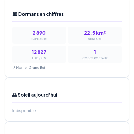
🏛️ Dormans en chiffres
2 890
22.5 km²
HABITANTS
SURFACE
12 827
1
HAB./KM²
CODES POSTAUX
📍 Marne · Grand Est
🌅 Soleil aujourd'hui
Indisponible