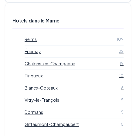
Hotels dans le Marne
Reims
109
Épernay
22
Châlons-en-Champagne
19
Tinqueux
10
Blancs-Coteaux
6
Vitry-le-François
5
Dormans
5
Giffaumont-Champaubert
5