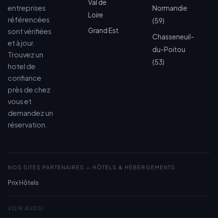
Val de
entreprises
Normandie
Loire
référencées
(59)
Grand Est
sont vérifiées
Chasseneuil-
et à jour.
du-Poitou
Trouvez un
(53)
hotel de
confiance
près de chez
vous et
demandez un
réservation.
NOS SITES PARTENAIRES — HÔTELS & HÉBERGEMENTS
Prix Hôtels
VOIR AUSSI