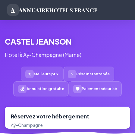
ANNUAIRE
HOTELS FRANCE
A
CASTEL JEANSON
Hotel à Aÿ-Champagne (Marne)
⭐
⚡
Meilleurs prix
Résa instantanée
💰
🛡
Annulation gratuite
Paiement sécurisé
Réservez votre hébergement
Aÿ-Champagne