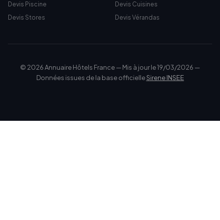
Devis Piscine
Devis Cuisines
Devis Stores
Devis Vérandas
© 2026 Annuaire Hôtels France — Mis à jour le 19/03/2026 —
Données issues de la base officielle
Sirene INSEE