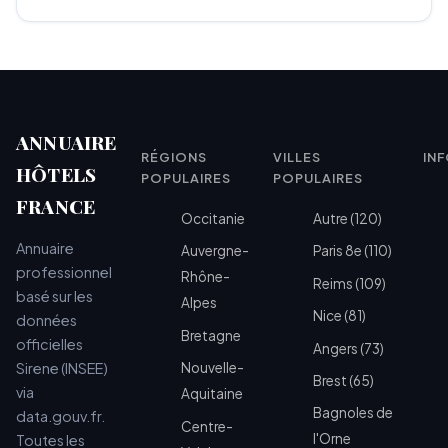
ANNUAIRE
RÉGIONS
VILLES
IN
HÔTELS
POPULAIRES
POPULAIRES
FRANCE
Occitanie
Autre (120)
Annuaire
Auvergne-
Paris 8e (110)
professionnel
Rhône-
Reims (109)
basé sur les
Alpes
Nice (81)
données
Bretagne
officielles
Angers (73)
Sirene (INSEE)
Nouvelle-
Brest (65)
via
Aquitaine
Bagnoles de
data.gouv.fr.
Centre-
l'Orne
Toutes les