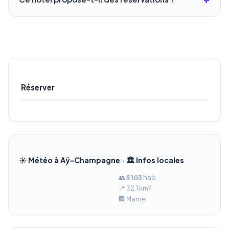
Réserver
☀️ Météo à Aÿ-Champagne · 🏛️ Infos locales
👥
5 103
hab.
📍 32.1 km²
🏢 Marne