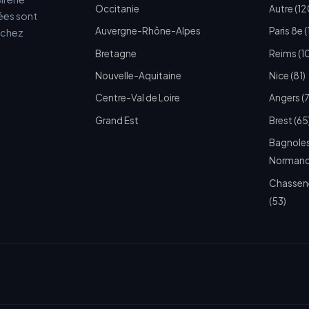
Occitanie
Autre (12
cées sont
Auvergne-Rhône-Alpes
Paris 8e (
e chez
Bretagne
Reims (1
Nouvelle-Aquitaine
Nice (81)
Centre-Val de Loire
Angers (
Grand Est
Brest (65
Bagnoles
Normandi
Chassen
(53)