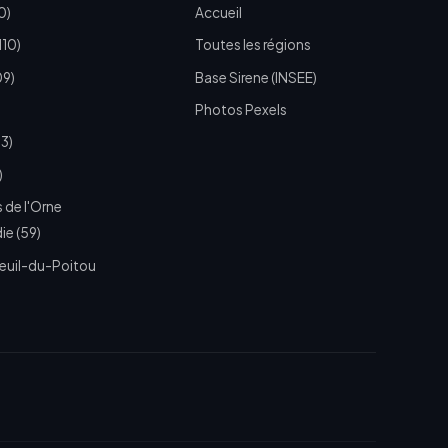
0)
Accueil
110)
Toutes les régions
09)
Base Sirene (INSEE)
Photos Pexels
73)
)
 de l'Orne
e (59)
euil-du-Poitou