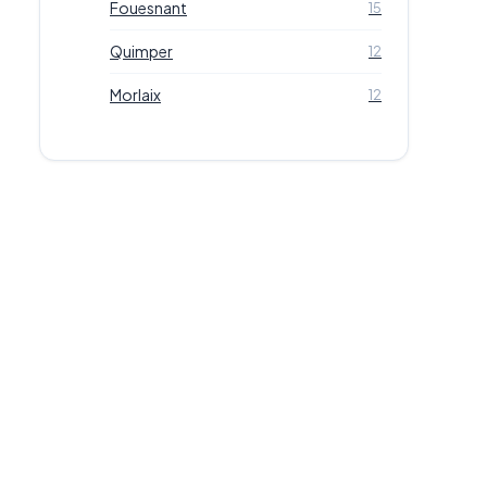
Fouesnant
15
Quimper
12
Morlaix
12