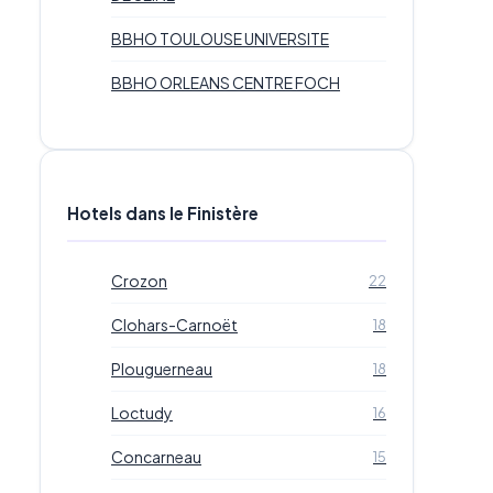
BBHO TOULOUSE UNIVERSITE
BBHO ORLEANS CENTRE FOCH
Hotels dans le Finistère
Crozon
22
Clohars-Carnoët
18
Plouguerneau
18
Loctudy
16
Concarneau
15