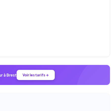
r à Brest
Voir les tarifs →