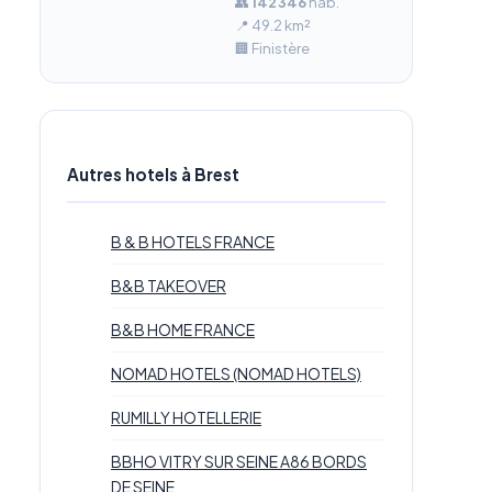
👥
142 346
hab.
📍 49.2 km²
🏢 Finistère
Autres hotels à Brest
B & B HOTELS FRANCE
B&B TAKEOVER
B&B HOME FRANCE
NOMAD HOTELS (NOMAD HOTELS)
RUMILLY HOTELLERIE
BBHO VITRY SUR SEINE A86 BORDS
DE SEINE