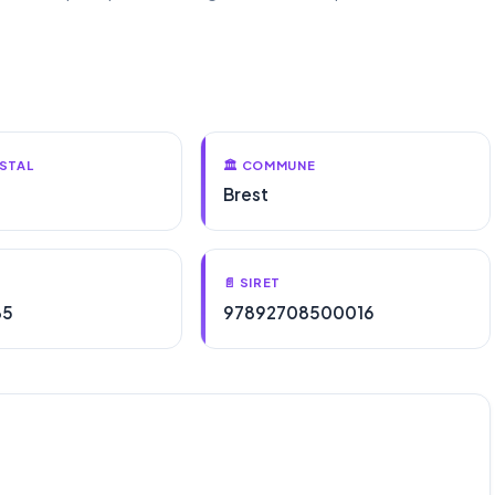
STAL
🏛️ COMMUNE
Brest
📄 SIRET
85
97892708500016