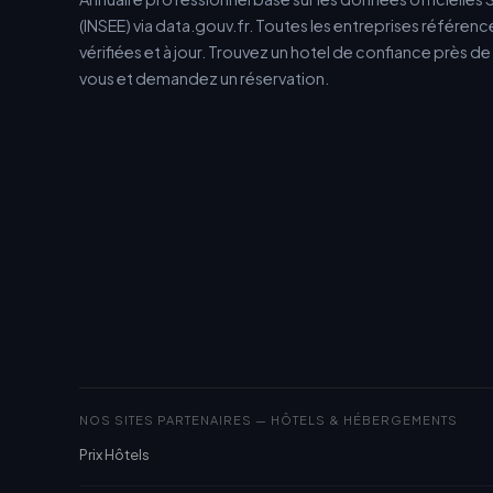
(INSEE) via data.gouv.fr. Toutes les entreprises référen
vérifiées et à jour. Trouvez un hotel de confiance près d
vous et demandez un réservation.
NOS SITES PARTENAIRES — HÔTELS & HÉBERGEMENTS
Prix Hôtels