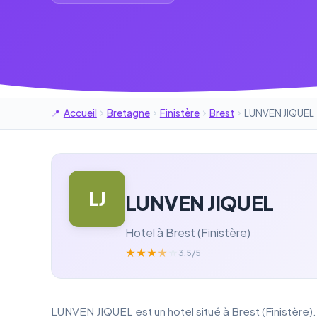
Accueil
Bretagne
Finistère
Brest
LUNVEN JIQUEL
LJ
LUNVEN JIQUEL
Hotel à Brest (Finistère)
★
★
★
★
☆
3.5/5
LUNVEN JIQUEL est un hotel situé à Brest (Finistère).