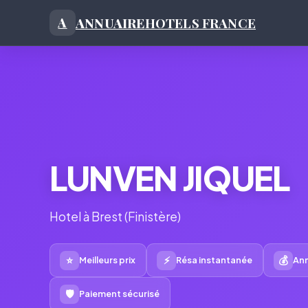
ANNUAIRE
HOTELS FRANCE
A
LUNVEN JIQUEL
Hotel à Brest (Finistère)
⭐
⚡
💰
Meilleurs prix
Résa instantanée
Ann
🛡
Paiement sécurisé