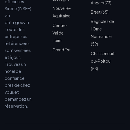
officielles
Angers (73)
Sirene (INSEE)
Nouvelle-
Brest (65)
via
Aquitaine
Bagnoles de
data.gouv.fr.
Centre-
l'Orne
Toutes les
Val de
entreprises
Normandie
Loire
référencées
(59)
Grand Est
sont vérifiées
Chasseneuil-
et à jour.
du-Poitou
Trouvez un
(53)
hotel de
confiance
près de chez
vous et
demandez un
réservation.