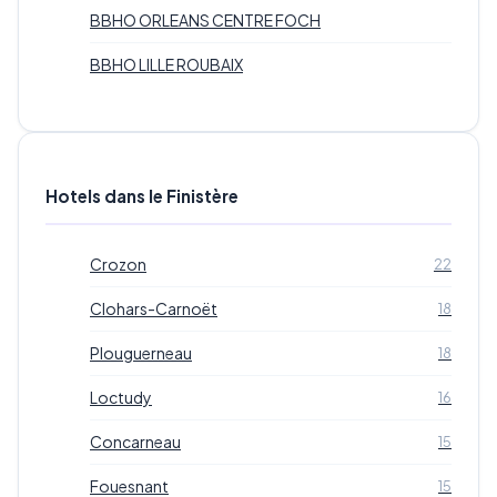
BBHO ORLEANS CENTRE FOCH
BBHO LILLE ROUBAIX
Hotels dans le Finistère
Crozon
22
Clohars-Carnoët
18
Plouguerneau
18
Loctudy
16
Concarneau
15
Fouesnant
15