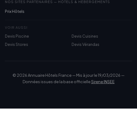
NOS SITES PARTENAIRES — HÔTELS & HÉBERGEMENTS
Prix Hôtels
VOIR AUSSI
Devis Piscine
Devis Cuisines
Devis Stores
Devis Vérandas
© 2026 Annuaire Hôtels France — Mis à jour le 19/03/2026 —
Données issues de la base officielle
Sirene INSEE