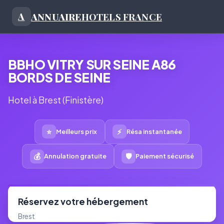
ANNUAIRE
HOTELS FRANCE
A
BBHO VITRY SUR SEINE A86
BORDS DE SEINE
Hotel à Brest (Finistère)
⭐
⚡
Meilleurs prix
Résa instantanée
💰
🛡
Annulation gratuite
Paiement sécurisé
Réservez votre hébergement
Brest