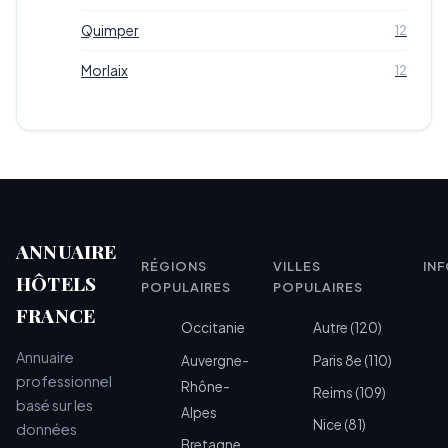
Quimper
12
Morlaix
12
ANNUAIRE
RÉGIONS
VILLES
IN
HÔTELS
POPULAIRES
POPULAIRES
FRANCE
Occitanie
Autre (120)
Annuaire
Auvergne-
Paris 8e (110)
professionnel
Rhône-
Reims (109)
basé sur les
Alpes
Nice (81)
données
Bretagne