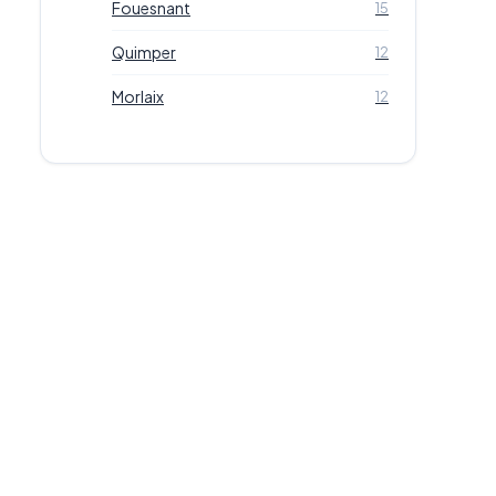
Fouesnant
15
Quimper
12
Morlaix
12