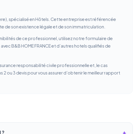
re), spécialisé en Hôtels. Cette entreprise est référencée
este de son existence légale et de son immatriculation.
ibilités de ce professionnel, utilisez notre formulaire de
n avec B&B HOME FRANCE et d’autres hotels qualifiés de
ssurance responsabilité civile professionnelle et, le cas
2 ou 3 devis pour vous assurer d’obtenir le meilleur rapport
 ?