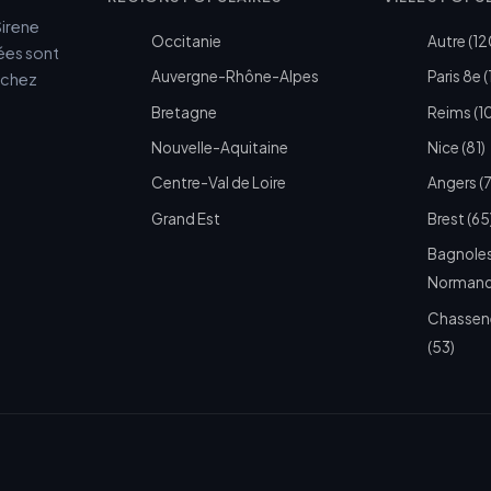
Sirene
Occitanie
Autre (12
cées sont
Auvergne-Rhône-Alpes
Paris 8e (
e chez
Bretagne
Reims (1
Nouvelle-Aquitaine
Nice (81)
Centre-Val de Loire
Angers (
Grand Est
Brest (65
Bagnoles
Normandi
Chassen
(53)