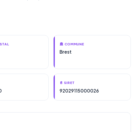
STAL
🏛️ COMMUNE
Brest
📄 SIRET
0
92029115000026