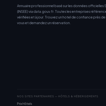
Annuaire professionnel basé sur les données officielles 
(INSEE) via data.gouv.fr. Toutes les entreprises référen
vérifiées et à jour. Trouvez un hotel de confiance près d
vous et demandez un réservation.
NOS SITES PARTENAIRES — HÔTELS & HÉBERGEMENTS
Prix Hôtels