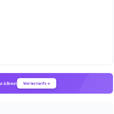
r à Brest
Voir les tarifs →