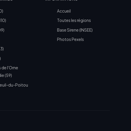
0)
Accueil
110)
Toutes les régions
09)
Base Sirene (INSEE)
Photos Pexels
73)
)
 de l'Orne
e (59)
euil-du-Poitou