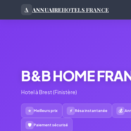
ANNUAIRE
HOTELS FRANCE
A
B&B HOME FRA
Hotel à Brest (Finistère)
⭐
⚡
💰
Meilleurs prix
Résa instantanée
Ann
🛡
Paiement sécurisé