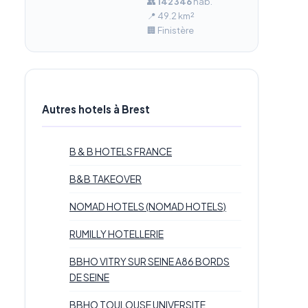
👥
142 346
hab.
📍 49.2 km²
🏢 Finistère
Autres hotels à Brest
B & B HOTELS FRANCE
B&B TAKEOVER
NOMAD HOTELS (NOMAD HOTELS)
RUMILLY HOTELLERIE
BBHO VITRY SUR SEINE A86 BORDS
DE SEINE
BBHO TOULOUSE UNIVERSITE