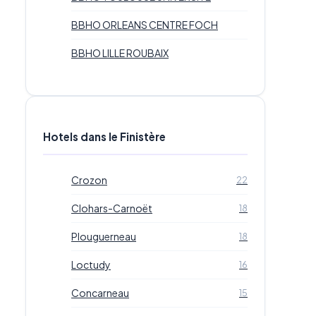
BBHO ORLEANS CENTRE FOCH
BBHO LILLE ROUBAIX
Hotels dans le Finistère
Crozon
22
Clohars-Carnoët
18
Plouguerneau
18
Loctudy
16
Concarneau
15