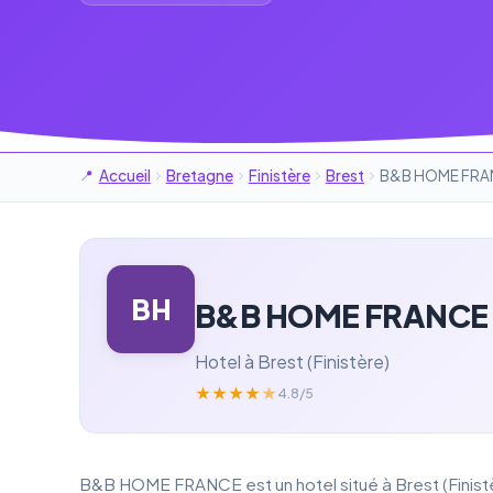
Accueil
Bretagne
Finistère
Brest
B&B HOME FRA
BH
B&B HOME FRANCE
Hotel à Brest (Finistère)
★
★
★
★
★
4.8/5
B&B HOME FRANCE est un hotel situé à Brest (Finistère