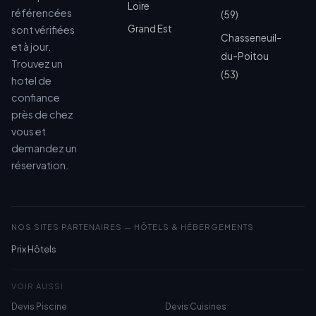
Loire
référencées
(59)
Grand Est
sont vérifiées
Chasseneuil-
et à jour.
du-Poitou
Trouvez un
(53)
hotel de
confiance
près de chez
vous et
demandez un
réservation.
NOS SITES PARTENAIRES — HÔTELS & HÉBERGEMENTS
Prix Hôtels
VOIR AUSSI
Devis Piscine
Devis Cuisines