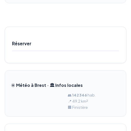
Réserver
☀️ Météo à Brest · 🏛️ Infos locales
👥
142 346
hab.
📍 49.2 km²
🏢 Finistère