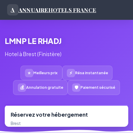
ANNUAIRE
HOTELS FRANCE
A
LMNP LE RHADJ
Hotel à Brest (Finistère)
⭐
⚡
Meilleurs prix
Résa instantanée
💰
🛡
Annulation gratuite
Paiement sécurisé
Réservez votre hébergement
Brest