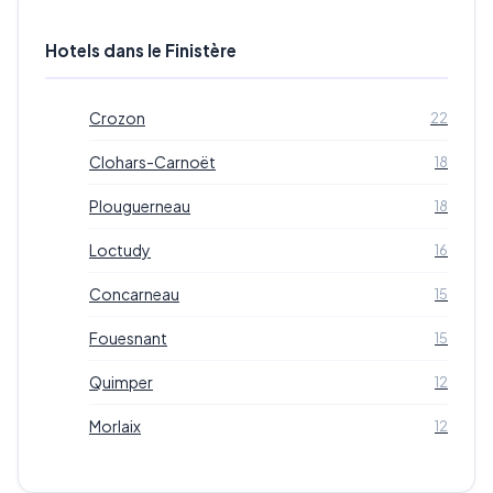
Hotels dans le Finistère
Crozon
22
Clohars-Carnoët
18
Plouguerneau
18
Loctudy
16
Concarneau
15
Fouesnant
15
Quimper
12
Morlaix
12