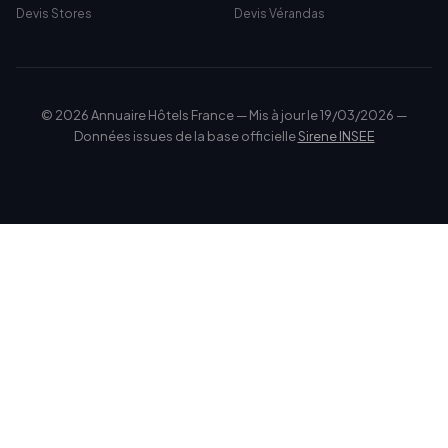
Devis Stores
Devis Vérandas
© 2026 Annuaire Hôtels France — Mis à jour le 19/03/2026 —
Données issues de la base officielle
Sirene INSEE