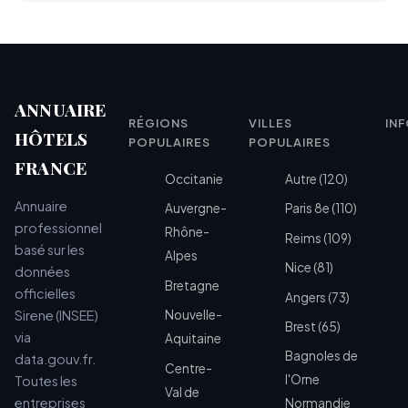
ANNUAIRE
RÉGIONS
VILLES
IN
HÔTELS
POPULAIRES
POPULAIRES
FRANCE
Occitanie
Autre (120)
Annuaire
Auvergne-
Paris 8e (110)
professionnel
Rhône-
Reims (109)
basé sur les
Alpes
Nice (81)
données
Bretagne
officielles
Angers (73)
Sirene (INSEE)
Nouvelle-
Brest (65)
via
Aquitaine
Bagnoles de
data.gouv.fr.
Centre-
l'Orne
Toutes les
Val de
entreprises
Normandie