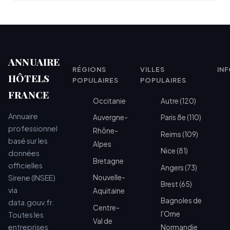
ANNUAIRE
RÉGIONS
VILLES
IN
HÔTELS
POPULAIRES
POPULAIRES
FRANCE
Occitanie
Autre (120)
Annuaire
Auvergne-
Paris 8e (110)
professionnel
Rhône-
Reims (109)
basé sur les
Alpes
Nice (81)
données
Bretagne
officielles
Angers (73)
Sirene (INSEE)
Nouvelle-
Brest (65)
via
Aquitaine
Bagnoles de
data.gouv.fr.
Centre-
l'Orne
Toutes les
Val de
entreprises
Normandie