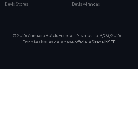
Devis Stores
Devis Vérandas
© 2026 Annuaire Hôtels France — Mis à jour le 19/03/2026 —
Données issues de la base officielle
Sirene INSEE