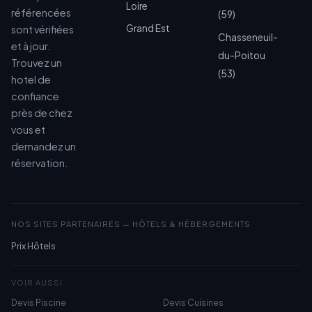
Loire
référencées
(59)
Grand Est
sont vérifiées
Chasseneuil-
et à jour.
du-Poitou
Trouvez un
(53)
hotel de
confiance
près de chez
vous et
demandez un
réservation.
NOS SITES PARTENAIRES — HÔTELS & HÉBERGEMENTS
Prix Hôtels
VOIR AUSSI
Devis Piscine
Devis Cuisines