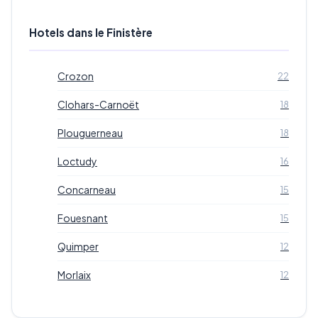
Hotels dans le Finistère
Crozon
22
Clohars-Carnoët
18
Plouguerneau
18
Loctudy
16
Concarneau
15
Fouesnant
15
Quimper
12
Morlaix
12