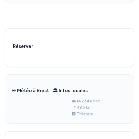
Réserver
☀️ Météo à Brest · 🏛️ Infos locales
👥
142 346
hab.
📍 49.2 km²
🏢 Finistère