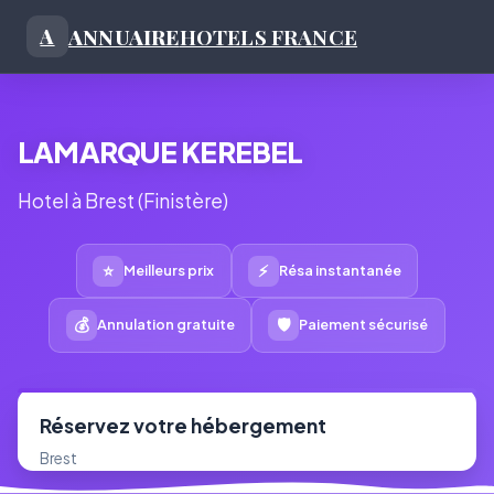
ANNUAIRE
HOTELS FRANCE
A
LAMARQUE KEREBEL
Hotel à Brest (Finistère)
⭐
⚡
Meilleurs prix
Résa instantanée
💰
🛡
Annulation gratuite
Paiement sécurisé
Réservez votre hébergement
Brest