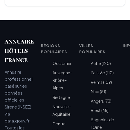
ANNUAIRE
RÉGIONS
VILLES
IN
HÔTELS
POPULAIRES
POPULAIRES
FRANCE
Occitanie
Autre (120)
Annuaire
Auvergne-
Paris 8e (110)
professionnel
Rhône-
Reims (109)
basé sur les
Alpes
Nice (81)
données
Bretagne
officielles
Angers (73)
Sirene (INSEE)
Nouvelle-
Brest (65)
via
Aquitaine
Bagnoles de
data.gouv.fr.
Centre-
l'Orne
Toutes les