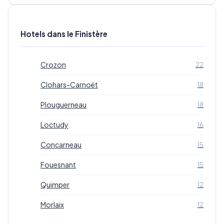
Hotels dans le Finistère
Crozon
22
Clohars-Carnoët
18
Plouguerneau
18
Loctudy
16
Concarneau
15
Fouesnant
15
Quimper
12
Morlaix
12