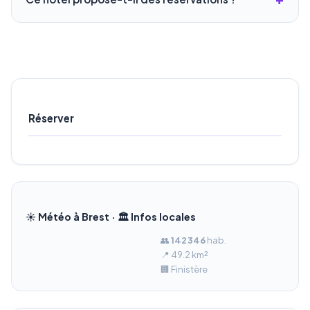
Réserver
☀️ Météo à Brest · 🏛️ Infos locales
👥
142 346
hab.
📍 49.2 km²
🏢 Finistère