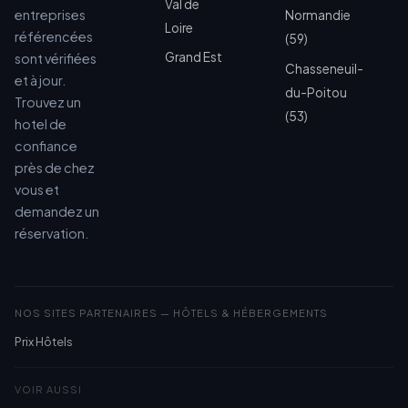
Val de
entreprises
Normandie
Loire
référencées
(59)
Grand Est
sont vérifiées
Chasseneuil-
et à jour.
du-Poitou
Trouvez un
(53)
hotel de
confiance
près de chez
vous et
demandez un
réservation.
NOS SITES PARTENAIRES — HÔTELS & HÉBERGEMENTS
Prix Hôtels
VOIR AUSSI