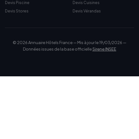
Devis Piscine
Devis Cuisines
Devis Stores
Devis Vérandas
© 2026 Annuaire Hôtels France — Mis à jour le 19/03/2026 —
Données issues de la base officielle
Sirene INSEE