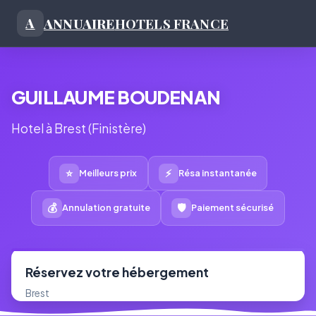
ANNUAIRE
HOTELS FRANCE
A
GUILLAUME BOUDENAN
Hotel à Brest (Finistère)
⭐
⚡
Meilleurs prix
Résa instantanée
💰
🛡
Annulation gratuite
Paiement sécurisé
Réservez votre hébergement
Brest