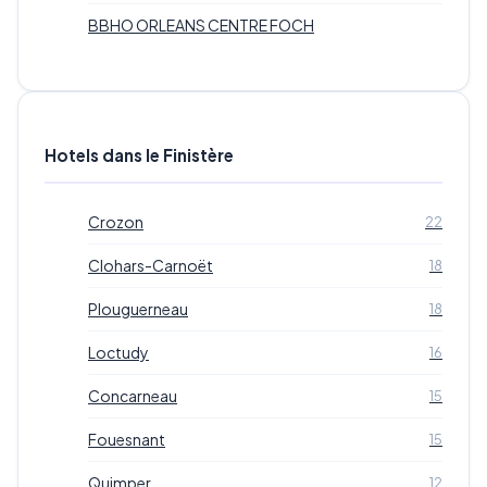
BBHO ORLEANS CENTRE FOCH
Hotels dans le Finistère
Crozon
22
Clohars-Carnoët
18
Plouguerneau
18
Loctudy
16
Concarneau
15
Fouesnant
15
Quimper
12