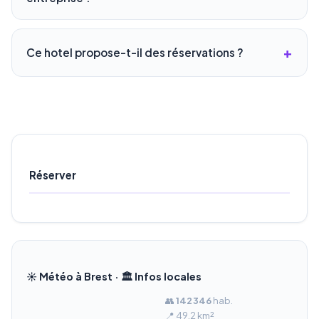
Ce hotel propose-t-il des réservations ?
Réserver
☀️ Météo à Brest · 🏛️ Infos locales
👥
142 346
hab.
📍 49.2 km²