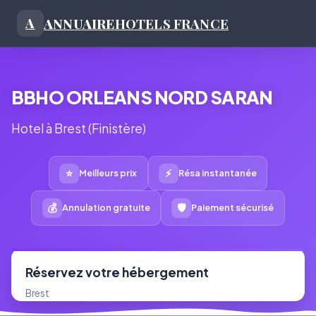
ANNUAIRE
HOTELS FRANCE
A
BBHO ORLEANS NORD SARAN
Hotel à Brest (Finistère)
⭐
⚡
Meilleurs prix
Résa instantanée
💰
🛡
Annulation gratuite
Paiement sécurisé
Réservez votre hébergement
Brest