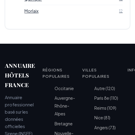
Morlaix
12
ANNUAIRE
RÉGIONS
VILLES
IN
HÔTELS
POPULAIRES
POPULAIRES
FRANCE
Occitanie
Autre (120)
Annuaire
Auvergne-
Paris 8e (110)
professionnel
Rhône-
Reims (109)
basé sur les
Alpes
Nice (81)
données
Bretagne
officielles
Angers (73)
Sirene (INSEE)
Nouvelle-