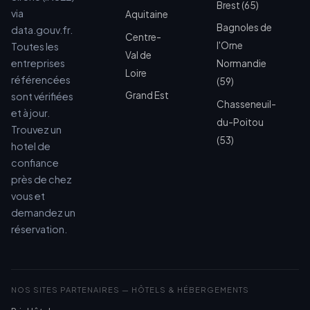
Brest (65)
via
Aquitaine
Bagnoles de
data.gouv.fr.
Centre-
l'Orne
Toutes les
Val de
entreprises
Normandie
Loire
référencées
(59)
Grand Est
sont vérifiées
Chasseneuil-
et à jour.
du-Poitou
Trouvez un
(53)
hotel de
confiance
près de chez
vous et
demandez un
réservation.
NOS SITES PARTENAIRES — HÔTELS & HÉBERGEMENTS