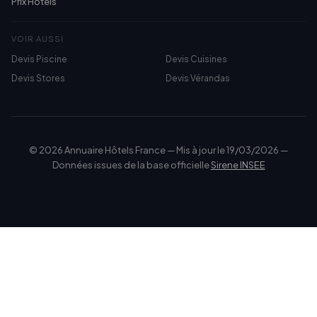
Prix Hôtels
VOIR AUSSI
Devis Piscine
Devis Cuisines
Devis Stores
Devis Vérandas
© 2026 Annuaire Hôtels France — Mis à jour le 19/03/2026 —
Données issues de la base officielle
Sirene INSEE