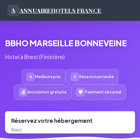
ANNUAIRE
HOTELS FRANCE
A
BBHO MARSEILLE BONNEVEINE
Hotel à Brest (Finistère)
⭐
⚡
Meilleurs prix
Résa instantanée
💰
🛡
Annulation gratuite
Paiement sécurisé
Réservez votre hébergement
Brest