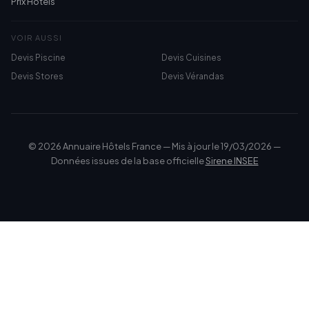
Prix Hôtels
VOIR AUSSI
Devis Piscine
Devis Cuisines
Devis Stores
Devis Vérandas
© 2026 Annuaire Hôtels France — Mis à jour le 19/03/2026 —
Données issues de la base officielle
Sirene INSEE