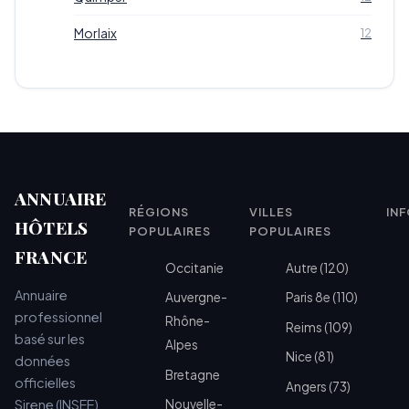
Morlaix
12
ANNUAIRE
RÉGIONS
VILLES
IN
HÔTELS
POPULAIRES
POPULAIRES
FRANCE
Occitanie
Autre (120)
Annuaire
Auvergne-
Paris 8e (110)
professionnel
Rhône-
Reims (109)
basé sur les
Alpes
Nice (81)
données
Bretagne
officielles
Angers (73)
Sirene (INSEE)
Nouvelle-