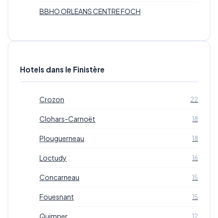
BBHO ORLEANS CENTRE FOCH
Hotels dans le Finistère
Crozon
22
Clohars-Carnoët
18
Plouguerneau
18
Loctudy
16
Concarneau
15
Fouesnant
15
Quimper
12