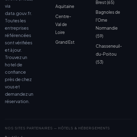
Brest (65)
via
Aquitaine
Bagnoles de
data.gouv.fr.
Centre-
l'Orne
Toutes les
Val de
entreprises
Normandie
Loire
référencées
(59)
Grand Est
sont vérifiées
Chasseneuil-
et à jour.
du-Poitou
Trouvez un
(53)
hotel de
confiance
près de chez
vous et
demandez un
réservation.
NOS SITES PARTENAIRES — HÔTELS & HÉBERGEMENTS