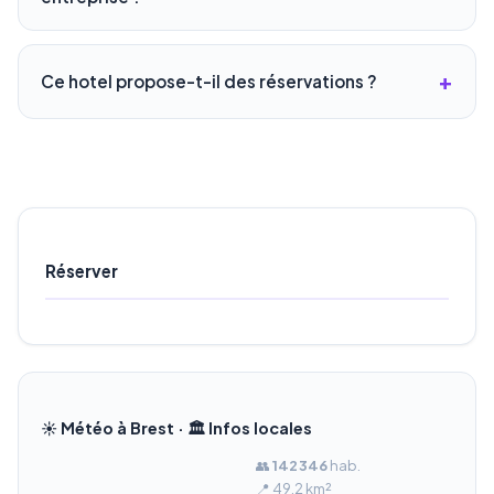
Ce hotel propose-t-il des réservations ?
Réserver
☀️ Météo à Brest · 🏛️ Infos locales
👥
142 346
hab.
📍 49.2 km²