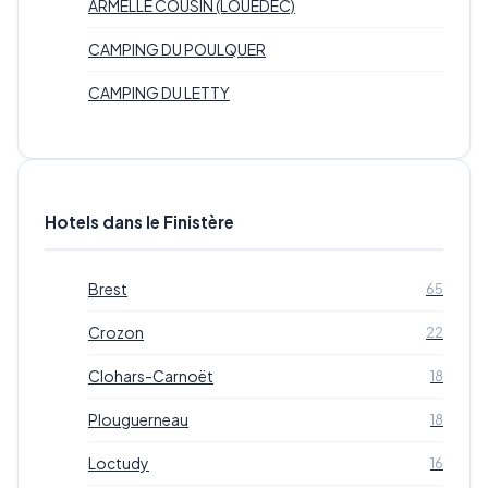
ARMELLE COUSIN (LOUEDEC)
CAMPING DU POULQUER
CAMPING DU LETTY
Hotels dans le Finistère
Brest
65
Crozon
22
Clohars-Carnoët
18
Plouguerneau
18
Loctudy
16