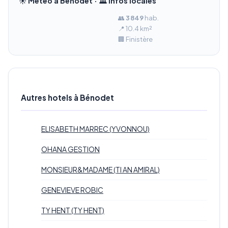
☀️ Météo à Bénodet · 🏛️ Infos locales
👥
3 849
hab.
📍 10.4 km²
🏢 Finistère
Autres hotels à Bénodet
ELISABETH MARREC (YVONNOU)
OHANA GESTION
MONSIEUR&MADAME (TI AN AMIRAL)
GENEVIEVE ROBIC
TY HENT (TY HENT)