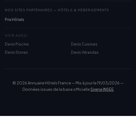
NOS SITES PARTENAIRES — HÔTELS & HÉBERGEMENTS
Prix Hôtels
VOIR AUSSI
Devis Piscine
Devis Cuisines
Devis Stores
Devis Vérandas
© 2026 Annuaire Hôtels France — Mis à jour le 19/03/2026 —
Données issues de la base officielle
Sirene INSEE