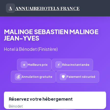
ANNUAIRE
HOTELS FRANCE
A
MALINGE SEBASTIEN MALINGE
JEAN-YVES
Hotel à Bénodet (Finistère)
⭐
⚡
Meilleurs prix
Résa instantanée
💰
🛡
Annulation gratuite
Paiement sécurisé
Réservez votre hébergement
Bénodet