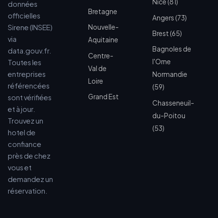
Nice (81)
données
Bretagne
officielles
Angers (73)
Sirene (INSEE)
Nouvelle-
Brest (65)
via
Aquitaine
Bagnoles de
data.gouv.fr.
Centre-
l'Orne
Toutes les
Val de
entreprises
Normandie
Loire
référencées
(59)
Grand Est
sont vérifiées
Chasseneuil-
et à jour.
du-Poitou
Trouvez un
(53)
hotel de
confiance
près de chez
vous et
demandez un
réservation.