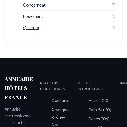
Concarneau
15
Fouesnant
15
Quimper
12
ANNUAIRE
RÉGIONS
VILLES
IN
HÔTELS
POPULAIRES
POPULAIRES
FRANCE
Occitanie
Autre (120)
Annuaire
Auvergne-
Paris 8e (110)
professionnel
Rhône-
Reims (109)
basé sur les
Alpes