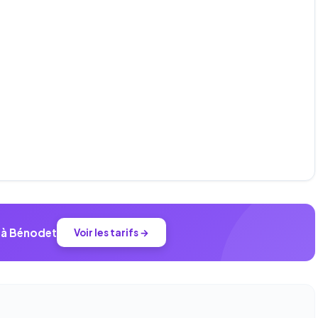
r à Bénodet
Voir les tarifs →