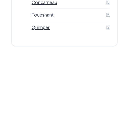
Concarneau
15
Fouesnant
15
Quimper
12