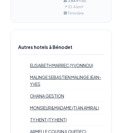
👥
3 849
hab.
📍 10.4 km²
🏢 Finistère
Autres hotels à Bénodet
ELISABETH MARREC (YVONNOU)
MALINGE SEBASTIEN MALINGE JEAN-
YVES
OHANA GESTION
MONSIEUR&MADAME (TI AN AMIRAL)
TY HENT (TY HENT)
ARMELLE COUSIN (LOUEDEC)