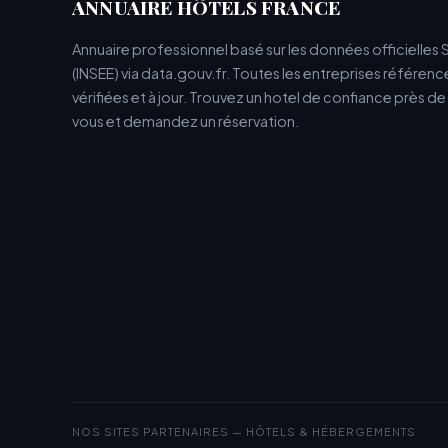
ANNUAIRE HÔTELS FRANCE
Annuaire professionnel basé sur les données officielles 
(INSEE) via data.gouv.fr. Toutes les entreprises référen
vérifiées et à jour. Trouvez un hotel de confiance près d
vous et demandez un réservation.
NOS SITES PARTENAIRES — HÔTELS & HÉBERGEMENTS