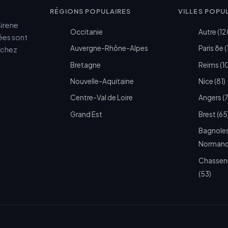
RÉGIONS POPULAIRES
VILLES POPU
Sirene
Occitanie
Autre (12
cées sont
Auvergne-Rhône-Alpes
Paris 8e (
e chez
Bretagne
Reims (1
Nouvelle-Aquitaine
Nice (81)
Centre-Val de Loire
Angers (
Grand Est
Brest (65
Bagnoles
Normandi
Chassen
(53)