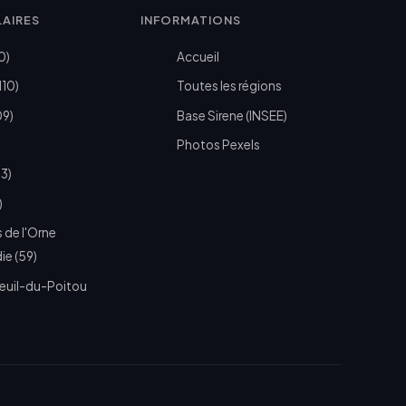
LAIRES
INFORMATIONS
0)
Accueil
110)
Toutes les régions
09)
Base Sirene (INSEE)
Photos Pexels
73)
)
 de l'Orne
e (59)
euil-du-Poitou