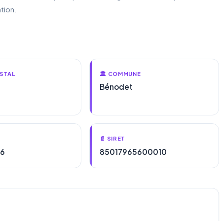
tion.
STAL
🏛️ COMMUNE
Bénodet
📄 SIRET
56
85017965600010