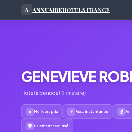
ANNUAIRE
HOTELS FRANCE
A
GENEVIEVE ROB
Hotel à Bénodet (Finistère)
⭐
⚡
💰
Meilleurs prix
Résa instantanée
Ann
🛡
Paiement sécurisé