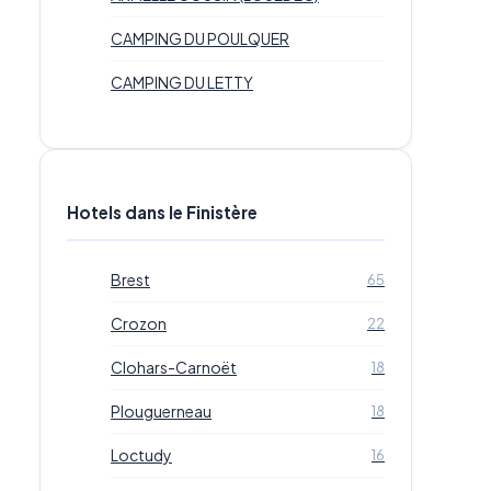
CAMPING DU POULQUER
CAMPING DU LETTY
Hotels dans le Finistère
Brest
65
Crozon
22
Clohars-Carnoët
18
Plouguerneau
18
Loctudy
16