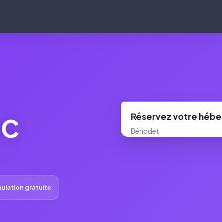
Réservez votre héb
IC
Bénodet
ulation gratuite