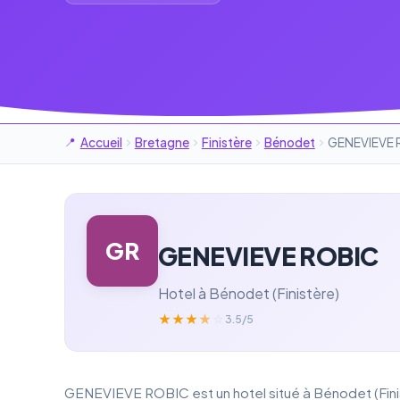
Accueil
Bretagne
Finistère
Bénodet
GENEVIEVE 
GR
GENEVIEVE ROBIC
Hotel à Bénodet (Finistère)
★
★
★
★
☆
3.5/5
GENEVIEVE ROBIC est un hotel situé à Bénodet (Finis