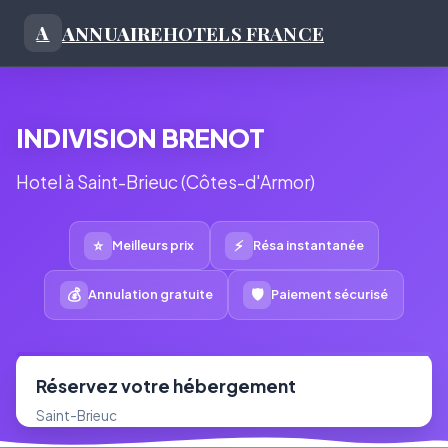
ANNUAIRE
HOTELS FRANCE
A
INDIVISION BRENOT
Hotel à Saint-Brieuc (Côtes-d'Armor)
⭐
⚡
Meilleurs prix
Résa instantanée
💰
🛡
Annulation gratuite
Paiement sécurisé
Réservez votre hébergement
Saint-Brieuc