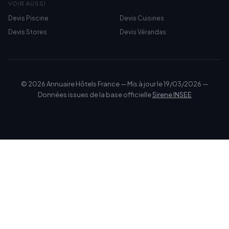
VOIR AUSSI
Devis Piscine
Devis Cuisines
Devis Stores
Devis Vérandas
© 2026 Annuaire Hôtels France — Mis à jour le 19/03/2026 —
Données issues de la base officielle
Sirene INSEE