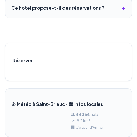
Ce hotel propose-t-il des réservations ?
Réserver
☀️ Météo à Saint-Brieuc · 🏛️ Infos locales
👥
44 364
hab.
📍 19.2 km²
🏢 Côtes-d'Armor