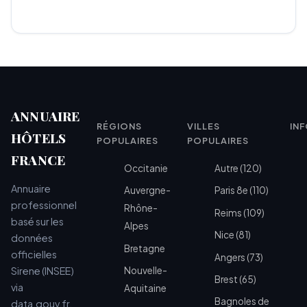
ANNUAIRE
RÉGIONS
VILLES
IN
HÔTELS
POPULAIRES
POPULAIRES
FRANCE
Occitanie
Autre (120)
Annuaire
Auvergne-
Paris 8e (110)
professionnel
Rhône-
Reims (109)
basé sur les
Alpes
Nice (81)
données
Bretagne
officielles
Angers (73)
Sirene (INSEE)
Nouvelle-
Brest (65)
via
Aquitaine
Bagnoles de
data.gouv.fr.