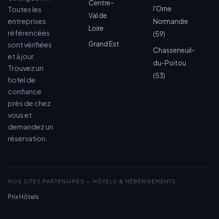
Centre-
l'Orne
Toutes les
Val de
entreprises
Normandie
Loire
référencées
(59)
Grand Est
sont vérifiées
Chasseneuil-
et à jour.
du-Poitou
Trouvez un
(53)
hotel de
confiance
près de chez
vous et
demandez un
réservation.
NOS SITES PARTENAIRES — HÔTELS & HÉBERGEMENTS
Prix Hôtels