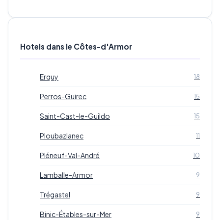
Hotels dans le Côtes-d'Armor
Erquy
18
Perros-Guirec
15
Saint-Cast-le-Guildo
15
Ploubazlanec
11
Pléneuf-Val-André
10
Lamballe-Armor
9
Trégastel
9
Binic-Étables-sur-Mer
9