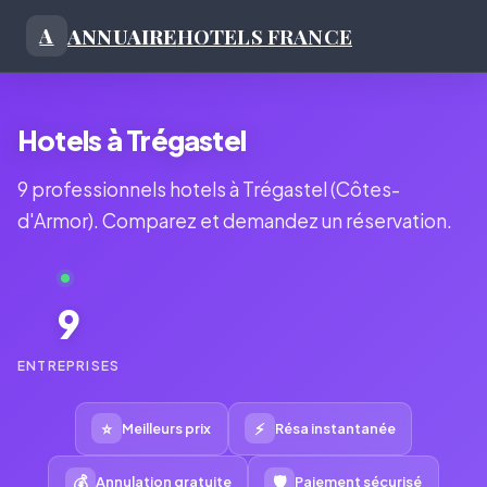
ANNUAIRE
HOTELS FRANCE
A
Hotels à Trégastel
9 professionnels hotels à Trégastel (Côtes-
d'Armor). Comparez et demandez un réservation.
9
ENTREPRISES
⭐
⚡
Meilleurs prix
Résa instantanée
💰
🛡
Annulation gratuite
Paiement sécurisé