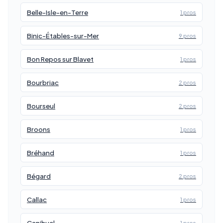
Belle-Isle-en-Terre
1 pros
Binic-Étables-sur-Mer
9 pros
Bon Repos sur Blavet
1 pros
Bourbriac
2 pros
Bourseul
2 pros
Broons
1 pros
Bréhand
1 pros
Bégard
2 pros
Callac
1 pros
Canihuel
1 pros