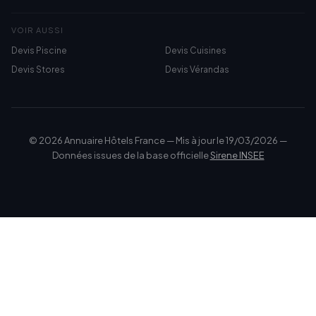
VOIR AUSSI
Devis Piscine
Devis Cuisines
Devis Stores
Devis Vérandas
© 2026 Annuaire Hôtels France — Mis à jour le 19/03/2026 —
Données issues de la base officielle
Sirene INSEE