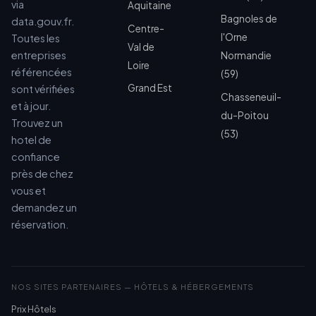
via
Aquitaine
Bagnoles de
data.gouv.fr.
Centre-
l'Orne
Toutes les
Val de
entreprises
Normandie
Loire
référencées
(59)
Grand Est
sont vérifiées
Chasseneuil-
et à jour.
du-Poitou
Trouvez un
(53)
hotel de
confiance
près de chez
vous et
demandez un
réservation.
NOS SITES PARTENAIRES — HÔTELS & HÉBERGEMENTS
Prix Hôtels