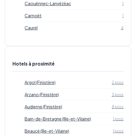
Caouënnec-Lanvézéac
1
Carnoët
1
Caurel
4
Hotels à proximité
Argol (Finistère)
2 pros
Arzano (Finistère)
3 pros
Audierne (Finistère)
8 pros
Bain-de-Bretagne (Ille-et-Vilaine)
1 pros
Beaucé (Ille-et-Vilaine)
1 pros