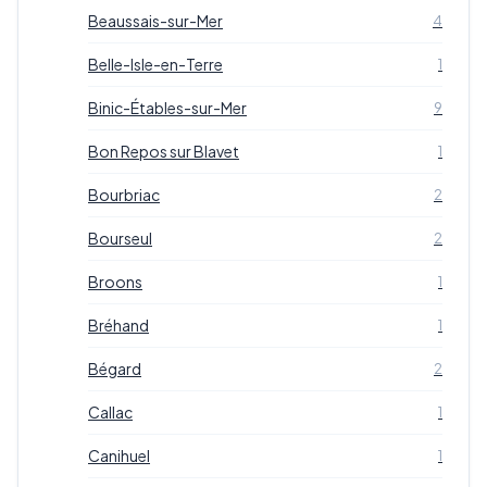
Beaussais-sur-Mer
4
Belle-Isle-en-Terre
1
Binic-Étables-sur-Mer
9
Bon Repos sur Blavet
1
Bourbriac
2
Bourseul
2
Broons
1
Bréhand
1
Bégard
2
Callac
1
Canihuel
1