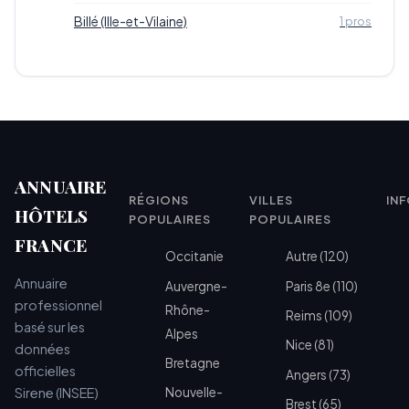
Billé (Ille-et-Vilaine)
1 pros
ANNUAIRE
RÉGIONS
VILLES
IN
HÔTELS
POPULAIRES
POPULAIRES
FRANCE
Occitanie
Autre (120)
Annuaire
Auvergne-
Paris 8e (110)
professionnel
Rhône-
Reims (109)
basé sur les
Alpes
Nice (81)
données
Bretagne
officielles
Angers (73)
Sirene (INSEE)
Nouvelle-
Brest (65)