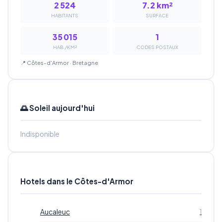
2 524
7.2 km²
HABITANTS
SURFACE
35 015
1
HAB./KM²
CODES POSTAUX
📍 Côtes-d'Armor · Bretagne
🌅 Soleil aujourd'hui
Indisponible
Hotels dans le Côtes-d'Armor
Aucaleuc
1