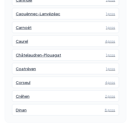
Caouënnec-Lanvézéac
1 pros
Carnoët
1 pros
Caurel
4 pros
Châtelaudren-Plouagat
1 pros
Coatréven
1 pros
Corseul
4 pros
Créhen
2 pros
Dinan
8 pros