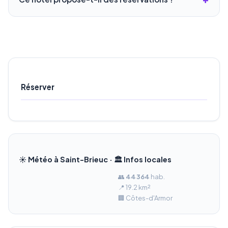
Réserver
☀️ Météo à Saint-Brieuc · 🏛️ Infos locales
👥
44 364
hab.
📍 19.2 km²
🏢 Côtes-d'Armor