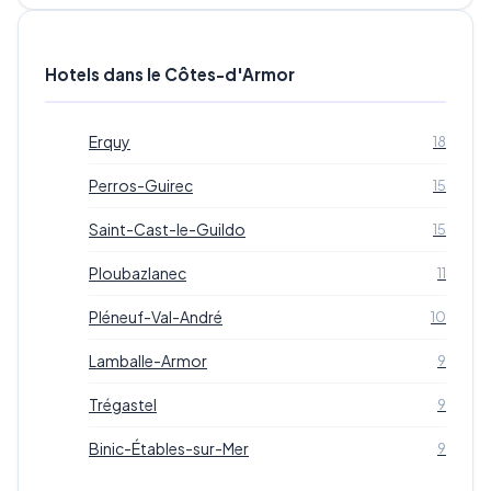
Hotels dans le Côtes-d'Armor
Erquy
18
Perros-Guirec
15
Saint-Cast-le-Guildo
15
Ploubazlanec
11
Pléneuf-Val-André
10
Lamballe-Armor
9
Trégastel
9
Binic-Étables-sur-Mer
9