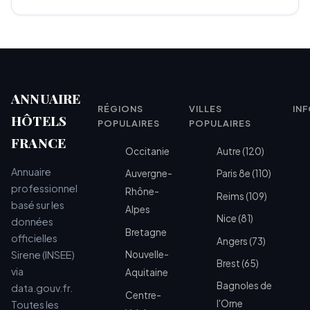
ANNUAIRE
RÉGIONS
VILLES
IN
HÔTELS
POPULAIRES
POPULAIRES
FRANCE
Occitanie
Autre (120)
Annuaire
Auvergne-
Paris 8e (110)
professionnel
Rhône-
Reims (109)
basé sur les
Alpes
Nice (81)
données
Bretagne
officielles
Angers (73)
Sirene (INSEE)
Nouvelle-
Brest (65)
via
Aquitaine
Bagnoles de
data.gouv.fr.
Centre-
l'Orne
Toutes les