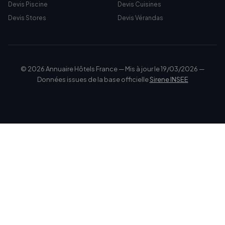
Devis Piscine
Devis Cuisines
Devis Stores
Devis Vérandas
© 2026 Annuaire Hôtels France — Mis à jour le 19/03/2026 —
Données issues de la base officielle
Sirene INSEE