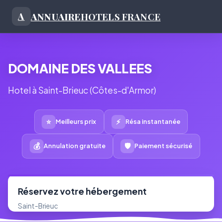
ANNUAIRE
HOTELS FRANCE
A
DOMAINE DES VALLEES
Hotel à Saint-Brieuc (Côtes-d'Armor)
⭐
⚡
Meilleurs prix
Résa instantanée
💰
🛡
Annulation gratuite
Paiement sécurisé
Réservez votre hébergement
Saint-Brieuc