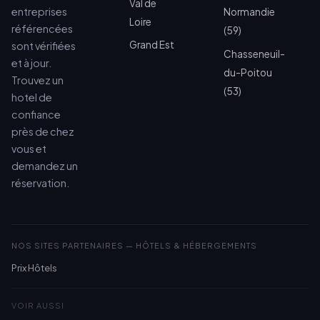
Val de
entreprises
Normandie
Loire
référencées
(59)
Grand Est
sont vérifiées
Chasseneuil-
et à jour.
du-Poitou
Trouvez un
(53)
hotel de
confiance
près de chez
vous et
demandez un
réservation.
NOS SITES PARTENAIRES — HÔTELS & HÉBERGEMENTS
Prix Hôtels
VOIR AUSSI