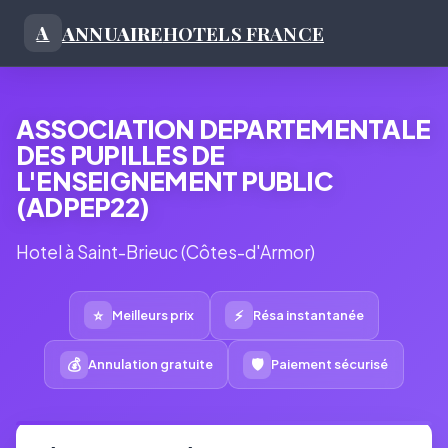
ANNUAIRE
HOTELS FRANCE
A
ASSOCIATION DEPARTEMENTALE
DES PUPILLES DE
L'ENSEIGNEMENT PUBLIC
(ADPEP22)
Hotel à Saint-Brieuc (Côtes-d'Armor)
⭐
⚡
Meilleurs prix
Résa instantanée
💰
🛡
Annulation gratuite
Paiement sécurisé