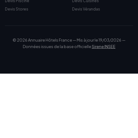
Devis Piscine
Devis Cuisines
Devis Stores
Devis Vérandas
© 2026 Annuaire Hôtels France — Mis à jour le 19/03/2026 —
Données issues de la base officielle
Sirene INSEE