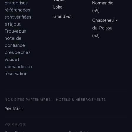
entreprises
Normandie
Loire
référencées
(59)
Grand Est
sont vérifiées
Chasseneuil-
et à jour.
du-Poitou
Trouvez un
(53)
hotel de
confiance
près de chez
vous et
demandez un
réservation.
NOS SITES PARTENAIRES — HÔTELS & HÉBERGEMENTS
Prix Hôtels
VOIR AUSSI