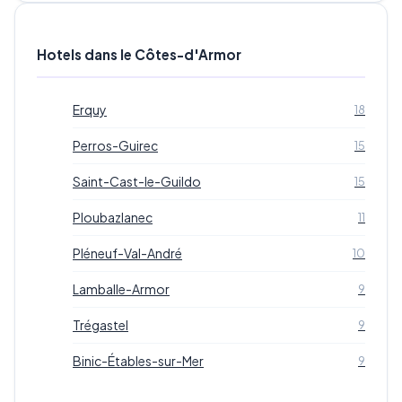
Hotels dans le Côtes-d'Armor
Erquy
18
Perros-Guirec
15
Saint-Cast-le-Guildo
15
Ploubazlanec
11
Pléneuf-Val-André
10
Lamballe-Armor
9
Trégastel
9
Binic-Étables-sur-Mer
9