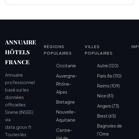
ANNUAIRE
RÉGIONS
VILLES
IN
HÔTELS
POPULAIRES
POPULAIRES
FRANCE
Occitanie
Autre (120)
Annuaire
Auvergne-
Paris 8e (110)
professionnel
Rhône-
Reims (109)
basé sur les
Alpes
Nice (81)
données
Bretagne
officielles
Angers (73)
Sirene (INSEE)
Nouvelle-
Brest (65)
via
Aquitaine
Bagnoles de
data.gouv.fr.
Centre-
l'Orne
Toutes les
Val de