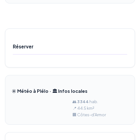
Réserver
☀️ Météo à Plélo · 🏛️ Infos locales
👥
3 344
hab.
📍 44.5 km²
🏢 Côtes-d'Armor