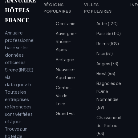
RÉGIONS
VILLES
IN
HÔTELS
POPULAIRES
POPULAIRES
FRANCE
Occitanie
Autre (120)
Annuaire
Auvergne-
Paris 8e (110)
professionnel
Rhône-
Reims (109)
basé sur les
Alpes
Nice (81)
données
Bretagne
officielles
Angers (73)
Sirene (INSEE)
Nouvelle-
Brest (65)
via
Aquitaine
Bagnoles de
data.gouv.fr.
Centre-
l'Orne
Toutes les
Val de
entreprises
Normandie
Loire
référencées
(59)
Grand Est
sont vérifiées
Chasseneuil-
et à jour.
du-Poitou
Trouvez un
(53)
hotel de