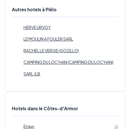
Autres hotels à Plélo
HERVE URVOY
LE MOULIN A FOULER SARL
RACHEL LE VERGE (GOZILLO)
CAMPING DU LOC'HAN (CAMPING DU LOC'HAN)
SARL JLB
Hotels dans le Côtes-d'Armor
Erquy
18