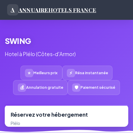
ANNUAIRE
HOTELS FRANCE
A
SWING
Hotel à Plélo (Côtes-d'Armor)
⭐
⚡
Meilleurs prix
Résa instantanée
💰
🛡
Annulation gratuite
Paiement sécurisé
Réservez votre hébergement
Plélo