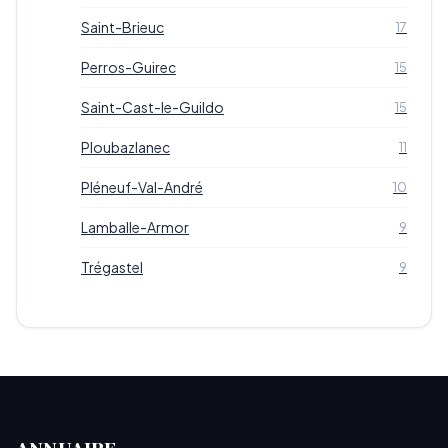
Saint-Brieuc
17
Perros-Guirec
15
Saint-Cast-le-Guildo
15
Ploubazlanec
11
Pléneuf-Val-André
10
Lamballe-Armor
9
Trégastel
9
ANNUAIRE