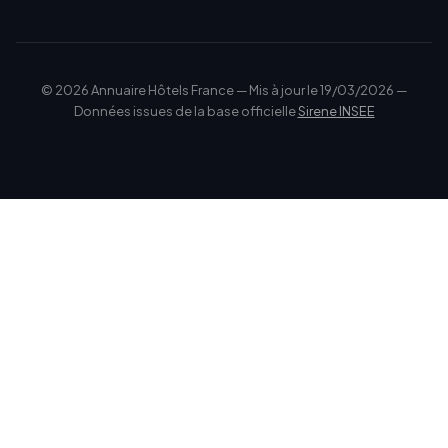
© 2026 Annuaire Hôtels France — Mis à jour le 19/03/2026 —
Données issues de la base officielle
Sirene INSEE