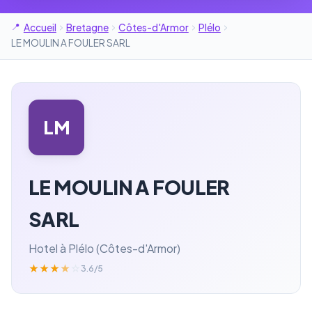
Accueil
Bretagne
Côtes-d'Armor
Plélo
LE MOULIN A FOULER SARL
LM
LE MOULIN A FOULER
SARL
Hotel à Plélo (Côtes-d'Armor)
★
★
★
★
☆
3.6/5