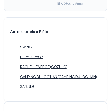
🏢 Côtes-d'Armor
Autres hotels à Plélo
SWING
HERVE URVOY
RACHEL LE VERGE (GOZILLO)
CAMPING DU LOC'HAN (CAMPING DU LOC'HAN)
SARL JLB