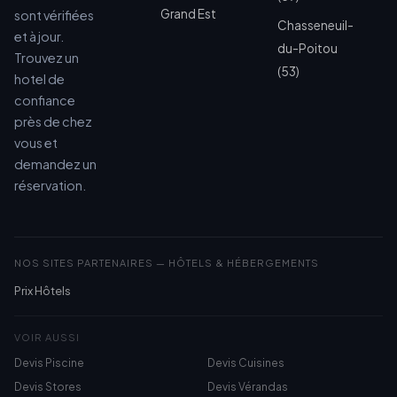
Grand Est
sont vérifiées
Chasseneuil-
et à jour.
du-Poitou
Trouvez un
(53)
hotel de
confiance
près de chez
vous et
demandez un
réservation.
NOS SITES PARTENAIRES — HÔTELS & HÉBERGEMENTS
Prix Hôtels
VOIR AUSSI
Devis Piscine
Devis Cuisines
Devis Stores
Devis Vérandas