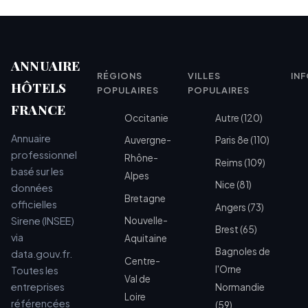
ANNUAIRE
RÉGIONS
VILLES
IN
HÔTELS
POPULAIRES
POPULAIRES
FRANCE
Occitanie
Autre (120)
Annuaire
Auvergne-
Paris 8e (110)
professionnel
Rhône-
Reims (109)
basé sur les
Alpes
Nice (81)
données
Bretagne
officielles
Angers (73)
Sirene (INSEE)
Nouvelle-
Brest (65)
via
Aquitaine
Bagnoles de
data.gouv.fr.
Centre-
l'Orne
Toutes les
Val de
entreprises
Normandie
Loire
référencées
(59)