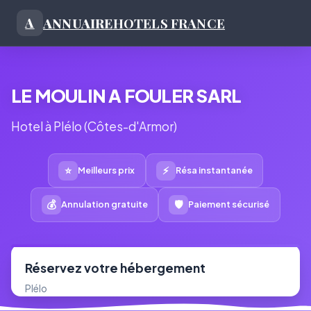
ANNUAIRE
HOTELS FRANCE
A
LE MOULIN A FOULER SARL
Hotel à Plélo (Côtes-d'Armor)
⭐
⚡
Meilleurs prix
Résa instantanée
💰
🛡
Annulation gratuite
Paiement sécurisé
Réservez votre hébergement
Plélo