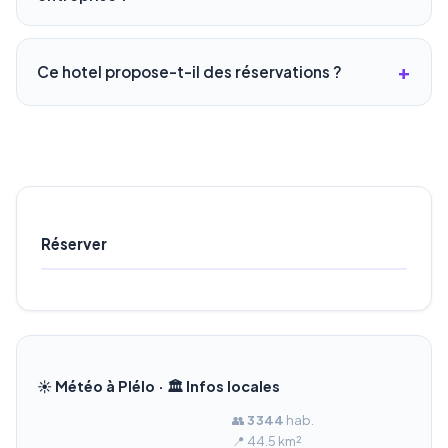
Ce hotel propose-t-il des réservations ?
Réserver
☀️ Météo à Plélo · 🏛️ Infos locales
👥
3 344
hab.
📍 44.5 km²