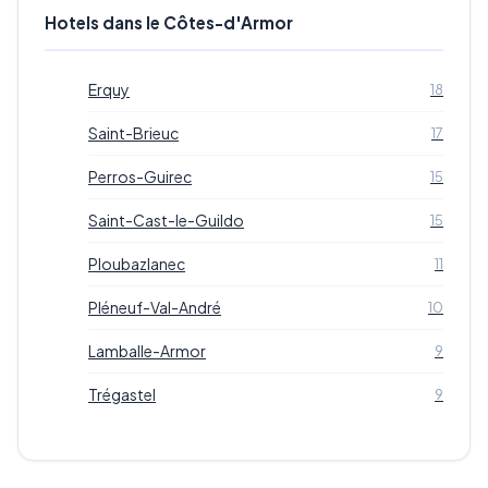
Hotels dans le Côtes-d'Armor
Erquy
18
Saint-Brieuc
17
Perros-Guirec
15
Saint-Cast-le-Guildo
15
Ploubazlanec
11
Pléneuf-Val-André
10
Lamballe-Armor
9
Trégastel
9