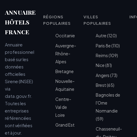
ANNUAIRE
RÉGIONS
VILLES
IN
HÔTELS
POPULAIRES
POPULAIRES
FRANCE
Occitanie
Autre (120)
Annuaire
Auvergne-
Paris 8e (110)
professionnel
Rhône-
Reims (109)
basé sur les
Alpes
Nice (81)
données
Bretagne
officielles
Angers (73)
Sirene (INSEE)
Nouvelle-
Brest (65)
via
Aquitaine
Bagnoles de
data.gouv.fr.
Centre-
l'Orne
Toutes les
Val de
entreprises
Normandie
Loire
référencées
(59)
Grand Est
sont vérifiées
Chasseneuil-
et à jour.
du-Poitou