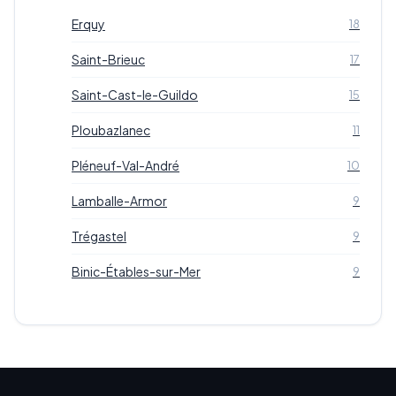
Erquy
18
Saint-Brieuc
17
Saint-Cast-le-Guildo
15
Ploubazlanec
11
Pléneuf-Val-André
10
Lamballe-Armor
9
Trégastel
9
Binic-Étables-sur-Mer
9