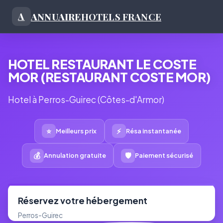
ANNUAIRE
HOTELS FRANCE
A
HOTEL RESTAURANT LE COSTE
MOR (RESTAURANT COSTE MOR)
Hotel à Perros-Guirec (Côtes-d'Armor)
⭐
⚡
Meilleurs prix
Résa instantanée
💰
🛡
Annulation gratuite
Paiement sécurisé
Réservez votre hébergement
Perros-Guirec