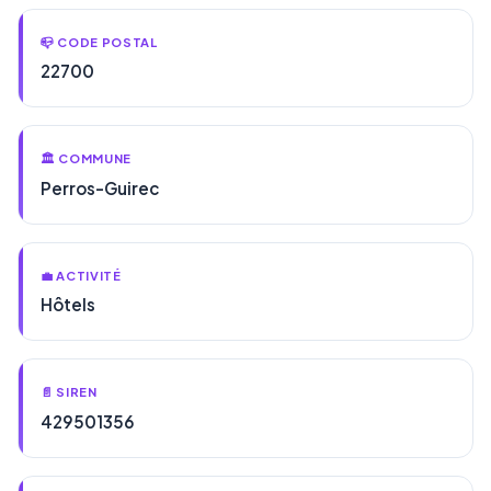
📪 CODE POSTAL
22700
🏛️ COMMUNE
Perros-Guirec
💼 ACTIVITÉ
Hôtels
📄 SIREN
429501356