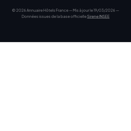
© 2026 Annuaire Hôtels France — Mis à jour le 19/03/2026 —
Données issues de la base officielle
Sirene INSEE