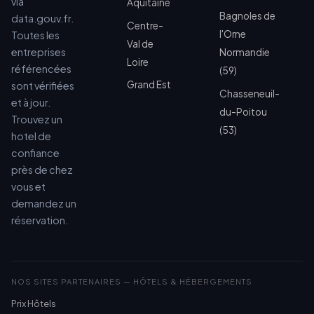
via
Aquitaine
Bagnoles de
data.gouv.fr.
Centre-
l'Orne
Toutes les
Val de
entreprises
Normandie
Loire
référencées
(59)
Grand Est
sont vérifiées
Chasseneuil-
et à jour.
du-Poitou
Trouvez un
(53)
hotel de
confiance
près de chez
vous et
demandez un
réservation.
NOS SITES PARTENAIRES — HÔTELS & HÉBERGEMENTS
Prix Hôtels