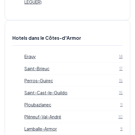
LEGUER)
Hotels dans le Côtes-d'Armor
Erquy
18
Saint-Brieuc
17
Perros-Guirec
15
Saint-Cast-le-Guildo
15
Ploubazlanec
11
Pléneuf-Val-André
10
Lamballe-Armor
9