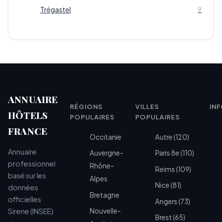
Trégastel
9
ANNUAIRE
RÉGIONS
VILLES
IN
HÔTELS
POPULAIRES
POPULAIRES
FRANCE
Occitanie
Autre (120)
Annuaire
Auvergne-
Paris 8e (110)
professionnel
Rhône-
Reims (109)
basé sur les
Alpes
Nice (81)
données
Bretagne
officielles
Angers (73)
Sirene (INSEE)
Nouvelle-
Brest (65)