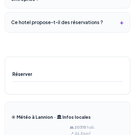
Ce hotel propose-t-il des réservations ?
Réserver
☀️ Météo à Lannion · 🏛️ Infos locales
👥
20 315
hab.
📍 46.8 km²