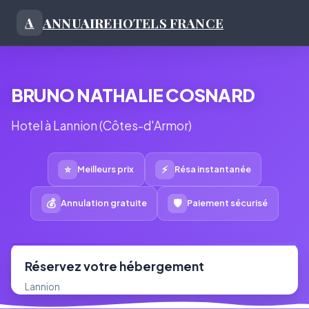
ANNUAIRE
HOTELS FRANCE
A
BRUNO NATHALIE COSNARD
Hotel à Lannion (Côtes-d'Armor)
⭐
⚡
Meilleurs prix
Résa instantanée
💰
🛡
Annulation gratuite
Paiement sécurisé
Réservez votre hébergement
Lannion