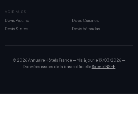
VOIR AUSSI
Devis Piscine
Devis Cuisines
Devis Stores
Devis Vérandas
© 2026 Annuaire Hôtels France — Mis à jour le 19/03/2026 —
Données issues de la base officielle
Sirene INSEE