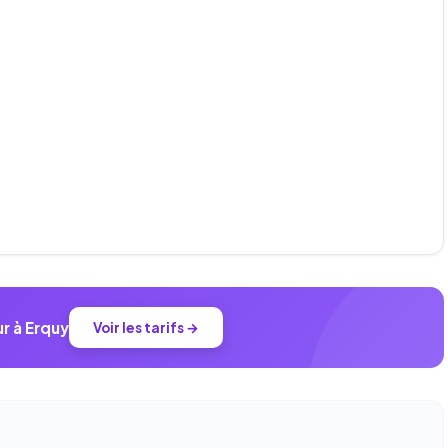
r à Erquy
Voir les tarifs →