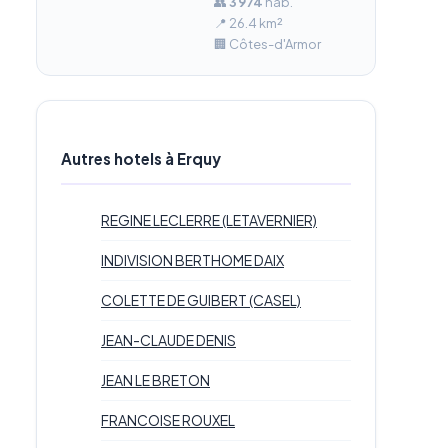
👥
3 974
hab.
📍 26.4 km²
🏢 Côtes-d'Armor
Autres hotels à Erquy
REGINE LECLERRE (LETAVERNIER)
INDIVISION BERTHOME DAIX
COLETTE DE GUIBERT (CASEL)
JEAN-CLAUDE DENIS
JEAN LE BRETON
FRANCOISE ROUXEL