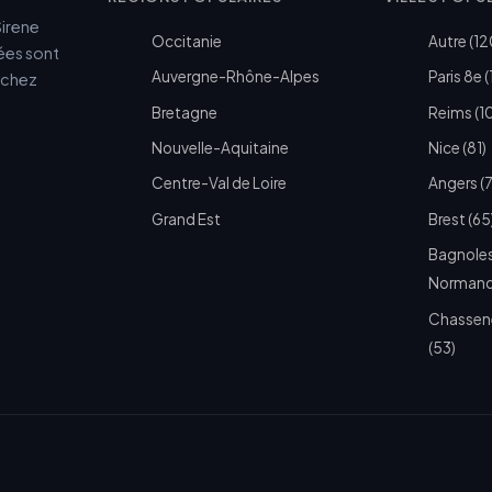
Sirene
Occitanie
Autre (12
cées sont
Auvergne-Rhône-Alpes
Paris 8e (
e chez
Bretagne
Reims (1
Nouvelle-Aquitaine
Nice (81)
Centre-Val de Loire
Angers (
Grand Est
Brest (65
Bagnoles
Normandi
Chassen
(53)