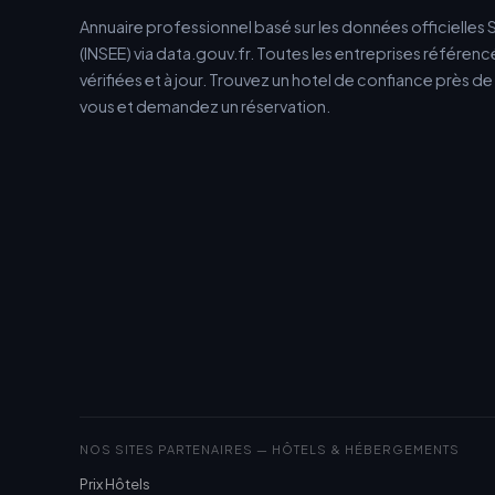
Annuaire professionnel basé sur les données officielles 
(INSEE) via data.gouv.fr. Toutes les entreprises référen
vérifiées et à jour. Trouvez un hotel de confiance près d
vous et demandez un réservation.
NOS SITES PARTENAIRES — HÔTELS & HÉBERGEMENTS
Prix Hôtels