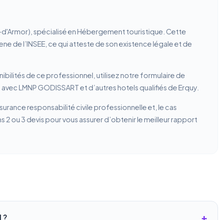
d'Armor), spécialisé en Hébergement touristique. Cette
rene de l’INSEE, ce qui atteste de son existence légale et de
ibilités de ce professionnel, utilisez notre formulaire de
n avec LMNP GODISSART et d’autres hotels qualifiés de Erquy.
ssurance responsabilité civile professionnelle et, le cas
2 ou 3 devis pour vous assurer d’obtenir le meilleur rapport
 ?