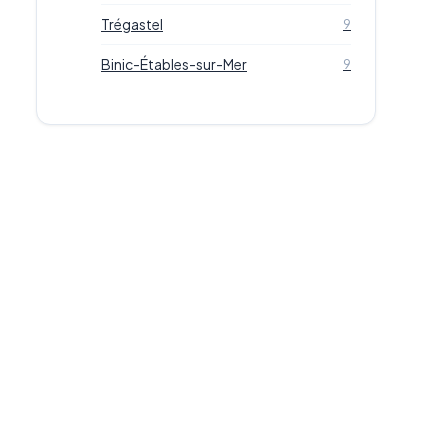
Trégastel
9
Binic-Étables-sur-Mer
9