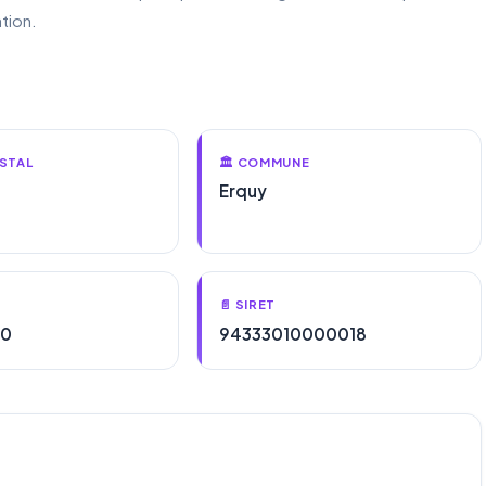
tion.
STAL
🏛️ COMMUNE
Erquy
📄 SIRET
00
94333010000018