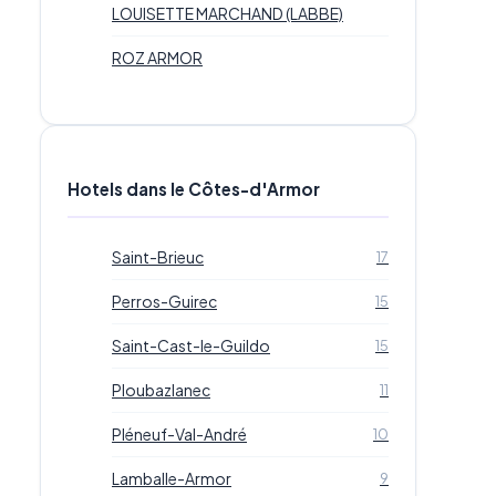
LOUISETTE MARCHAND (LABBE)
ROZ ARMOR
Hotels dans le Côtes-d'Armor
Saint-Brieuc
17
Perros-Guirec
15
Saint-Cast-le-Guildo
15
Ploubazlanec
11
Pléneuf-Val-André
10
Lamballe-Armor
9