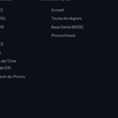
0)
Accueil
110)
Toutes les régions
09)
Base Sirene (INSEE)
Photos Pexels
73)
)
 de l'Orne
e (59)
euil-du-Poitou