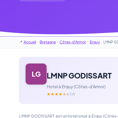
Accueil
Bretagne
Côtes-d'Armor
Erquy
LMNP G
LG
LMNP GODISSART
Hotel à Erquy (Côtes-d'Armor)
★
★
★
★
★
4.7/5
LMNP GODISSART est un hotel situé à Erquy (Côtes-d'