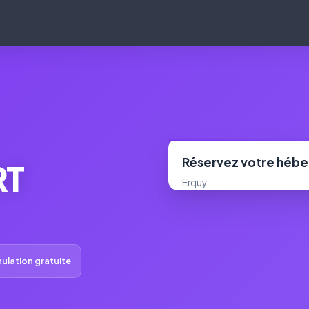
Réservez votre héb
RT
Erquy
ulation gratuite