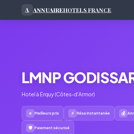
ANNUAIRE
HOTELS FRANCE
A
LMNP GODISSA
Hotel à Erquy (Côtes-d'Armor)
⭐
⚡
💰
Meilleurs prix
Résa instantanée
Ann
🛡
Paiement sécurisé