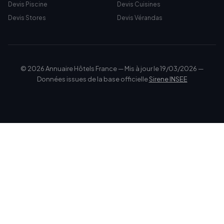
Devis Piscine
Devis Cuisines
Devis Stores
Devis Vérandas
© 2026 Annuaire Hôtels France — Mis à jour le 19/03/2026 —
Données issues de la base officielle
Sirene INSEE