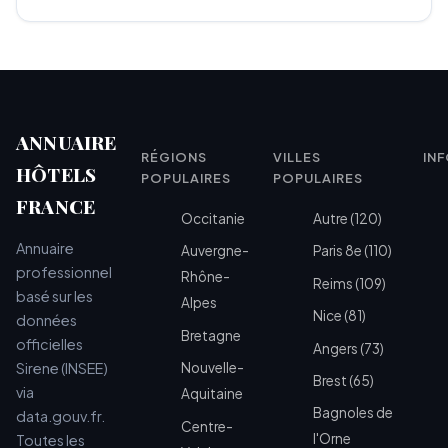
ANNUAIRE
RÉGIONS
VILLES
IN
HÔTELS
POPULAIRES
POPULAIRES
FRANCE
Occitanie
Autre (120)
Annuaire
Auvergne-
Paris 8e (110)
professionnel
Rhône-
Reims (109)
basé sur les
Alpes
Nice (81)
données
Bretagne
officielles
Angers (73)
Sirene (INSEE)
Nouvelle-
Brest (65)
via
Aquitaine
Bagnoles de
data.gouv.fr.
Centre-
l'Orne
Toutes les