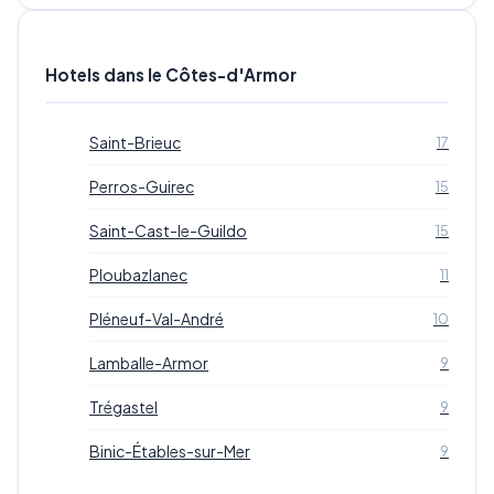
Hotels dans le Côtes-d'Armor
Saint-Brieuc
17
Perros-Guirec
15
Saint-Cast-le-Guildo
15
Ploubazlanec
11
Pléneuf-Val-André
10
Lamballe-Armor
9
Trégastel
9
Binic-Étables-sur-Mer
9