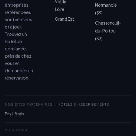
Val de
entreprises
Normandie
Loire
référencées
(59)
Grand Est
sont vérifiées
Chasseneuil-
et à jour.
du-Poitou
Trouvez un
(53)
hotel de
confiance
près de chez
vous et
demandez un
réservation.
NOS SITES PARTENAIRES — HÔTELS & HÉBERGEMENTS
Prix Hôtels
VOIR AUSSI