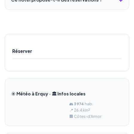
Réserver
☀️ Météo à Erquy · 🏛️ Infos locales
👥
3 974
hab.
📍 26.4 km²
🏢 Côtes-d'Armor