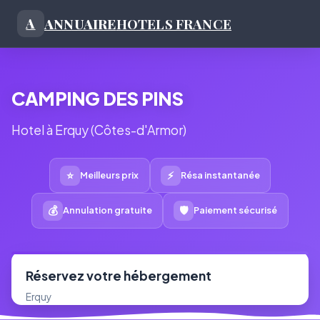
ANNUAIRE
HOTELS FRANCE
A
CAMPING DES PINS
Hotel à Erquy (Côtes-d'Armor)
⭐
⚡
Meilleurs prix
Résa instantanée
💰
🛡
Annulation gratuite
Paiement sécurisé
Réservez votre hébergement
Erquy