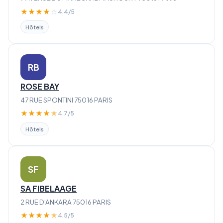
★
★
★
★
☆
4.4/5
Hôtels
RB
ROSE BAY
47 RUE SPONTINI 75016 PARIS
★
★
★
★
★
4.7/5
Hôtels
SF
SA FIBELAAGE
2 RUE D'ANKARA 75016 PARIS
★
★
★
★
★
4.5/5