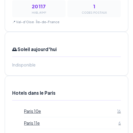
20 117
1
HAB./KM²
CODES POSTAUX
📍 Val-d'Oise · Île-de-France
🌅 Soleil aujourd'hui
Indisponible
Hotels dans le Paris
Paris 10e
16
Paris 11e
6