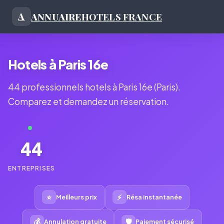
ANNUAIRE
HOTELS FRANCE
A
Hotels à Paris 16e
44 professionnels hotels à Paris 16e (Paris).
Comparez et demandez un réservation.
44
ENTREPRISES
⭐
⚡
Meilleurs prix
Résa instantanée
💰
🛡
Annulation gratuite
Paiement sécurisé