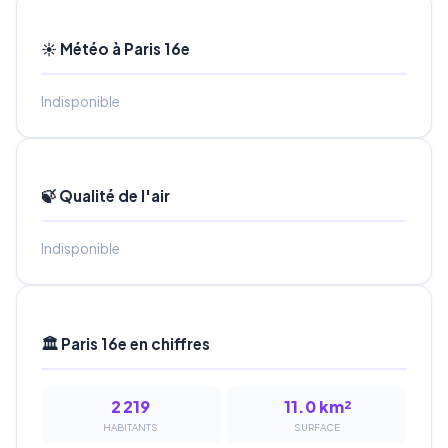
☀️ Météo à Paris 16e
Indisponible
🍃 Qualité de l'air
Indisponible
🏛️ Paris 16e en chiffres
2 219
11.0 km²
HABITANTS
SURFACE