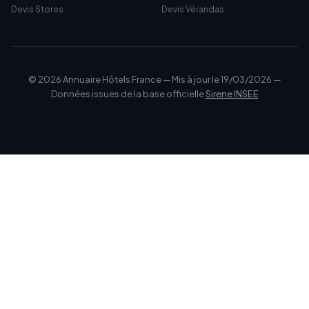
Devis Stores
Devis Vérandas
© 2026 Annuaire Hôtels France — Mis à jour le 19/03/2026 —
Données issues de la base officielle
Sirene INSEE