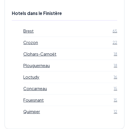
Hotels dans le Finistère
Brest
65
Crozon
22
Clohars-Carnoët
18
Plouguerneau
18
Loctudy
16
Concarneau
15
Fouesnant
15
Quimper
12