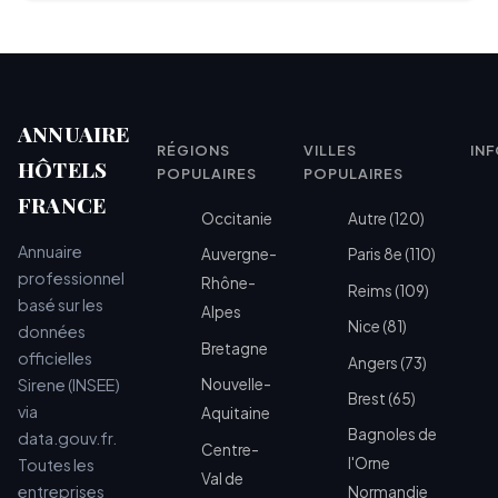
ANNUAIRE
RÉGIONS
VILLES
IN
HÔTELS
POPULAIRES
POPULAIRES
FRANCE
Occitanie
Autre (120)
Annuaire
Auvergne-
Paris 8e (110)
professionnel
Rhône-
Reims (109)
basé sur les
Alpes
Nice (81)
données
Bretagne
officielles
Angers (73)
Sirene (INSEE)
Nouvelle-
Brest (65)
via
Aquitaine
Bagnoles de
data.gouv.fr.
Centre-
l'Orne
Toutes les
Val de
entreprises
Normandie