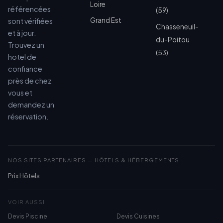
Loire
référencées
(59)
Grand Est
sont vérifiées
Chasseneuil-
et à jour.
du-Poitou
Trouvez un
(53)
hotel de
confiance
près de chez
vous et
demandez un
réservation.
NOS SITES PARTENAIRES — HÔTELS & HÉBERGEMENTS
Prix Hôtels
VOIR AUSSI
Devis Piscine
Devis Cuisines