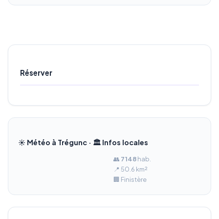
Réserver
☀️ Météo à Trégunc · 🏛️ Infos locales
👥
7 148
hab.
📍 50.6 km²
🏢 Finistère