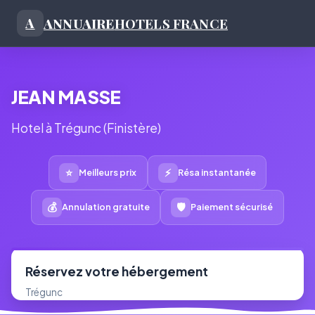
ANNUAIRE
HOTELS FRANCE
A
JEAN MASSE
Hotel à Trégunc (Finistère)
⭐
⚡
Meilleurs prix
Résa instantanée
💰
🛡
Annulation gratuite
Paiement sécurisé
Réservez votre hébergement
Trégunc