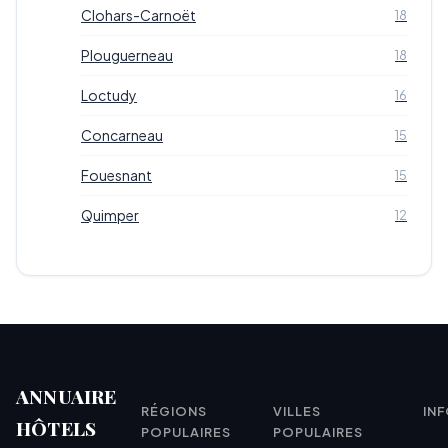
Clohars-Carnoët
18
Plouguerneau
18
Loctudy
16
Concarneau
15
Fouesnant
15
Quimper
12
ANNUAIRE
RÉGIONS
VILLES
IN
HÔTELS
POPULAIRES
POPULAIRES