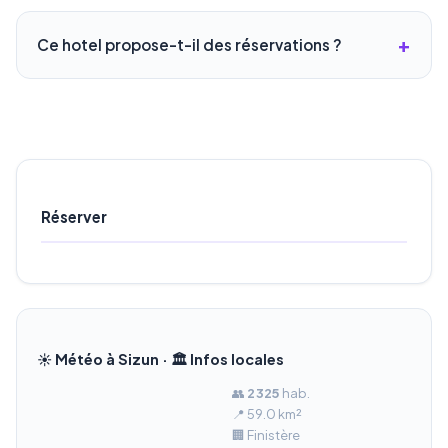
Ce hotel propose-t-il des réservations ?
Réserver
☀️ Météo à Sizun · 🏛️ Infos locales
👥
2 325
hab.
📍 59.0 km²
🏢 Finistère