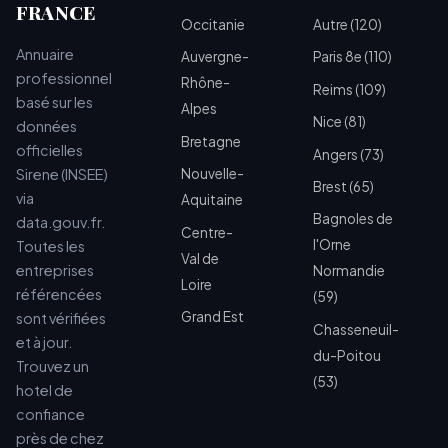
FRANCE
Occitanie
Autre (120)
Annuaire
Auvergne-
Paris 8e (110)
professionnel
Rhône-
Reims (109)
basé sur les
Alpes
Nice (81)
données
Bretagne
officielles
Angers (73)
Sirene (INSEE)
Nouvelle-
Brest (65)
via
Aquitaine
Bagnoles de
data.gouv.fr.
Centre-
l'Orne
Toutes les
Val de
entreprises
Normandie
Loire
référencées
(59)
Grand Est
sont vérifiées
Chasseneuil-
et à jour.
du-Poitou
Trouvez un
(53)
hotel de
confiance
près de chez