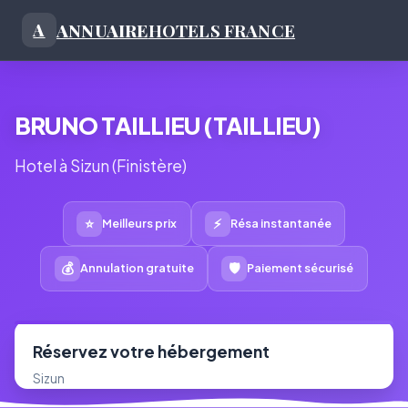
ANNUAIRE
HOTELS FRANCE
A
BRUNO TAILLIEU (TAILLIEU)
Hotel à Sizun (Finistère)
⭐
⚡
Meilleurs prix
Résa instantanée
💰
🛡
Annulation gratuite
Paiement sécurisé
Réservez votre hébergement
Sizun