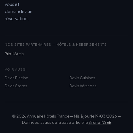
vous et
demandez un
réservation.
NOS SITES PARTENAIRES — HÔTELS & HÉBERGEMENTS
Prix Hôtels
VOIR AUSSI
Devis Piscine
Devis Cuisines
Devis Stores
Devis Vérandas
© 2026 Annuaire Hôtels France — Mis à jour le 19/03/2026 —
Données issues de la base officielle
Sirene INSEE