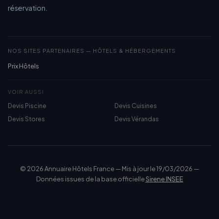
réservation.
NOS SITES PARTENAIRES — HÔTELS & HÉBERGEMENTS
Prix Hôtels
VOIR AUSSI
Devis Piscine
Devis Cuisines
Devis Stores
Devis Vérandas
© 2026 Annuaire Hôtels France — Mis à jour le 19/03/2026 —
Données issues de la base officielle
Sirene INSEE