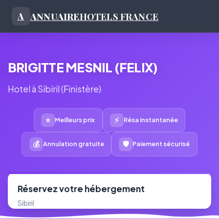
ANNUAIRE
HOTELS FRANCE
A
BRIGITTE MESNIL (FELIX)
Hotel à Sibiril (Finistère)
⭐
⚡
Meilleurs prix
Résa instantanée
💰
🛡
Annulation gratuite
Paiement sécurisé
Réservez votre hébergement
Sibiril