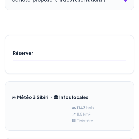
Réserver
☀️ Météo à Sibiril · 🏛️ Infos locales
👥
1 143
hab.
📍 11.5 km²
🏢 Finistère