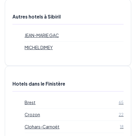
Autres hotels à Sibiril
JEAN-MARIE GAC
MICHEL DIMEY
Hotels dans le Finistère
Brest
65
Crozon
22
Clohars-Carnoët
18