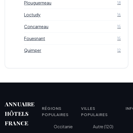
Plouguerneau
18
Loctudy
16
Concarneau
15
Fouesnant
15
Quimper
12
ANNUAIRE
RÉGIONS
VILLES
IN
HÔTELS
POPULAIRES
POPULAIRES
FRANCE
Occitanie
Autre (120)