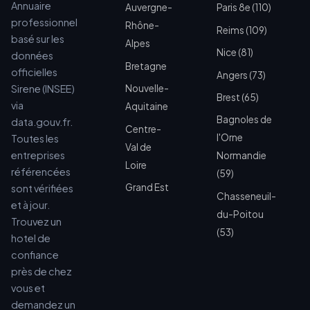
Annuaire
Auvergne-
Paris 8e (110)
professionnel
Rhône-
Reims (109)
basé sur les
Alpes
Nice (81)
données
Bretagne
officielles
Angers (73)
Sirene (INSEE)
Nouvelle-
Brest (65)
via
Aquitaine
Bagnoles de
data.gouv.fr.
Centre-
l'Orne
Toutes les
Val de
entreprises
Normandie
Loire
référencées
(59)
Grand Est
sont vérifiées
Chasseneuil-
et à jour.
du-Poitou
Trouvez un
(53)
hotel de
confiance
près de chez
vous et
demandez un