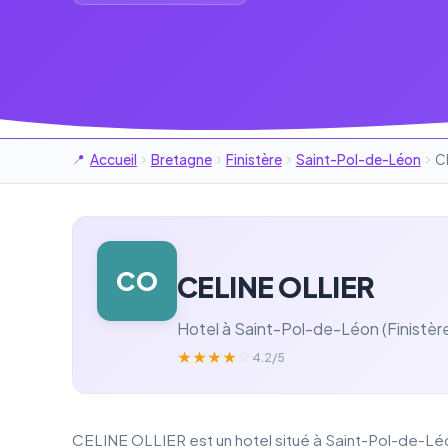
Accueil
Bretagne
Finistère
Saint-Pol-de-Léon
C
CO
CELINE OLLIER
Hotel à Saint-Pol-de-Léon (Finistèr
★
★
★
★
☆
4.2/5
CELINE OLLIER est un hotel situé à Saint-Pol-de-Léon