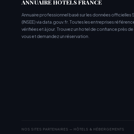
ANNUAIRE HÔTELS FRANCE
Annuaire professionnel basé sur les données officielles 
(INSEE) via data.gouv.fr. Toutes les entreprises référen
vérifiées et à jour. Trouvez un hotel de confiance près d
vous et demandez un réservation.
NOS SITES PARTENAIRES — HÔTELS & HÉBERGEMENTS