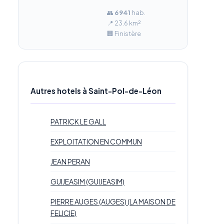
👥
6 941
hab.
📍 23.6 km²
🏢 Finistère
Autres hotels à Saint-Pol-de-Léon
PATRICK LE GALL
EXPLOITATION EN COMMUN
JEAN PERAN
GUIJEASIM (GUIJEASIM)
PIERRE AUGES (AUGES) (LA MAISON DE
FELICIE)