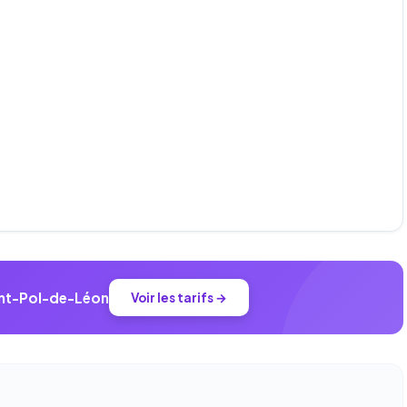
aint-Pol-de-Léon
Voir les tarifs →