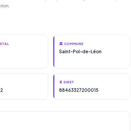
tion.
STAL
🏛️ COMMUNE
Saint-Pol-de-Léon
📄 SIRET
72
88463327200015