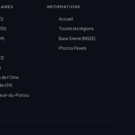
LAIRES
INFORMATIONS
0)
Accueil
110)
Toutes les régions
09)
Base Sirene (INSEE)
Photos Pexels
73)
)
 de l'Orne
e (59)
euil-du-Poitou