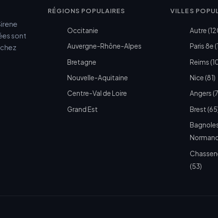
RÉGIONS POPULAIRES
VILLES POPU
Sirene
Occitanie
Autre (12
cées sont
Auvergne-Rhône-Alpes
Paris 8e (
e chez
Bretagne
Reims (1
Nouvelle-Aquitaine
Nice (81)
Centre-Val de Loire
Angers (
Grand Est
Brest (65
Bagnoles
Normandi
Chassen
(53)