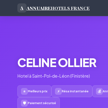
ANNUAIRE
HOTELS FRANCE
A
CELINE OLLIER
Hotel à Saint-Pol-de-Léon (Finistère)
⭐
⚡
💰
Meilleurs prix
Résa instantanée
Ann
🛡
Paiement sécurisé