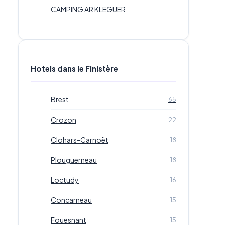
CAMPING AR KLEGUER
Hotels dans le Finistère
Brest
65
Crozon
22
Clohars-Carnoët
18
Plouguerneau
18
Loctudy
16
Concarneau
15
Fouesnant
15