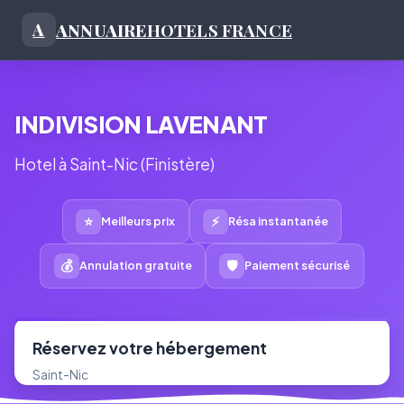
ANNUAIRE
HOTELS FRANCE
A
INDIVISION LAVENANT
Hotel à Saint-Nic (Finistère)
⭐
⚡
Meilleurs prix
Résa instantanée
💰
🛡
Annulation gratuite
Paiement sécurisé
Réservez votre hébergement
Saint-Nic