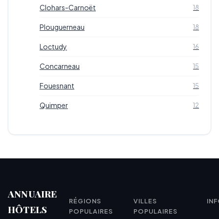
Clohars-Carnoët
18
Plouguerneau
18
Loctudy
16
Concarneau
15
Fouesnant
15
Quimper
12
ANNUAIRE
RÉGIONS
VILLES
IN
HÔTELS
POPULAIRES
POPULAIRES