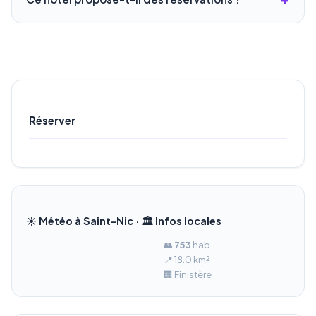
Réserver
☀️ Météo à Saint-Nic · 🏛️ Infos locales
👥
753
hab.
📍 18.0 km²
🏢 Finistère