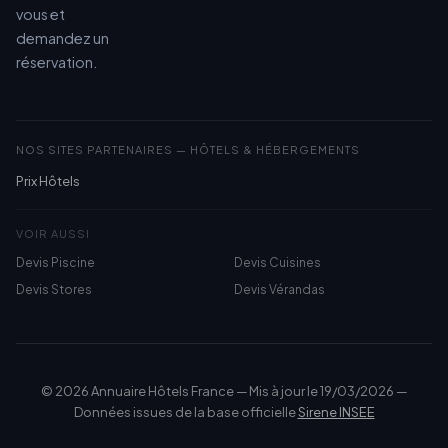
vous et
demandez un
réservation.
NOS SITES PARTENAIRES — HÔTELS & HÉBERGEMENTS
Prix Hôtels
VOIR AUSSI
Devis Piscine
Devis Cuisines
Devis Stores
Devis Vérandas
© 2026 Annuaire Hôtels France — Mis à jour le 19/03/2026 —
Données issues de la base officielle
Sirene INSEE