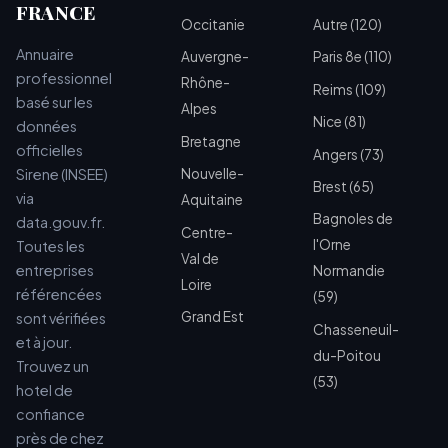
FRANCE
Occitanie
Autre (120)
Annuaire
Auvergne-
Paris 8e (110)
professionnel
Rhône-
Reims (109)
basé sur les
Alpes
Nice (81)
données
Bretagne
officielles
Angers (73)
Sirene (INSEE)
Nouvelle-
Brest (65)
via
Aquitaine
Bagnoles de
data.gouv.fr.
Centre-
l'Orne
Toutes les
Val de
entreprises
Normandie
Loire
référencées
(59)
Grand Est
sont vérifiées
Chasseneuil-
et à jour.
du-Poitou
Trouvez un
(53)
hotel de
confiance
près de chez