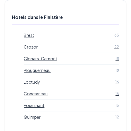
Hotels dans le Finistère
Brest
65
Crozon
22
Clohars-Carnoët
18
Plouguerneau
18
Loctudy
16
Concarneau
15
Fouesnant
15
Quimper
12