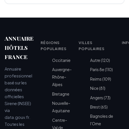
ANNUAIRE
RÉGIONS
VILLES
IN
HÔTELS
POPULAIRES
POPULAIRES
FRANCE
Occitanie
Autre (120)
Annuaire
Auvergne-
Paris 8e (110)
professionnel
Rhône-
Reims (109)
basé sur les
Alpes
Nice (81)
données
Bretagne
officielles
Angers (73)
Sirene (INSEE)
Nouvelle-
Brest (65)
via
Aquitaine
Bagnoles de
data.gouv.fr.
Centre-
l'Orne
Toutes les
Val de