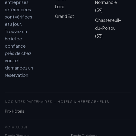
entreprises
Normandie
Loire
référencées
(59)
Grand Est
sont vérifiées
Chasseneuil-
et à jour.
du-Poitou
Trouvez un
(53)
hotel de
confiance
près de chez
vous et
demandez un
réservation.
NOS SITES PARTENAIRES — HÔTELS & HÉBERGEMENTS
Prix Hôtels
VOIR AUSSI
Devis Piscine
Devis Cuisines