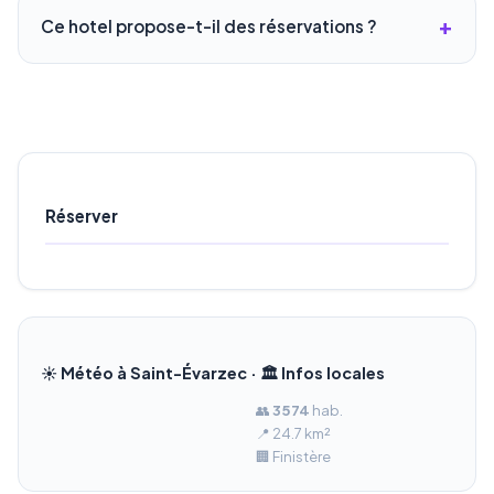
Ce hotel propose-t-il des réservations ?
Réserver
☀️ Météo à Saint-Évarzec · 🏛️ Infos locales
👥
3 574
hab.
📍 24.7 km²
🏢 Finistère