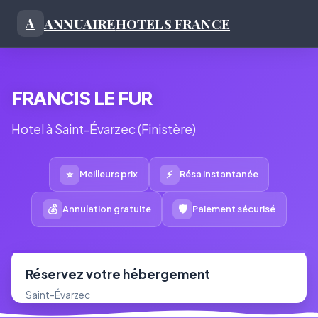
ANNUAIRE
HOTELS FRANCE
A
FRANCIS LE FUR
Hotel à Saint-Évarzec (Finistère)
⭐
⚡
Meilleurs prix
Résa instantanée
💰
🛡
Annulation gratuite
Paiement sécurisé
Réservez votre hébergement
Saint-Évarzec