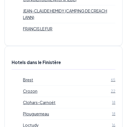
JEAN-CLAUDE HEMIDY (CAMPING DE CREACH
LANN)
FRANCIS LE FUR
Hotels dans le Finistère
Brest
65
Crozon
22
Clohars-Carnoët
18
Plouguerneau
18
Loctudy
16