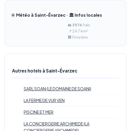
☀️ Météo à Saint-Évarzec · 🏛️ Infos locales
👥
3 574
hab.
📍 24.7 km²
🏢 Finistère
Autres hotels à Saint-Évarzec
SARL SOAN (LE DOMAINE DE SOANI)
LA FERME DE VUR VEN
PISCINE ET MER
LA CONCIERGERIE ARCHIMEDE (LA
CONCIERGERIE ARCHIMEDE)