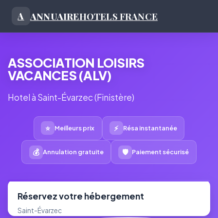
ANNUAIRE
HOTELS FRANCE
A
ASSOCIATION LOISIRS
VACANCES (ALV)
Hotel à Saint-Évarzec (Finistère)
⭐
⚡
Meilleurs prix
Résa instantanée
💰
🛡
Annulation gratuite
Paiement sécurisé
Réservez votre hébergement
Saint-Évarzec