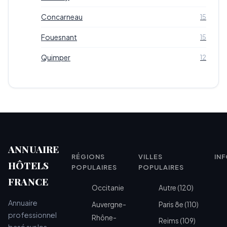
Concarneau
15
Fouesnant
15
Quimper
12
ANNUAIRE
RÉGIONS
VILLES
IN
HÔTELS
POPULAIRES
POPULAIRES
FRANCE
Occitanie
Autre (120)
Annuaire
Auvergne-
Paris 8e (110)
professionnel
Rhône-
Reims (109)