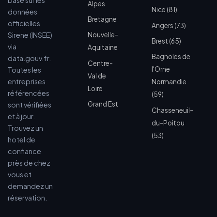
basé sur les
Alpes
Nice (81)
données
Bretagne
officielles
Angers (73)
Sirene (INSEE)
Nouvelle-
Brest (65)
via
Aquitaine
Bagnoles de
data.gouv.fr.
Centre-
l'Orne
Toutes les
Val de
entreprises
Normandie
Loire
référencées
(59)
Grand Est
sont vérifiées
Chasseneuil-
et à jour.
du-Poitou
Trouvez un
(53)
hotel de
confiance
près de chez
vous et
demandez un
réservation.