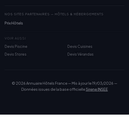
NOS SITES PARTENAIRES — HÔTELS & HÉBERGEMENTS
Prix Hôtels
VOIR AUSSI
Devis Piscine
Devis Cuisines
Devis Stores
Devis Vérandas
© 2026 Annuaire Hôtels France — Mis à jour le 19/03/2026 —
Données issues de la base officielle
Sirene INSEE