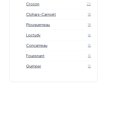
Crozon
22
Clohars-Carnoët
18
Plouguerneau
18
Loctudy
16
Concarneau
15
Fouesnant
15
Quimper
12