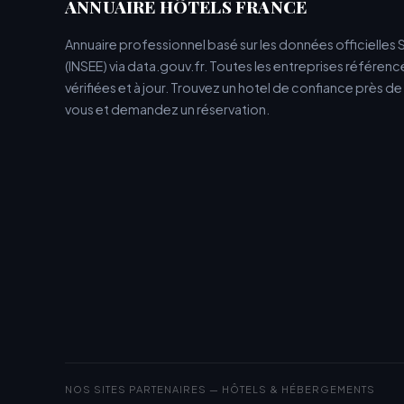
ANNUAIRE HÔTELS FRANCE
Annuaire professionnel basé sur les données officielles 
(INSEE) via data.gouv.fr. Toutes les entreprises référen
vérifiées et à jour. Trouvez un hotel de confiance près d
vous et demandez un réservation.
NOS SITES PARTENAIRES — HÔTELS & HÉBERGEMENTS