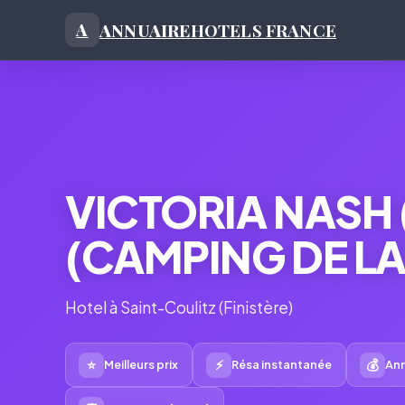
ANNUAIRE
HOTELS FRANCE
A
VICTORIA NASH
(CAMPING DE LA
Hotel à Saint-Coulitz (Finistère)
⭐
⚡
💰
Meilleurs prix
Résa instantanée
Ann