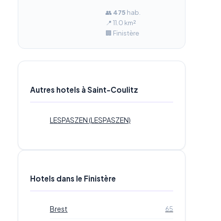
👥
475
hab.
📍 11.0 km²
🏢 Finistère
Autres hotels à Saint-Coulitz
LESPASZEN (LESPASZEN)
Hotels dans le Finistère
Brest
65