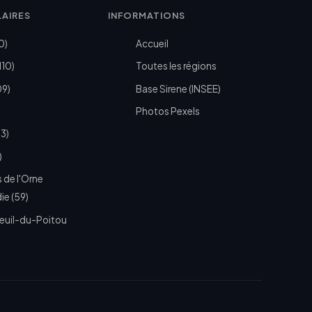
LAIRES
INFORMATIONS
0)
Accueil
110)
Toutes les régions
09)
Base Sirene (INSEE)
Photos Pexels
73)
)
 de l'Orne
e (59)
euil-du-Poitou