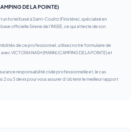
CAMPING DE LA POINTE)
 hotel basé à Saint-Coulitz (Finistère), spécialisé en
ase officielle Sirene de l’INSEE, ce qui atteste de son
ibilités de ce professionnel, utilisez notre formulaire de
on avec VICTORIA NASH (MANN) (CAMPING DE LA POINTE) et
ssurance responsabilité civile professionnelle et, le cas
2 ou 3 devis pour vous assurer d’obtenir le meilleur rapport