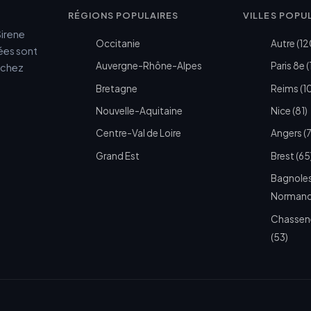
RÉGIONS POPULAIRES
VILLES POPU
Sirene
Occitanie
Autre (12
cées sont
Auvergne-Rhône-Alpes
Paris 8e (
e chez
Bretagne
Reims (1
Nouvelle-Aquitaine
Nice (81)
Centre-Val de Loire
Angers (
Grand Est
Brest (65
Bagnoles
Normandi
Chassen
(53)