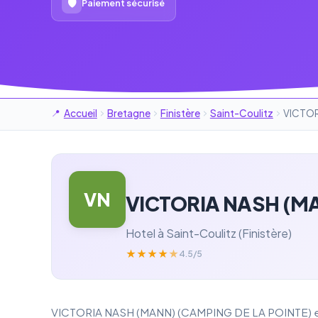
🛡
Paiement sécurisé
Accueil
Bretagne
Finistère
Saint-Coulitz
VICTOR
VN
VICTORIA NASH (MA
Hotel à Saint-Coulitz (Finistère)
★
★
★
★
★
4.5/5
VICTORIA NASH (MANN) (CAMPING DE LA POINTE) est un 