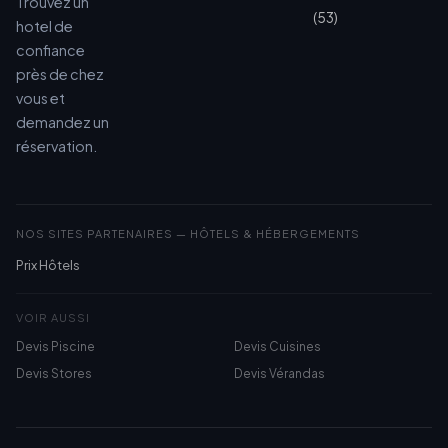
Trouvez un
(53)
hotel de
confiance
près de chez
vous et
demandez un
réservation.
NOS SITES PARTENAIRES — HÔTELS & HÉBERGEMENTS
Prix Hôtels
VOIR AUSSI
Devis Piscine
Devis Cuisines
Devis Stores
Devis Vérandas