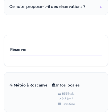
Ce hotel propose-t-il des réservations ?
Réserver
☀️ Météo à Roscanvel · 🏛️ Infos locales
👥
855
hab.
📍 9.3 km²
🏢 Finistère