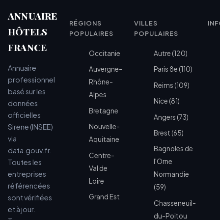
ANNUAIRE
RÉGIONS
VILLES
IN
HÔTELS
POPULAIRES
POPULAIRES
FRANCE
Occitanie
Autre (120)
Annuaire
Auvergne-
Paris 8e (110)
professionnel
Rhône-
Reims (109)
basé sur les
Alpes
Nice (81)
données
Bretagne
officielles
Angers (73)
Sirene (INSEE)
Nouvelle-
Brest (65)
via
Aquitaine
Bagnoles de
data.gouv.fr.
Centre-
l'Orne
Toutes les
Val de
entreprises
Normandie
Loire
référencées
(59)
Grand Est
sont vérifiées
Chasseneuil-
et à jour.
du-Poitou