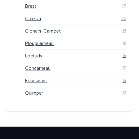
Brest
65
Crozon
22
Clohars-Carnoët
18
Plouguerneau
18
Loctudy
16
Concarneau
15
Fouesnant
15
Quimper
12