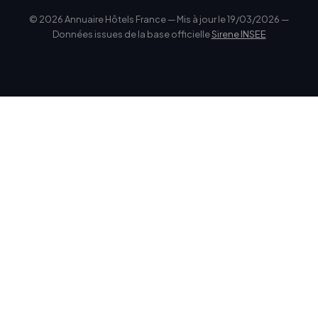
© 2026 Annuaire Hôtels France — Mis à jour le 19/03/2026 —
Données issues de la base officielle
Sirene INSEE