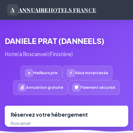
ANNUAIRE
HOTELS FRANCE
A
DANIELE PRAT (DANNEELS)
Hotel à Roscanvel (Finistère)
⭐
⚡
Meilleurs prix
Résa instantanée
💰
🛡
Annulation gratuite
Paiement sécurisé
Réservez votre hébergement
Roscanvel