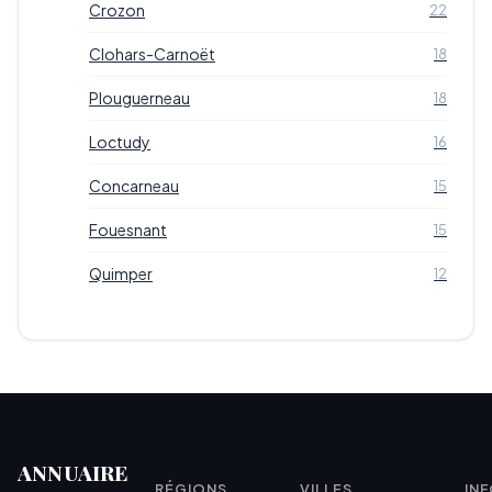
Crozon
22
Clohars-Carnoët
18
Plouguerneau
18
Loctudy
16
Concarneau
15
Fouesnant
15
Quimper
12
ANNUAIRE
RÉGIONS
VILLES
IN