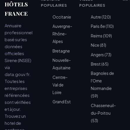
HÔTELS
POPULAIRES
POPULAIRES
FRANCE
Occitanie
Autre (120)
Annuaire
Auvergne-
Paris 8e (110)
professionnel
Rhône-
Reims (109)
basé sur les
Alpes
Nice (81)
données
Bretagne
officielles
Angers (73)
Sirene (INSEE)
Nouvelle-
Brest (65)
via
Aquitaine
Bagnoles de
data.gouv.fr.
Centre-
l'Orne
Toutes les
Val de
entreprises
Normandie
Loire
référencées
(59)
Grand Est
sont vérifiées
Chasseneuil-
et à jour.
du-Poitou
Trouvez un
(53)
hotel de