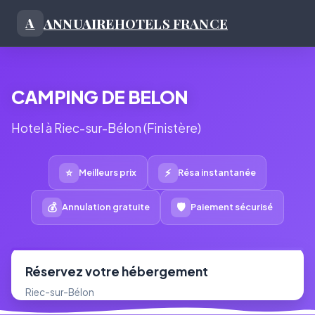
ANNUAIRE
HOTELS FRANCE
A
CAMPING DE BELON
Hotel à Riec-sur-Bélon (Finistère)
⭐
⚡
Meilleurs prix
Résa instantanée
💰
🛡
Annulation gratuite
Paiement sécurisé
Réservez votre hébergement
Riec-sur-Bélon