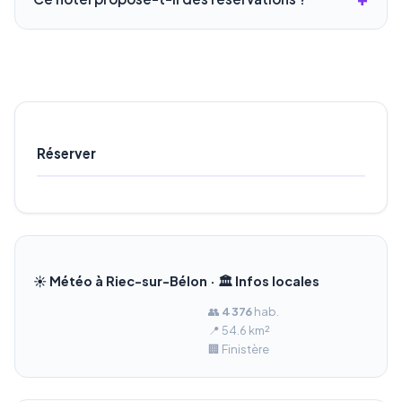
Réserver
☀️ Météo à Riec-sur-Bélon · 🏛️ Infos locales
👥
4 376
hab.
📍 54.6 km²
🏢 Finistère