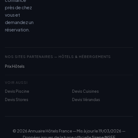
confiance
près de chez
vous et
demandez un
réservation.
NOS SITES PARTENAIRES — HÔTELS & HÉBERGEMENTS
Prix Hôtels
VOIR AUSSI
Devis Piscine
Devis Cuisines
Devis Stores
Devis Vérandas
© 2026 Annuaire Hôtels France — Mis à jour le 19/03/2026 —
Données issues de la base officielle
Sirene INSEE