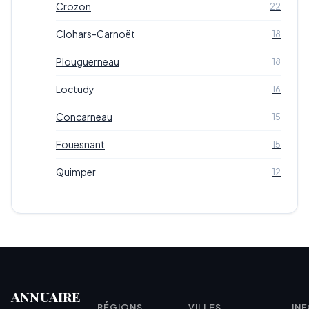
Crozon
22
Clohars-Carnoët
18
Plouguerneau
18
Loctudy
16
Concarneau
15
Fouesnant
15
Quimper
12
ANNUAIRE
RÉGIONS
VILLES
IN