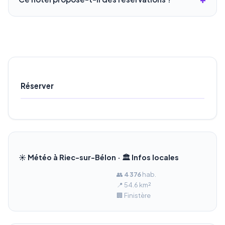
Réserver
☀️ Météo à Riec-sur-Bélon · 🏛️ Infos locales
👥
4 376
hab.
📍 54.6 km²
🏢 Finistère