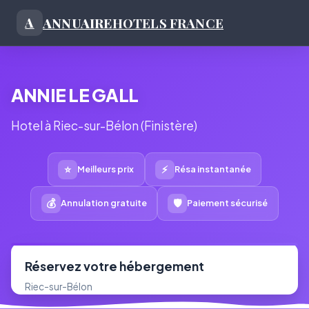
ANNUAIRE
HOTELS FRANCE
A
ANNIE LE GALL
Hotel à Riec-sur-Bélon (Finistère)
⭐
⚡
Meilleurs prix
Résa instantanée
💰
🛡
Annulation gratuite
Paiement sécurisé
Réservez votre hébergement
Riec-sur-Bélon