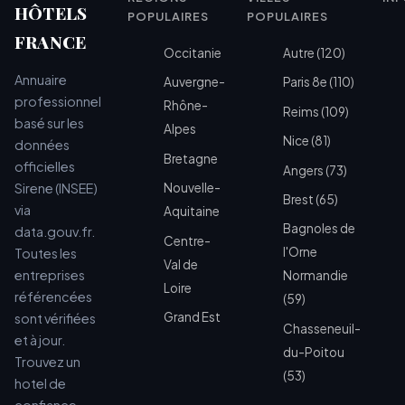
HÔTELS
POPULAIRES
POPULAIRES
FRANCE
Occitanie
Autre (120)
Annuaire
Auvergne-
Paris 8e (110)
professionnel
Rhône-
Reims (109)
basé sur les
Alpes
Nice (81)
données
Bretagne
officielles
Angers (73)
Sirene (INSEE)
Nouvelle-
Brest (65)
via
Aquitaine
Bagnoles de
data.gouv.fr.
Centre-
l'Orne
Toutes les
Val de
entreprises
Normandie
Loire
référencées
(59)
Grand Est
sont vérifiées
Chasseneuil-
et à jour.
du-Poitou
Trouvez un
(53)
hotel de