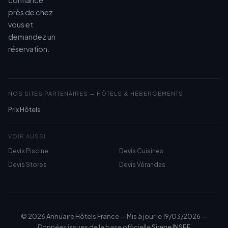
confiance
près de chez
vous et
demandez un
réservation.
NOS SITES PARTENAIRES — HÔTELS & HÉBERGEMENTS
Prix Hôtels
VOIR AUSSI
Devis Piscine
Devis Cuisines
Devis Stores
Devis Vérandas
© 2026 Annuaire Hôtels France — Mis à jour le 19/03/2026 —
Données issues de la base officielle
Sirene INSEE