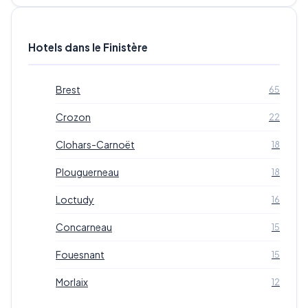
Hotels dans le Finistère
Brest
65
Crozon
22
Clohars-Carnoët
18
Plouguerneau
18
Loctudy
16
Concarneau
15
Fouesnant
15
Morlaix
12