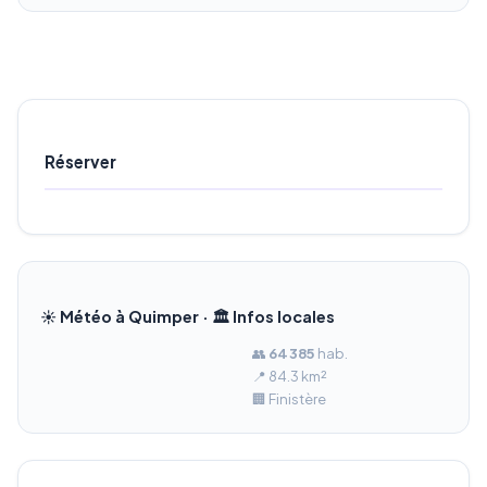
Réserver
☀️ Météo à Quimper · 🏛️ Infos locales
👥
64 385
hab.
📍 84.3 km²
🏢 Finistère