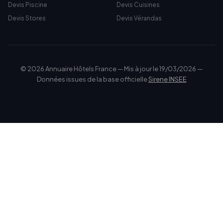
Devis Piscine
Devis Cuisines
Devis Stores
Devis Vérandas
© 2026 Annuaire Hôtels France — Mis à jour le 19/03/2026 —
Données issues de la base officielle
Sirene INSEE