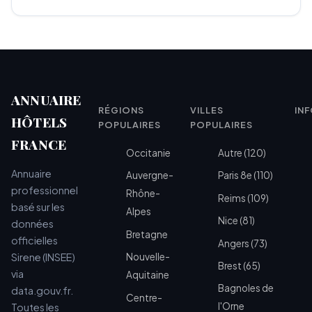
ANNUAIRE
RÉGIONS
VILLES
IN
HÔTELS
POPULAIRES
POPULAIRES
FRANCE
Occitanie
Autre (120)
Annuaire
Auvergne-
Paris 8e (110)
professionnel
Rhône-
Reims (109)
basé sur les
Alpes
Nice (81)
données
Bretagne
officielles
Angers (73)
Sirene (INSEE)
Nouvelle-
Brest (65)
via
Aquitaine
Bagnoles de
data.gouv.fr.
Centre-
l'Orne
Toutes les