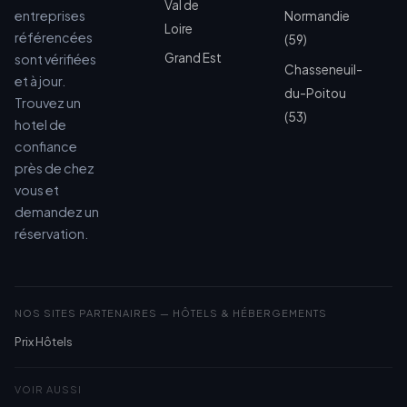
Val de
entreprises
Normandie
Loire
référencées
(59)
Grand Est
sont vérifiées
Chasseneuil-
et à jour.
du-Poitou
Trouvez un
(53)
hotel de
confiance
près de chez
vous et
demandez un
réservation.
NOS SITES PARTENAIRES — HÔTELS & HÉBERGEMENTS
Prix Hôtels
VOIR AUSSI