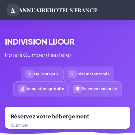
ANNUAIRE
HOTELS FRANCE
A
INDIVISION LIJOUR
Hotel à Quimper (Finistère)
⭐
⚡
Meilleurs prix
Résa instantanée
💰
🛡
Annulation gratuite
Paiement sécurisé
Réservez votre hébergement
Quimper